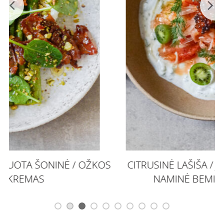
OS
CITRUSINĖ LAŠIŠA / JOGURTO KREMAS /
V
NAMINĖ BEMIELĖ DUONELĖ