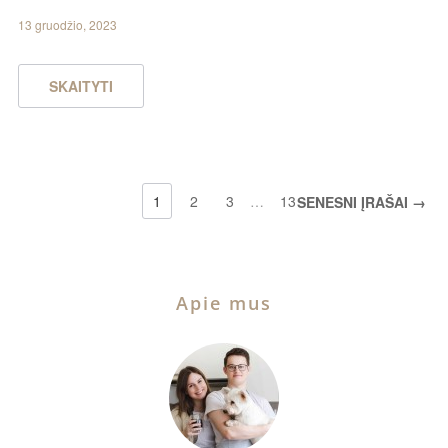
13 gruodžio, 2023
SKAITYTI
1
2
3
…
13
SENESNI ĮRAŠAI →
Apie mus