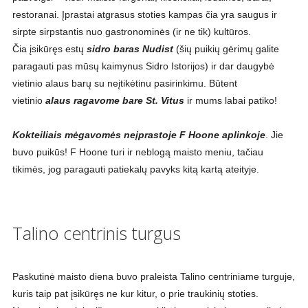
restoranai. Įprastai atgrasus stoties kampas čia yra saugus ir
sirpte sirpstantis nuo gastronominės (ir ne tik) kultūros.
Čia įsikūręs estų
sidro baras Nudist
(šių puikių gėrimų galite
paragauti pas mūsų kaimynus Sidro Istorijos) ir dar daugybė
vietinio alaus barų su neįtikėtinu pasirinkimu. Būtent
vietinio
alaus ragavome bare
St. Vitus
ir mums labai patiko!
Kokteiliais mėgavomės neįprastoje F Hoone aplinkoje
. Jie
buvo puikūs! F Hoone turi ir neblogą maisto meniu, tačiau
tikimės, jog paragauti patiekalų pavyks kitą kartą ateityje.
Talino centrinis turgus
Paskutinė maisto diena buvo praleista Talino centriniame turguje,
kuris taip pat įsikūręs ne kur kitur, o prie traukinių stoties.