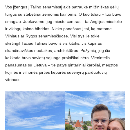
Vos įžengus į Talino senamiestį akis patraukė milžiniškas gėlių
turgus su stebėtinai žemomis kainomis. O kuo toliau – tuo buvo
smagiau. Juokavome, jog miesto centras – tai Anglijos miestelio
ir vikingų kaimo hibridas. Nieko panašaus į tai, ką matome
Vilniaus ar Rygos senamiesčiuose. Visi trys jie tokie
skirtingi! Tačiau Talinas buvo iš vis kitoks. Jis kupinas
skandinaviškos nuotaikos, architektūros. Požymių, jog čia
kažkada buvo sovietų sąjunga praktiškai nėra. Vienintelis
panašumas su Lietuva – tie patys gintariniai karoliai, megztos
kojinės ir vilnonės pirties kepurės suvenyrų parduotuvių
vitrinose.