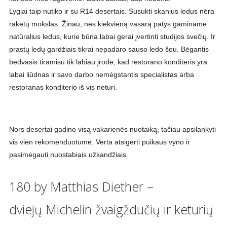
Lygiai taip nutiko ir su R14 desertais. Susukti skanius ledus nėra
raketų mokslas. Žinau, nes kiekvieną vasarą patys gaminame
natūralius ledus, kurie būna labai gerai įvertinti studijos svečių. Ir
prastų ledų gardžiais tikrai nepadaro sauso ledo šou. Bėgantis
bedvasis tiramisu tik labiau įrodė, kad restorano konditeris yra
labai liūdnas ir savo darbo nemėgstantis specialistas arba
restoranas konditerio iš vis neturi.
Nors desertai gadino visą vakarienės nuotaiką, tačiau apsilankyti
vis vien rekomenduotume. Verta atsigerti puikaus vyno ir
pasimėgauti nuostabiais užkandžiais.
180 by Matthias Diether –
dviejų Michelin žvaigždučių ir keturių