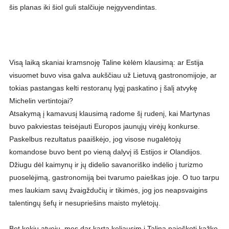
šis planas iki šiol guli stalčiuje neįgyvendintas.
Visą laiką skaniai kramsnoję Taline kėlėm klausimą: ar Estija
visuomet buvo visa galva aukščiau už Lietuvą gastronomijoje, ar
tokias pastangas kelti restoranų lygį paskatino į šalį atvykę
Michelin vertintojai?
Atsakymą į kamavusį klausimą radome šį rudenį, kai Martynas
buvo pakviestas teisėjauti Europos jaunųjų virėjų konkurse.
Paskelbus rezultatus paaiškėjo, jog visose nugalėtojų
komandose buvo bent po vieną dalyvį iš Estijos ir Olandijos.
Džiugu dėl kaimynų ir jų didelio savanoriško indėlio į turizmo
puoselėjimą, gastronomiją bei tvarumo paieškas joje. O tuo tarpu
mes laukiam savų žvaigždučių ir tikimės, jog jos neapsvaigins
talentingų šefų ir nesupriešins maisto mylėtojų.
Bet kokiu atveju, mes dar kartą keliausim į Taliną paieškoti kažko