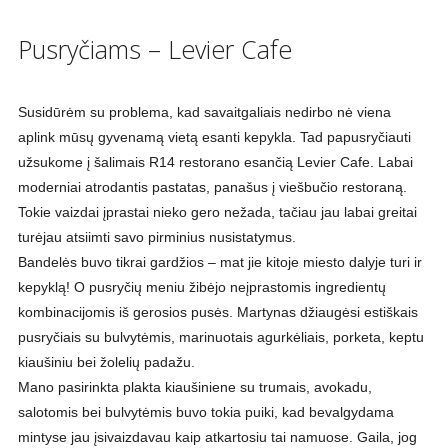
Pusryčiams – Levier Cafe
Susidūrėm su problema, kad savaitgaliais nedirbo nė viena
aplink mūsų gyvenamą vietą esanti kepykla. Tad papusryčiauti
užsukome į šalimais R14 restorano esančią Levier Cafe. Labai
moderniai atrodantis pastatas, panašus į viešbučio restoraną.
Tokie vaizdai įprastai nieko gero nežada, tačiau jau labai greitai
turėjau atsiimti savo pirminius nusistatymus.
Bandelės buvo tikrai gardžios – mat jie kitoje miesto dalyje turi ir
kepyklą! O pusryčių meniu žibėjo neįprastomis ingredientų
kombinacijomis iš gerosios pusės. Martynas džiaugėsi estiškais
pusryčiais su bulvytėmis, marinuotais agurkėliais, porketa, keptu
kiaušiniu bei žolelių padažu.
Mano pasirinkta plakta kiaušiniene su trumais, avokadu,
salotomis bei bulvytėmis buvo tokia puiki, kad bevalgydama
mintyse jau įsivaizdavau kaip atkartosiu tai namuose. Gaila, jog