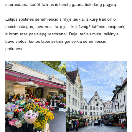
suprasdama kodėl Talinas iš turistų gauna tiek daug pagyrų.
Estijos sostinės senamiesčio širdyje jaukiai įsikūrę tradicinio
maisto įstaigos, tavernos. Tarp jų – keli žvaigždutėmis pasipuošę
ir bromuose pasislėpę restoranai. Deja, tačiau mūsų taikinyje
buvo vietos, kurios labai sėkmingai veikia senamiesčio
pašonėse.