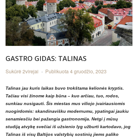
GASTRO GIDAS: TALINAS
Sukūrė
2virejai
Publikuota
4 gruodžio, 2023
Talinas jau kuris laikas buvo trokštama kelionės kryptis.
Tačiau visi žinome kaip būna – kuo arčiau, tuo, rodos,
sunkiau nusigauti. Šis miestas mus viliojo įvairiausiomis
nuogirdomis: skandinavišku modernumu, ypatingai jaukiu
senamiesčiu bei pažangia gastronomija. Netgi į mūsų
studiją atvykę svečiai iš užsienio lyg užburti kartodavo, jog
Talinas iš visų Baltijos valstybių sostinių jiems paliko