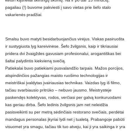
pagaliau (!) buvome pakviesti į savo vietas prie šefo stalo
vakarienės pradžiai.
Smalsu buvo matyti besidarbuojančius virėjus. Viskas pasiruošta
ir sustygiuota lyg kareivinėse. Šefo žvilgsnis, kaip ir tikriausiai
pridera dvi žvaigždes gavusiam profesionalui, arogantiškas bei
šaltai palydintis kiekvieną svečią.
Patiekalai buvo patiekiami pusvalandžio tarpais. Mažos porcijos,
atspindinčios pažangias maisto ruošimo technologijas ir
meistriškai įvaldytas įvairiausias technikas. Vaizdas lyg iš filmo,
tačiau svarbiausio pritrūko – nebuvo jausmo. Meistrystėje
paskendęs kolektyvas, rodos, verčiasi per galvą konkuruodami
kas geriau dirba. Šefo ledinis žvilgsnis jam net neleidžia
pasisveikinti su per metrą sėdinčiais restorano svečiais, perdėtai
mandagus personalas įkyriai lydi net į tualetą. Prabangoje pabūti
visuomet yra smagu, tačiau tik tuo atveju, kai ji yra saikinga ir yra