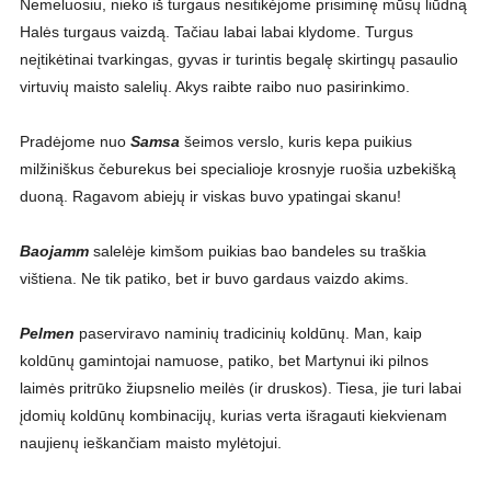
Nemeluosiu, nieko iš turgaus nesitikėjome prisiminę mūsų liūdną
Halės turgaus vaizdą. Tačiau labai labai klydome. Turgus
neįtikėtinai tvarkingas, gyvas ir turintis begalę skirtingų pasaulio
virtuvių maisto salelių. Akys raibte raibo nuo pasirinkimo.
Pradėjome nuo
Samsa
šeimos verslo, kuris kepa puikius
milžiniškus čeburekus bei specialioje krosnyje ruošia uzbekišką
duoną. Ragavom abiejų ir viskas buvo ypatingai skanu!
Baojamm
salelėje kimšom puikias bao bandeles su traškia
vištiena. Ne tik patiko, bet ir buvo gardaus vaizdo akims.
Pelmen
paserviravo naminių tradicinių koldūnų. Man, kaip
koldūnų gamintojai namuose, patiko, bet Martynui iki pilnos
laimės pritrūko žiupsnelio meilės (ir druskos). Tiesa, jie turi labai
įdomių koldūnų kombinacijų, kurias verta išragauti kiekvienam
naujienų ieškančiam maisto mylėtojui.