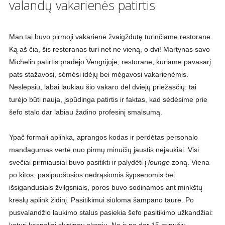
valandų vakarienės patirtis
Man tai buvo pirmoji vakarienė žvaigždutę turinčiame restorane.
Ką aš čia, šis restoranas turi net ne vieną, o dvi! Martynas savo
Michelin patirtis pradėjo Vengrijoje, restorane, kuriame pavasarį
pats stažavosi, sėmėsi idėjų bei mėgavosi vakarienėmis.
Neslėpsiu, labai laukiau šio vakaro dėl dviejų priežasčių: tai
turėjo būti nauja, įspūdinga patirtis ir faktas, kad sėdėsime prie
šefo stalo dar labiau žadino profesinį smalsumą.
Ypač formali aplinka, aprangos kodas ir perdėtas personalo
mandagumas vertė nuo pirmų minučių jaustis nejaukiai. Visi
svečiai pirmiausiai buvo pasitikti ir palydėti į
lounge
zoną. Viena
po kitos, pasipuošusios nedrąsiomis šypsenomis bei
išsigandusiais žvilgsniais, poros buvo sodinamos ant minkštų
krėslų aplink židinį. Pasitikimui siūloma šampano taurė. Po
pusvalandžio laukimo stalus pasiekia šefo pasitikimo užkandžiai:
keturi kąsneliai skirtingų skonių. Na ir po dar 15 minučių,