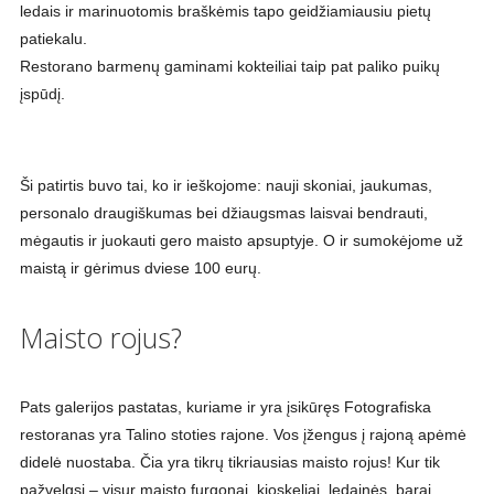
ledais ir marinuotomis braškėmis tapo geidžiamiausiu pietų
patiekalu.
Restorano barmenų gaminami kokteiliai taip pat paliko puikų
įspūdį.
Ši patirtis buvo tai, ko ir ieškojome: nauji skoniai, jaukumas,
personalo draugiškumas bei džiaugsmas laisvai bendrauti,
mėgautis ir juokauti gero maisto apsuptyje. O ir sumokėjome už
maistą ir gėrimus dviese 100 eurų.
Maisto rojus?
Pats galerijos pastatas, kuriame ir yra įsikūręs Fotografiska
restoranas yra Talino stoties rajone. Vos įžengus į rajoną apėmė
didelė nuostaba. Čia yra tikrų tikriausias maisto rojus! Kur tik
pažvelgsi – visur maisto furgonai, kioskeliai, ledainės, barai,