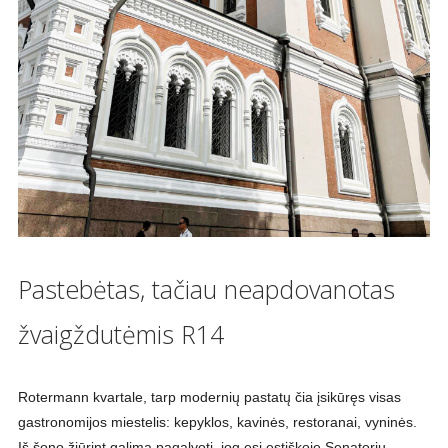
Pastebėtas, tačiau neapdovanotas
žvaigždutėmis R14
Rotermann kvartale, tarp modernių pastatų čia įsikūręs visas
gastronomijos miestelis: kepyklos, kavinės, restoranai, vyninės.
Iš šono žiūrint galima pagalvoti, jog esi estiškoje Senatorių