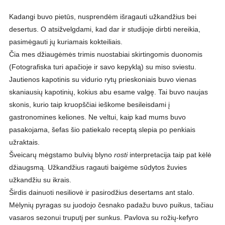
Kadangi buvo pietūs, nusprendėm išragauti užkandžius bei
desertus. O atsižvelgdami, kad dar ir studijoje dirbti nereikia,
pasimėgauti jų kuriamais kokteiliais.
Čia mes džiaugėmės trimis nuostabiai skirtingomis duonomis
(Fotografiska turi apačioje ir savo kepyklą) su miso sviestu.
Jautienos kapotinis su vidurio rytų prieskoniais buvo vienas
skaniausių kapotinių, kokius abu esame valgę. Tai buvo naujas
skonis, kurio taip kruopščiai ieškome besileisdami į
gastronomines keliones. Ne veltui, kaip kad mums buvo
pasakojama, šefas šio patiekalo receptą slepia po penkiais
užraktais.
Šveicarų mėgstamo bulvių blyno
rosti
interpretacija taip pat kėlė
džiaugsmą. Užkandžius ragauti baigėme sūdytos žuvies
užkandžiu su ikrais.
Širdis dainuoti nesiliovė ir pasirodžius desertams ant stalo.
Mėlynių pyragas su juodojo česnako padažu buvo puikus, tačiau
vasaros sezonui truputį per sunkus. Pavlova su rožių-kefyro