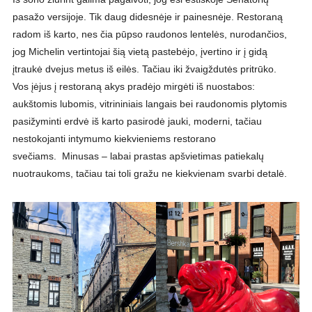
pasažo versijoje. Tik daug didesnėje ir painesnėje. Restoraną
radom iš karto, nes čia pūpso raudonos lentelės, nurodančios,
jog Michelin vertintojai šią vietą pastebėjo, įvertino ir į gidą
įtraukė dvejus metus iš eilės. Tačiau iki žvaigždutės pritrūko.
Vos įėjus į restoraną akys pradėjo mirgėti iš nuostabos:
aukštomis lubomis, vitrininiais langais bei raudonomis plytomis
pasižyminti erdvė iš karto pasirodė jauki, moderni, tačiau
nestokojanti intymumo kiekvieniems restorano
svečiams. Minusas – labai prastas apšvietimas patiekalų
nuotraukoms, tačiau tai toli gražu ne kiekvienam svarbi detalė.