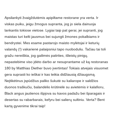
Apsilankyti žvaigždutėmis apipiltame restorane yra verta. Ir
viskas puiku, jeigu žmogus supranta, jog jo siela dainuoja
lankantis tokiose vietose. Lygiai taip pat gerai, jei supranti, jog
maistas turi kelti jausmus bei sujungti žmones pokalbiams ir
bendrystei. Mes esame pastarojo maisto mylėtojai ir keturių
valandų (!) vakarienė palaipsniui tapo nuoboduliu. Tačiau tai toli
gražu nereiškia, jog gailimės patirties, išleistų pinigų,
nepastebime viso įdėto darbo ar nesuprantame už ką restoranas
180 by Matthias Diether buvo įvertintas! Tokiais atvejais visuomet
gera suprasti ko ieškai ir kas teikia didžiausią džiaugsmą.
Neįtikėtinus įspūdžius paliko šukutė su kaliarope ir saldžios
duonos traškučiu, balandėlio krūtinėlė su avietėmis ir kalafioru,
Black angus jautienos išpjova su kavos padažu bei šparagais ir
desertas su rabarbarais, kefyru bei salierų sultiniu. Verta? Bent
kartą gyvenime tikrai taip!