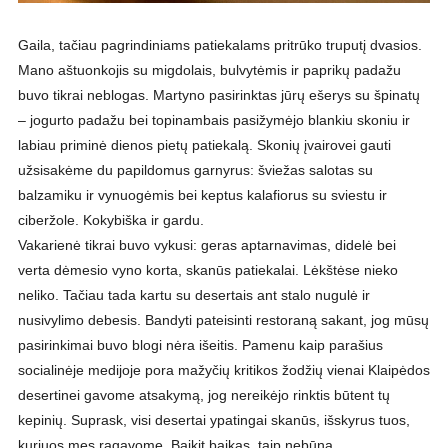
Gaila, tačiau pagrindiniams patiekalams pritrūko truputį dvasios.
Mano aštuonkojis su migdolais, bulvytėmis ir paprikų padažu
buvo tikrai neblogas. Martyno pasirinktas jūrų ešerys su špinatų
– jogurto padažu bei topinambais pasižymėjo blankiu skoniu ir
labiau priminė dienos pietų patiekalą. Skonių įvairovei gauti
užsisakėme du papildomus garnyrus: šviežas salotas su
balzamiku ir vynuogėmis bei keptus kalafiorus su sviestu ir
ciberžole. Kokybiška ir gardu.
Vakarienė tikrai buvo vykusi: geras aptarnavimas, didelė bei
verta dėmesio vyno korta, skanūs patiekalai. Lėkštėse nieko
neliko. Tačiau tada kartu su desertais ant stalo nugulė ir
nusivylimo debesis. Bandyti pateisinti restoraną sakant, jog mūsų
pasirinkimai buvo blogi nėra išeitis. Pamenu kaip parašius
socialinėje medijoje pora mažyčių kritikos žodžių vienai Klaipėdos
desertinei gavome atsakymą, jog nereikėjo rinktis būtent tų
kepinių. Suprask, visi desertai ypatingai skanūs, išskyrus tuos,
kuriuos mes ragavome. Baikit baikas, taip nebūna.