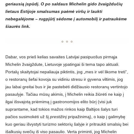
geriausią įspūdį. O po saldaus Michelin gido žvaigždučių
lietaus Estijoje smalsumas paėmė viršų ir laukti
nebegalėjome – rugpjūtį sėdome į automobilį ir patraukėme
šiaurės link.
Dabar, vos prieš kelias savaites Latvijai pasipuošus pirmąja
Michelin žvaigždute, Lietuvoje ypatingai ši tema tapo aktuali.
Portalų skaitytojai nepaliauja piktintis, jog „mes ir vėl likome treti“,
o restoranų šefai kovoja su vidiniu stresu ir gyvena viltimis, jog
jau labai greitai bus ir jie pastebėti didžiausio restoranų vertintojo
pasaulyje. Tačiau mūsų akimis, į Michelin reikia žiūrėti ne kaip į
ilgai išsvajotą priėmimą į gastronomijos elito būrį (visi juk
suprantame, kad tokios mažos rinkos kaip Baltijos šalys turi
pačios susimokėti už šį
prestižinį
pripažinimą), o kaip į galimybę
kuo geriau išvystyti turizmo sektorių šalyje ir pritraukti smalsių bei
išalkusių svečių iš viso pasaulio. Verta priminti, jog Michelin