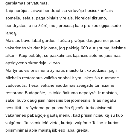
gerbiamas privatumas.
Taip norėjosi laisvai bendrauti su virtuvėje besisukančiais
somelje, šefais, pagalbiniais virėjais. Norėjosi tikrumo,
bendrystės, o ne žiūrėjimo į procesą kaip pro zoologijos sodo
langą.
Maistas buvo labaI gardus. Tačiau praėjus daugiau nei pusei
vakarienės vis dar bijojome, jog pakloję 600 eurų sumą išeisime
alkani. Kaip bebūtų, su paskutiniais kąsniais sotumo jausmas
apsigyveno skrandyje iki ryto.
Martynas vis prisimena žymaus maisto kritiko žodžius, jog į
Michelin restoranus vaikšto snobai ir yra linkęs šia nuomone
vadovautis. Tiesa, vakarieniaudamas žvaigždę turinčiame
restorane Budapešte, jis tokio šaltumo nepatyrė. Ir maistas,
sakė, buvo daug įsimintinesnis bei įdomesnis. Ir aš negaliu
nesutikti – rašydama po pusmečio šį įrašą turiu atsiversti
vakarienės pabaigoje gautą meniu, kad prisiminčiau ką su kuo
valgėme. Tai vienintelė vieta, kurioje valgėme Taline ir kurios
prisiminimai apie maistą išblėso labai greitai.