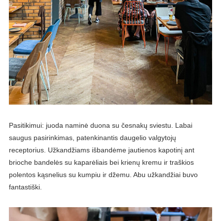
Pasitikimui: juoda naminė duona su česnakų sviestu. Labai
saugus pasirinkimas, patenkinantis daugelio valgytojų
receptorius. Užkandžiams išbandėme jautienos kapotinį ant
brioche bandelės su kaparėliais bei krienų kremu ir traškios
polentos kąsnelius su kumpiu ir džemu. Abu užkandžiai buvo
fantastiški.