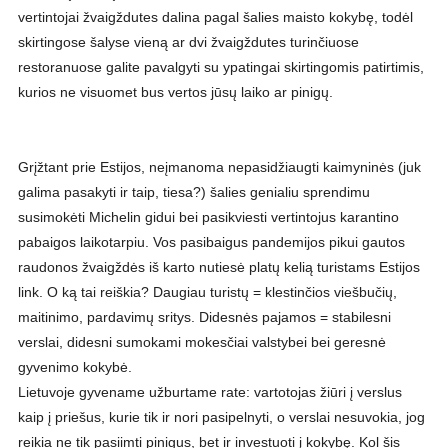
vertintojai žvaigždutes dalina pagal šalies maisto kokybę, todėl
skirtingose šalyse vieną ar dvi žvaigždutes turinčiuose
restoranuose galite pavalgyti su ypatingai skirtingomis patirtimis,
kurios ne visuomet bus vertos jūsų laiko ar pinigų.
Grįžtant prie Estijos, neįmanoma nepasidžiaugti kaimyninės (juk
galima pasakyti ir taip, tiesa?) šalies genialiu sprendimu
susimokėti Michelin gidui bei pasikviesti vertintojus karantino
pabaigos laikotarpiu. Vos pasibaigus pandemijos pikui gautos
raudonos žvaigždės iš karto nutiesė platų kelią turistams Estijos
link. O ką tai reiškia? Daugiau turistų = klestinčios viešbučių,
maitinimo, pardavimų sritys. Didesnės pajamos = stabilesni
verslai, didesni sumokami mokesčiai valstybei bei geresnė
gyvenimo kokybė.
Lietuvoje gyvename užburtame rate: vartotojas žiūri į verslus
kaip į priešus, kurie tik ir nori pasipelnyti, o verslai nesuvokia, jog
reikia ne tik pasiimti pinigus, bet ir investuoti į kokybę. Kol šis