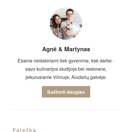
Agnė & Martynas
Esame neišskiriami tiek gyvenime, tiek darbe -
savo kulinarijos studijoje bei restorane,
įsikurusiame Vilniuje, Aludarių gatvėje.
Sužinoti daugiau
Paieška