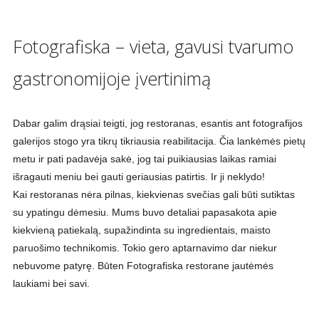
Fotografiska – vieta, gavusi tvarumo
gastronomijoje įvertinimą
Dabar galim drąsiai teigti, jog restoranas, esantis ant fotografijos
galerijos stogo yra tikrų tikriausia reabilitacija. Čia lankėmės pietų
metu ir pati padavėja sakė, jog tai puikiausias laikas ramiai
išragauti meniu bei gauti geriausias patirtis. Ir ji neklydo!
Kai restoranas nėra pilnas, kiekvienas svečias gali būti sutiktas
su ypatingu dėmesiu. Mums buvo detaliai papasakota apie
kiekvieną patiekalą, supažindinta su ingredientais, maisto
paruošimo technikomis. Tokio gero aptarnavimo dar niekur
nebuvome patyrę. Būten Fotografiska restorane jautėmės
laukiami bei savi.