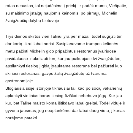
ratas nesustos, tol nejudėsime į priekį. Ir padėk mums, Viešpatie,
su maitinimo įstaigų naujomis kainomis, po pirmųjų Michelin
žvaigždučių dalybų Lietuvoje.
Trys dienos skirtos vien Talinui yra per mažai, todėl sugrįžti ten
dar kartą tikrai labai norisi. Susiplanavome trumpos kelionės
metu pažinti Michelin gido pripažintus restoranus įvairiuose
pavidaluose: nukeliauti ten, kur jau puikuojasi dvi žvaigždutės,
apsilankyti tiesiog į gidą įtrauktame restorane bei pažiūrėti kuo
skiriasi restoranas, gavęs žalią žvaigždutę už tvarumą
gastronomijoje.
Blogiausia šioje istorijoje tikriausiai tai, kad po sočių vakarienių
aplankyti vietinius barus tiesiog fiziškai nebebuvo jėgų. Kur jau
kur, bet Taline maisto koma ištikdavo labai greitai. Todėl viduje ir
gyvena jausmas, jog neaplankėme dar labai daug vietų, į kurias
norėjome patekti.