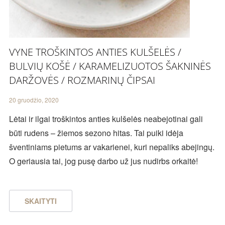
VYNE TROŠKINTOS ANTIES KULŠELĖS /
BULVIŲ KOŠĖ / KARAMELIZUOTOS ŠAKNINĖS
DARŽOVĖS / ROZMARINŲ ČIPSAI
20 gruodžio, 2020
Lėtai ir ilgai troškintos anties kulšelės neabejotinai gali
būti rudens – žiemos sezono hitas. Tai puiki idėja
šventiniams pietums ar vakarienei, kuri nepaliks abejingų.
O geriausia tai, jog pusę darbo už jus nudirbs orkaitė!
SKAITYTI