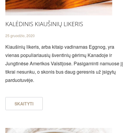
KALĖDINIS KIAUŠINIŲ LIKERIS
25 gruodžio, 2020
Kiaušinių likeris, arba kitaip vadinamas Eggnog, yra
vienas populiariausių šventinių gėrimų Kanadoje ir
Jungtinėse Amerikos Valstijose. Pasigaminti namuose jį
tikrai nesunku, o skonis bus daug geresnis už įsigytų
parduotuvėje.
SKAITYTI