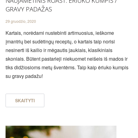
NAUJAMETINIS ROAST: ĖRIUKO KUMPIS /
GRAVY PADAŽAS
29 gruodžio, 2020
Kartais, norėdami nustebinti artimuosius, ieškome
įmantrių bei sudėtingų receptų, o kartais taip norisi
nesinerti iš kailio ir mėgautis jaukiais, klasikiniais
skoniais. Būtent pastarieji niekuomet neišeis iš mados ir
tiks didžiosioms metų šventėms. Taip kaip ėriuko kumpis
su gravy padažu!
SKAITYTI