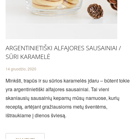
ARGENTINIETIŠKI ALFAJORES SAUSAINIAI /
SŪRI KARAMELĖ
14 gruodžio, 2020
Minkšti, trapūs ir su sūrios karamelės įdaru – būtent tokie
yra argentinietiški alfajores sausainiai. Tai vieni
skaniausių sausainių kepamų mūsų namuose, kurių
receptą, artėjant gražiausioms metų šventėms,
ištraukiame į dienos šviesą.