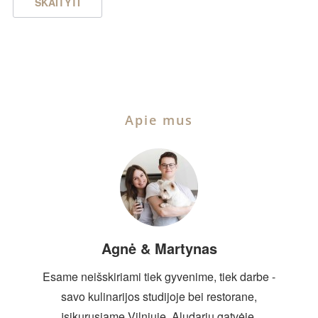
SKAITYTI
Apie mus
Agnė & Martynas
Esame neišskiriami tiek gyvenime, tiek darbe -
savo kulinarijos studijoje bei restorane,
įsikurusiame Vilniuje, Aludarių gatvėje.