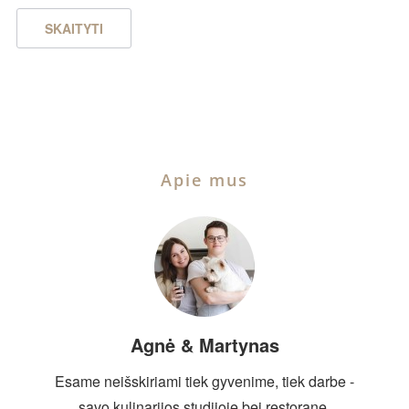
SKAITYTI
Apie mus
Agnė & Martynas
Esame neišskiriami tiek gyvenime, tiek darbe -
savo kulinarijos studijoje bei restorane,