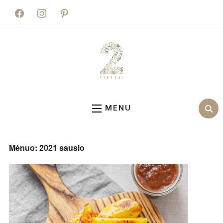
facebook
instagram
pinterest
MENU
Mėnuo:
2021 sausio