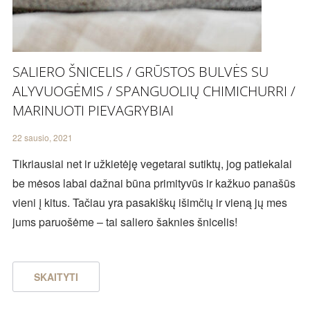
SALIERO ŠNICELIS / GRŪSTOS BULVĖS SU
ALYVUOGĖMIS / SPANGUOLIŲ CHIMICHURRI /
MARINUOTI PIEVAGRYBIAI
22 sausio, 2021
Tikriausiai net ir užkietėję vegetarai sutiktų, jog patiekalai
be mėsos labai dažnai būna primityvūs ir kažkuo panašūs
vieni į kitus. Tačiau yra pasakiškų išimčių ir vieną jų mes
jums paruošėme – tai saliero šaknies šnicelis!
SKAITYTI