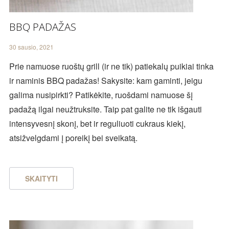
BBQ PADAŽAS
30 sausio, 2021
Prie namuose ruoštų grill (ir ne tik) patiekalų puikiai tinka
ir naminis BBQ padažas! Sakysite: kam gaminti, jeigu
galima nusipirkti? Patikėkite, ruošdami namuose šį
padažą ilgai neužtruksite. Taip pat galite ne tik išgauti
intensyvesnį skonį, bet ir reguliuoti cukraus kiekį,
atsižvelgdami į poreikį bei sveikatą.
SKAITYTI