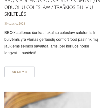
BBQ KIAULIENOS ŠONKAULIAI / KOPŪSTŲ IR
OBUOLIŲ COLESLAW / TRAŠKIOS BULVIŲ
SKILTELĖS
30 sausio, 2021
BBQ kiaulienos šonkauliukai su coleslaw salotomis ir
bulvėmis yra vienas geriausių comfort food pasirinkimų
jaukiems šeimos savaitgaliams, per kuriuos norisi
lengvai… nusidėti!
SKAITYTI