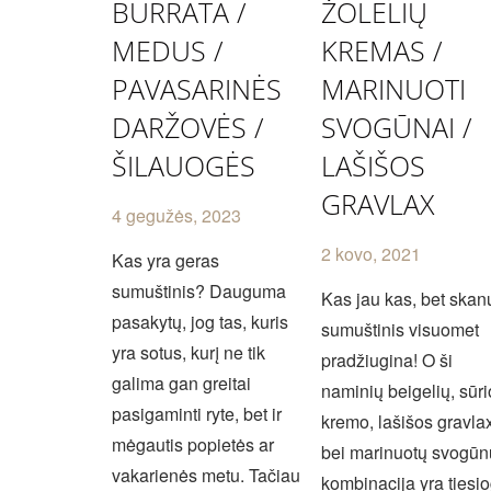
BURRATA /
ŽOLELIŲ
MEDUS /
KREMAS /
PAVASARINĖS
MARINUOTI
DARŽOVĖS /
SVOGŪNAI /
ŠILAUOGĖS
LAŠIŠOS
GRAVLAX
4 gegužės, 2023
2 kovo, 2021
Kas yra geras
sumuštinis? Dauguma
Kas jau kas, bet skan
pasakytų, jog tas, kuris
sumuštinis visuomet
yra sotus, kurį ne tik
pradžiugina! O ši
galima gan greitai
naminių beigelių, sūri
pasigaminti ryte, bet ir
kremo, lašišos gravla
mėgautis popietės ar
bei marinuotų svogūn
vakarienės metu. Tačiau
kombinacija yra tiesi