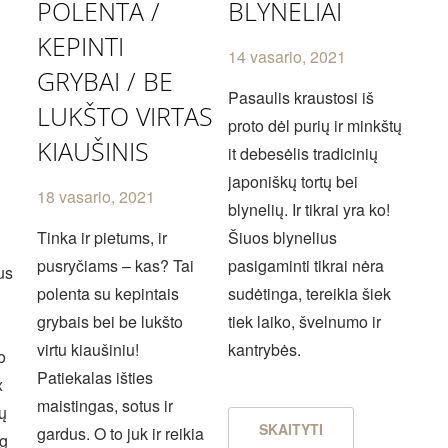
POLENTA /
BLYNELIAI
KEPINTI
14 vasario, 2021
GRYBAI / BE
Pasaulis kraustosi iš
LUKŠTO VIRTAS
proto dėl purių ir minkštų
KIAUŠINIS
it debesėlis tradicinių
japoniškų tortų bei
18 vasario, 2021
blynelių. Ir tikrai yra ko!
Tinka ir pietums, ir
Šiuos blynelius
pusryčiams – kas? Tai
pasigaminti tikrai nėra
us
polenta su kepintais
sudėtinga, tereikia šiek
grybais bei be lukšto
tiek laiko, švelnumo ir
virtu kiaušiniu!
kantrybės.
o
Patiekalas išties
x
maistingas, sotus ir
ų
SKAITYTI
gardus. O to juk ir reikia
og