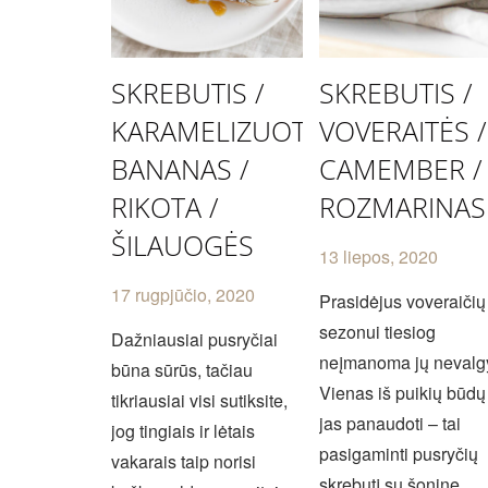
SKREBUTIS /
SKREBUTIS /
KARAMELIZUOTAS
VOVERAITĖS /
BANANAS /
CAMEMBER /
RIKOTA /
ROZMARINAS
ŠILAUOGĖS
13 liepos, 2020
17 rugpjūčio, 2020
Prasidėjus voveraičių
sezonui tiesiog
Dažniausiai pusryčiai
neįmanoma jų nevalgy
būna sūrūs, tačiau
Vienas iš puikių būdų
tikriausiai visi sutiksite,
jas panaudoti – tai
jog tingiais ir lėtais
pasigaminti pusryčių
vakarais taip norisi
skrebutį su šonine,