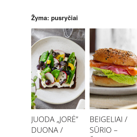
Žyma:
pusryčiai
JUODA „JORĖ”
BEIGELIAI /
DUONA /
SŪRIO –