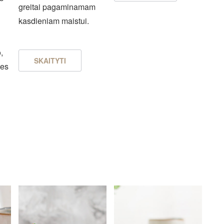
greitai pagaminamam
kasdieniam maistui.
,
SKAITYTI
les