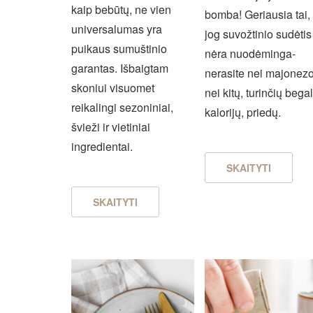
kaip bebūtų, ne vien
bomba! Geriausia tai,
universalumas yra
jog suvožtinio sudėtis
puikaus sumuštinio
nėra nuodėminga-
garantas. Išbaigtam
nerasite nei majonezo
skoniui visuomet
nei kitų, turinčių bega
reikalingi sezoniniai,
kalorijų, priedų.
švieži ir vietiniai
ingredientai.
SKAITYTI
SKAITYTI