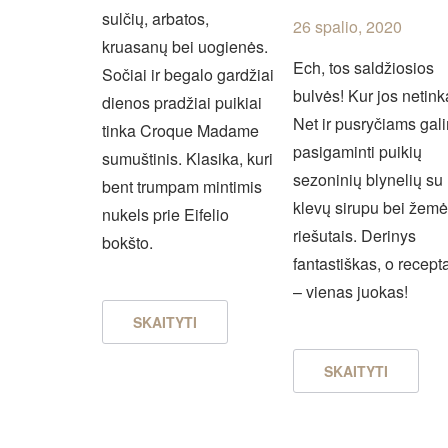
sulčių, arbatos,
26 spalio, 2020
kruasanų bei uogienės.
Ech, tos saldžiosios
Sočiai ir begalo gardžiai
bulvės! Kur jos netin
dienos pradžiai puikiai
Net ir pusryčiams gal
tinka Croque Madame
pasigaminti puikių
sumuštinis. Klasika, kuri
sezoninių blynelių su
bent trumpam mintimis
klevų sirupu bei žem
nukels prie Eifelio
riešutais. Derinys
bokšto.
fantastiškas, o recept
– vienas juokas!
SKAITYTI
SKAITYTI