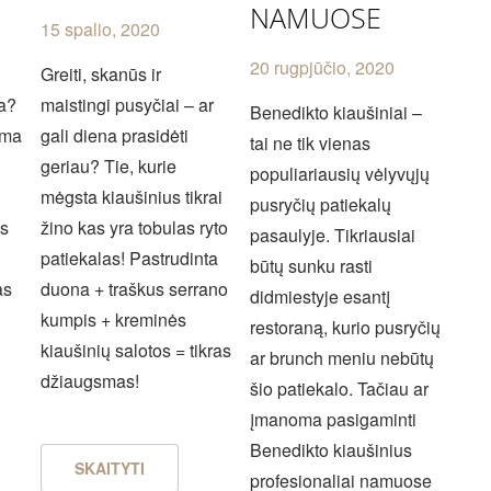
NAMUOSE
15 spalio, 2020
20 rugpjūčio, 2020
Greiti, skanūs ir
ka?
maistingi pusyčiai – ar
Benedikto kiaušiniai –
ima
gali diena prasidėti
tai ne tik vienas
geriau? Tie, kurie
populiariausių vėlyvųjų
mėgsta kiaušinius tikrai
pusryčių patiekalų
ės
žino kas yra tobulas ryto
pasaulyje. Tikriausiai
patiekalas! Pastrudinta
būtų sunku rasti
as
duona + traškus serrano
didmiestyje esantį
kumpis + kreminės
restoraną, kurio pusryčių
kiaušinių salotos = tikras
ar brunch meniu nebūtų
džiaugsmas!
šio patiekalo. Tačiau ar
įmanoma pasigaminti
Benedikto kiaušinius
SKAITYTI
profesionaliai namuose