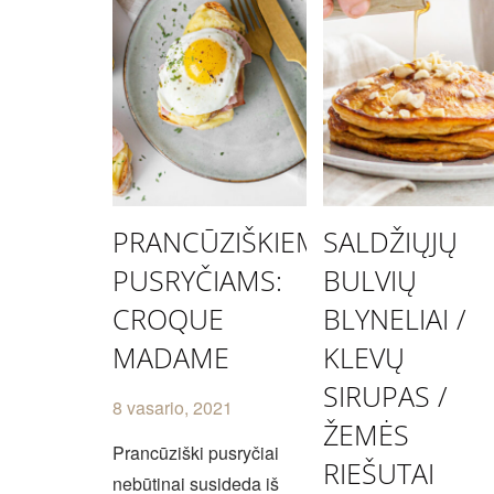
PRANCŪZIŠKIEMS
SALDŽIŲJŲ
PUSRYČIAMS:
BULVIŲ
CROQUE
BLYNELIAI /
MADAME
KLEVŲ
SIRUPAS /
8 vasario, 2021
ŽEMĖS
Prancūziški pusryčiai
RIEŠUTAI
nebūtinai susideda iš