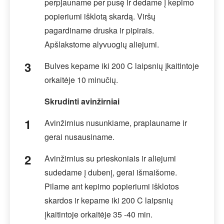
perpjauname per pusę ir dedame į kepimo
popieriumi išklotą skardą. Viršų
pagardiname druska ir pipirais.
Apšlakstome alyvuogių aliejumi.
Bulves kepame iki 200 C laipsnių įkaitintoje
orkaitėje 10 minučių.
Skrudinti avinžirniai
Avinžirnius nusunkiame, praplauname ir
gerai nusausiname.
Avinžirnius su prieskoniais ir aliejumi
sudedame į dubenį, gerai išmaišome.
Pilame ant kepimo popieriumi išklotos
skardos ir kepame iki 200 C laipsnių
įkaitintoje orkaitėje 35 -40 min.