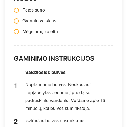
Fetos sūrio
Granato vaisiaus
Mėgstamų žolelių
GAMINIMO INSTRUKCIJOS
Saldžiosios bulvės
Nuplauname bulves. Neskustas ir
nepjaustytas dedame į puodą su
padruskintu vandeniu. Verdame apie 15
minučių, kol bulvės suminkštėja.
Išvirusias bulves nusunkiame,