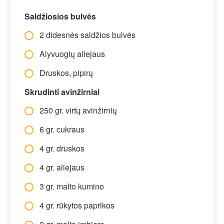
Saldžiosios bulvės
2 didesnės saldžios bulvės
Alyvuogių aliejaus
Druskos, pipirų
Skrudinti avinžirniai
250 gr. virtų avinžirnių
6 gr. cukraus
4 gr. druskos
4 gr. aliejaus
3 gr. malto kumino
4 gr. rūkytos paprikos