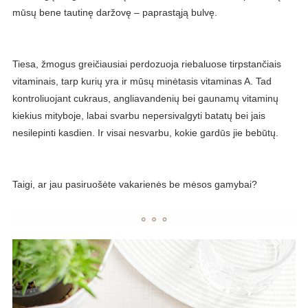
mūsų bene tautinę daržovę – paprastąją bulvę.
Tiesa, žmogus greičiausiai perdozuoja riebaluose tirpstančiais
vitaminais, tarp kurių yra ir mūsų minėtasis vitaminas A. Tad
kontroliuojant cukraus, angliavandenių bei gaunamų vitaminų
kiekius mityboje, labai svarbu nepersivalgyti batatų bei jais
nesilepinti kasdien. Ir visai nesvarbu, kokie gardūs jie bebūtų.
Taigi, ar jau pasiruošėte vakarienės be mėsos gamybai?