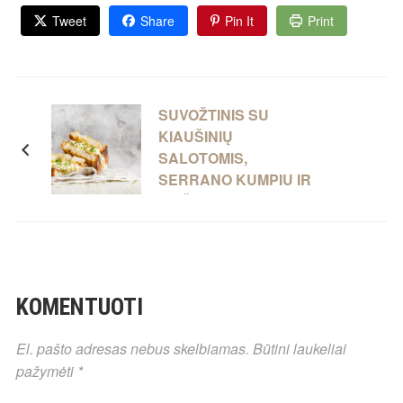
Tweet
Share
Pin It
Print
SUVOŽTINIS SU
KIAUŠINIŲ
SALOTOMIS,
SERRANO KUMPIU IR
LAIŠKINIAIS
ČESNAKAIS
KOMENTUOTI
El. pašto adresas nebus skelbiamas.
Būtini laukeliai
pažymėti
*