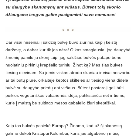
su daugybe skanumynų ant viršaus. Būtent tokį skonio
džiaugsmą lengvai galite pasigaminti savo namuose!
Dar visai neseniai į saldžią bulvę buvo žiūrima kaip į keistą
daržovę, o dabar kur tik jos nėra! O kas smagiausia, jog daugybė
žmonių pamilo jų skonį taip, jog saldžios bulvės patapo bene
nuolatiniu pirkinių krepšelio turiniu. Žinot ką? Mes šias bulves
tiesiog dievinam! Su jomis viskas atrodo skaniau ir visai nesvarbu
ar tai būtų piurė, orkaitėje keptos skiltelės ar tiesiog viena didelė
bulvė su daugybe priedų ant viršaus. Būtent pastaroji gali būti
puikios vegetariškos vakarienės idėja, patiksiančia net ir tiems,
kurie į maistą be sultingo mėsos gabalėlio žiūri skeptiškai.
Kaip tos bulvės pasiekė Europą? Žinoma, kad už šį skanėstą
galime dėkoti Kristupui Kolumbui, kuris jas atgabėno į mūsų