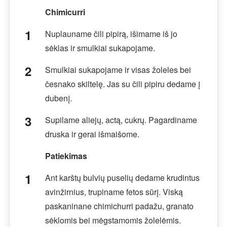
Chimicurri
Nuplauname čili pipirą, išimame iš jo
sėklas ir smulkiai sukapojame.
Smulkiai sukapojame ir visas žoleles bei
česnako skiltelę. Jas su čili pipiru dedame į
dubenį.
Supilame aliejų, actą, cukrų. Pagardiname
druska ir gerai išmaišome.
Patiekimas
Ant karštų bulvių puselių dedame krudintus
avinžirnius, trupiname fetos sūrį. Viską
paskaninane chimichurri padažu, granato
sėklomis bei mėgstamomis žolelėmis.