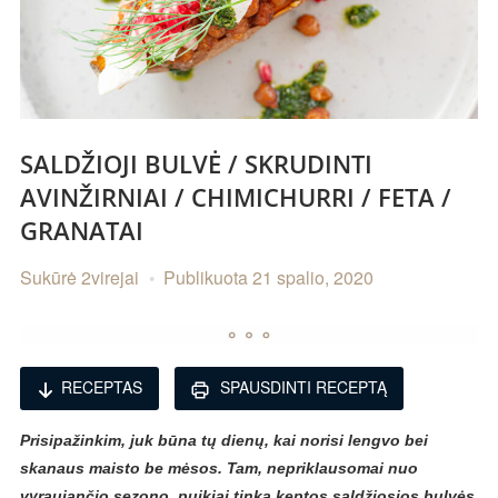
SALDŽIOJI BULVĖ / SKRUDINTI
AVINŽIRNIAI / CHIMICHURRI / FETA /
GRANATAI
Sukūrė
2virejai
Publikuota
21 spalio, 2020
RECEPTAS
SPAUSDINTI RECEPTĄ
Prisipažinkim, juk būna tų dienų, kai norisi lengvo bei
skanaus maisto be mėsos. Tam, nepriklausomai nuo
vyraujančio sezono, puikiai tinka keptos saldžiosios bulvės