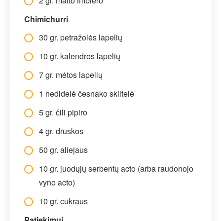
2 gr. malto imbiero
Chimichurri
30 gr. petražolės lapelių
10 gr. kalendros lapelių
7 gr. mėtos lapelių
1 nedidelė česnako skiltelė
5 gr. čili pipiro
4 gr. druskos
50 gr. aliejaus
10 gr. juodųjų serbentų acto (arba raudonojo
vyno acto)
10 gr. cukraus
Patiekimui