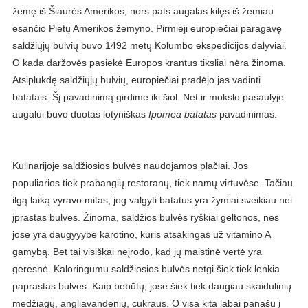
žemę iš Šiaurės Amerikos, nors pats augalas kilęs iš žemiau
esančio Pietų Amerikos žemyno. Pirmieji europiečiai paragavę
saldžiųjų bulvių buvo 1492 metų Kolumbo ekspedicijos dalyviai.
O kada daržovės pasiekė Europos krantus tiksliai nėra žinoma.
Atsiplukdę saldžiųjų bulvių, europiečiai pradėjo jas vadinti
batatais. Šį pavadinimą girdime iki šiol. Net ir mokslo pasaulyje
augalui buvo duotas lotyniškas
Ipomea batatas
pavadinimas.
Kulinarijoje saldžiosios bulvės naudojamos plačiai. Jos
populiarios tiek prabangių restoranų, tiek namų virtuvėse. Tačiau
ilgą laiką vyravo mitas, jog valgyti batatus yra žymiai sveikiau nei
įprastas bulves. Žinoma, saldžios bulvės ryškiai geltonos, nes
jose yra daugyyybė karotino, kuris atsakingas už vitamino A
gamybą. Bet tai visiškai neįrodo, kad jų maistinė vertė yra
geresnė. Kaloringumu saldžiosios bulvės netgi šiek tiek lenkia
paprastas bulves. Kaip bebūtų, jose šiek tiek daugiau skaidulinių
medžiagų, angliavandenių, cukraus. O visa kita labai panašu į