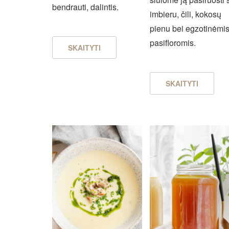
bendrauti, dalintis.
imbieru, čili, kokosų
pienu bei egzotinėmi
pasifloromis.
SKAITYTI
SKAITYTI