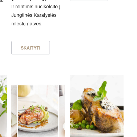
ir mintimis nusikelsite į
Jungtinės Karalystės
s
miestų gatves.
SKAITYTI