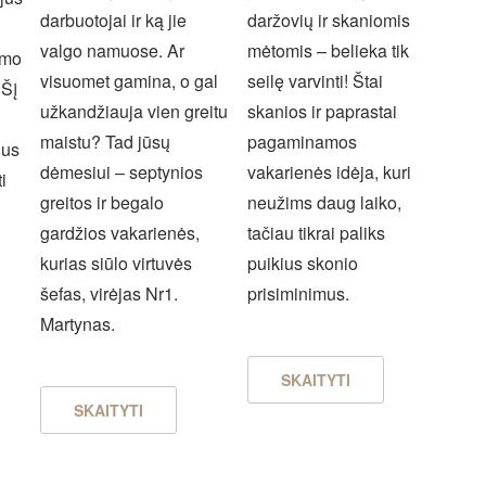
darbuotojai ir ką jie
daržovių ir skaniomis
valgo namuose. Ar
mėtomis – belieka tik
umo
visuomet gamina, o gal
seilę varvinti! Štai
 Šį
užkandžiauja vien greitu
skanios ir paprastai
maistu? Tad jūsų
pagaminamos
ius
dėmesiui – septynios
vakarienės idėja, kuri
i
greitos ir begalo
neužims daug laiko,
gardžios vakarienės,
tačiau tikrai paliks
kurias siūlo virtuvės
puikius skonio
šefas, virėjas Nr1.
prisiminimus.
Martynas.
SKAITYTI
SKAITYTI