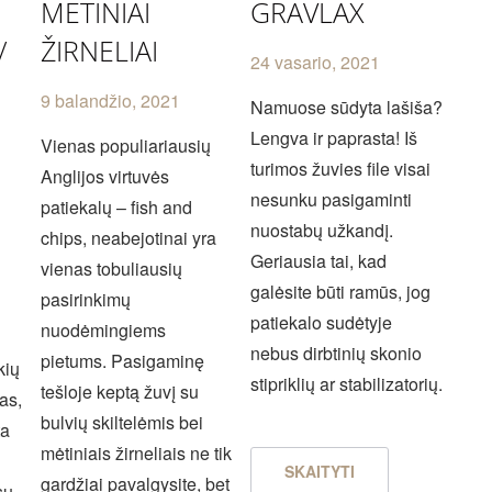
MĖTINIAI
GRAVLAX
/
ŽIRNELIAI
24 vasario, 2021
9 balandžio, 2021
Namuose sūdyta lašiša?
Lengva ir paprasta! Iš
Vienas populiariausių
turimos žuvies file visai
Anglijos virtuvės
nesunku pasigaminti
patiekalų – fish and
nuostabų užkandį.
chips, neabejotinai yra
Geriausia tai, kad
vienas tobuliausių
galėsite būti ramūs, jog
pasirinkimų
patiekalo sudėtyje
nuodėmingiems
.
nebus dirbtinių skonio
pietums. Pasigaminę
kių
stipriklių ar stabilizatorių.
tešloje keptą žuvį su
tas,
bulvių skiltelėmis bei
ta
mėtiniais žirneliais ne tik
SKAITYTI
gardžiai pavalgysite, bet
su