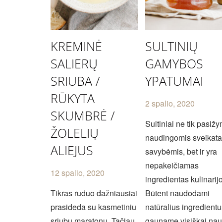
KREMINĖ
SULTINIŲ
SALIERŲ
GAMYBOS
SRIUBA /
YPATUMAI
RŪKYTA
2 spalio, 2020
SKUMBRĖ /
Sultiniai ne tik pasižy
ŽOLELIŲ
naudingomis sveikata
ALIEJUS
savybėmis, bet ir yra
nepakeičiamas
12 spalio, 2020
ingredientas kulinarijo
Tikras ruduo dažniausiai
Būtent naudodami
prasideda su kasmetiniu
natūralius ingredient
sriubų maratonu. Tačiau
gauname visiškai nau