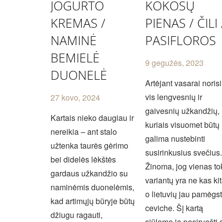
JOGURTO
KOKOSŲ
KREMAS /
PIENAS / ČILI 
NAMINĖ
PASIFLOROS
BEMIELĖ
9 gegužės, 2023
DUONELĖ
Artėjant vasarai norisi
vis lengvesnių ir
27 kovo, 2024
gaivesnių užkandžių,
Kartais nieko daugiau ir
kuriais visuomet būtų
nereikia – ant stalo
galima nustebinti
užtenka taurės gėrimo
susirinkusius svečius
bei didelės lėkštės
Žinoma, jog vienas to
gardaus užkandžio su
variantų yra ne kas ki
naminėmis duonelėmis,
o lietuvių jau pamėgs
kad artimųjų būryje būtų
ceviche. Šį kartą
džiugu ragauti,
siūlome ją pasiruošti 