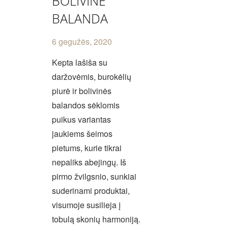
BOLIVINĖ
BALANDA
6 gegužės, 2020
Kepta lašiša su
daržovėmis, burokėlių
piurė ir bolivinės
balandos sėklomis
puikus variantas
jaukiems šeimos
pietums, kurie tikrai
nepaliks abejingų. Iš
pirmo žvilgsnio, sunkiai
suderinami produktai,
visumoje susilieja į
tobulą skonių harmoniją.