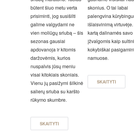
būtent šiuo metu verta
skonius. O tai labai
prisiminti, jog susišilti
palengvina kūrybing
galime valgydami ne
išlaisvinimą virtuvėje.
vien moliūgų sriubą – šis
kartą dalinamės savo
sezonas gausiai
įžvalgomis kaip sultin
apdovanoja ir kitomis
kokybiškai pasigamint
daržovėmis, kurios
namuose.
nuspalvis jūsų meniu
visai kitokiais skoniais.
SKAITYTI
Vienu jų pasižymi šilkinė
salierų sriuba su karšto
rūkymo skumbre.
SKAITYTI