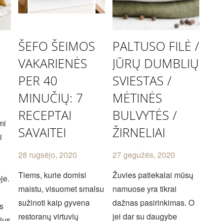
ŠEFO ŠEIMOS
PALTUSO FILĖ /
VAKARIENĖS
JŪRŲ DUMBLIŲ
PER 40
SVIESTAS /
MINUČIŲ: 7
MĖTINĖS
RECEPTAI
BULVYTĖS /
mi
SAVAITEI
ŽIRNELIAI
i
28 rugsėjo, 2020
27 gegužės, 2020
Tiems, kurie domisi
Žuvies patiekalai mūsų
je.
maistu, visuomet smalsu
namuose yra tikrai
sužinoti kaip gyvena
dažnas pasirinkimas. O
us
restoranų virtuvių
jei dar su daugybe
jus