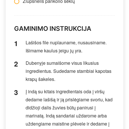
Žiupsnelis pankolio sėklų
GAMINIMO INSTRUKCIJA
Lašišos file nuplauname, nusausiname.
Išimame kaulus jeigu jų yra.
Dubenyje sumaišome visus likusius
ingredientus. Sudedame stambiai kapotas
krapų šakeles.
Į indą su kitais ingredientais oda į viršų
dedame lašišą ir ją prislėgiame svoriu, kad
didžioji dalis žuvies būtų panirusi į
marinatą. Indą sandariai uždarome arba
uždengiame maistine plėvele ir dedame į