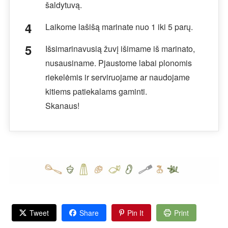
šaldytuvą.
Laikome lašišą marinate nuo 1 iki 5 parų.
Išsimarinavusią žuvį išimame iš marinato,
nusausiname. Pjaustome labai plonomis
riekelėmis ir serviruojame ar naudojame
kitiems patiekalams gaminti.
Skanaus!
Tweet
Share
Pin It
Print