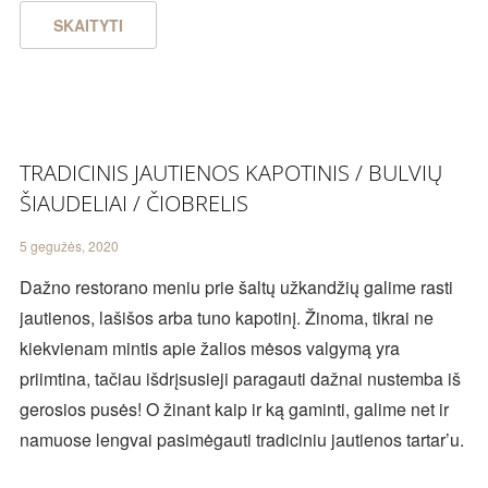
SKAITYTI
TRADICINIS JAUTIENOS KAPOTINIS / BULVIŲ
ŠIAUDELIAI / ČIOBRELIS
5 gegužės, 2020
Dažno restorano meniu prie šaltų užkandžių galime rasti
jautienos, lašišos arba tuno kapotinį. Žinoma, tikrai ne
kiekvienam mintis apie žalios mėsos valgymą yra
priimtina, tačiau išdrįsusieji paragauti dažnai nustemba iš
gerosios pusės! O žinant kaip ir ką gaminti, galime net ir
namuose lengvai pasimėgauti tradiciniu jautienos tartar’u.