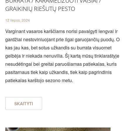
BURRATA / KARAMELIZUOTI VAISIAI /
GRAIKINIŲ RIEŠUTŲ PESTO
12 liepos, 2024
Varginant vasaros karščiams norisi pavalgyti lengvai ir
gardžiai nestoviniuojant prie ilgai garuojančių puodų. O
kas jau kas, bet sotus užkandis su burrata visuomet
gelbėja ir niekada nenuvilia. Šį kartą mūsų tinklaraštyje
nesudėtingai bei greitai paruošiamas patiekalas, kuris
pasitarnaus tiek kaip užkandis, tiek kaip pagrindinis
patiekalas karštojo sezono metu.
SKAITYTI