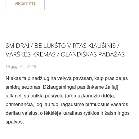
SKAITYTI
SMIDRAI / BE LUKŠTO VIRTAS KIAUŠINIS /
VARŠKĖS KREMAS / OLANDIŠKAS PADAŽAS
10 gegužės, 2020
Niekas taip nedžiugina vėlyvą pavasarį, kaip prasidėjęs
smidrų sezonas! Džiaugsmingai pasitinkame žaliąjį
laikmetį su puikia pusryčių (arba užkandžio) idėja,
primenančia, jog jau tuoj ragausime pirmuosius vasaros
derliau vaisius, o lėkštėje karaliaus ryškios ir žaismingos
spalvos.