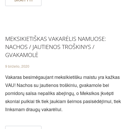
MEKSIKIETIŠKAS VAKARĖLIS NAMUOSE:
NACHOS / JAUTIENOS TROŠKINYS /
GVAKAMOLĖ
9 birželio, 2020
Vakaras besimėgaujant meksikietišku maistu yra kažkas
VAU! Nachos su jautienos troškiniu, gvakamole bei
pomidorų salsa nepaliks abejingų, o Meksikos įkvėpti
skoniai puikiai tik tiek jaukiam šeimos pasisėdėjimui, tiek
linksmam draugų vakarėliui.