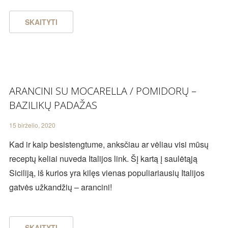
SKAITYTI
ARANCINI SU MOCARELLA / POMIDORŲ –
BAZILIKŲ PADAŽAS
15 birželio, 2020
Kad ir kaip besistengtume, anksčiau ar vėliau visi mūsų
receptų keliai nuveda Italijos link. Šį kartą į saulėtąją
Siciliją, iš kurios yra kilęs vienas populiariausių Italijos
gatvės užkandžių – arancini!
SKAITYTI