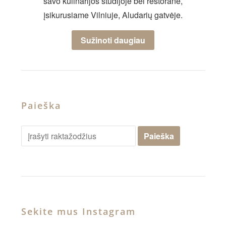
savo kulinarijos studijoje bei restorane,
įsikurusiame Vilniuje, Aludarių gatvėje.
Sužinoti daugiau
Paieška
Sekite mus Instagram