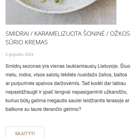
SMIDRAI / KARAMELIZUOTA ŠONINĖ / OŽKOS
SŪRIO KREMAS
3 gegužės, 2024
Smidrų sezonas yra vienas laukiamiausių Lietuvoje. Šiuo
metu, rodos, visos salotų lėkštės nusidažo žalios, baltos
ar purpurinės spalvos daržovėmis. Tad kodėl dar labiau
nepasidžiaugti ir ypač lengvai nepasigaminti užkandžio,
kuriuo būtų galima mėgautis saulei leidžiantis terasoje ar
balkone su taure derančio gėrimo?
SKAITYTI