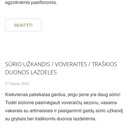
egzotinėmis pasifloromis.
SKAITYTI
SŪRIO UŽKANDIS / VOVERAITĖS / TRAŠKIOS
DUONOS LAZDELĖS
27 liepos, 2020
Kiekvienas patiekalas gardus, jeigu jame yra daug sūrio!
Todėl siūlome pasimėgauti voveraičių sezonu, vasaros
vakarais su artimaisiais ir pasigaminti gardų sūrio užkandį
su grybais bei traškiomis duonos lazdelėmis.