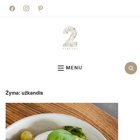
facebook
instagram
pinterest
MENU
Žyma:
užkandis