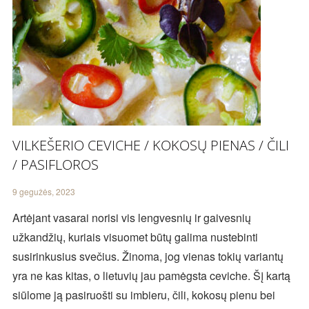
VILKEŠERIO CEVICHE / KOKOSŲ PIENAS / ČILI
/ PASIFLOROS
9 gegužės, 2023
Artėjant vasarai norisi vis lengvesnių ir gaivesnių
užkandžių, kuriais visuomet būtų galima nustebinti
susirinkusius svečius. Žinoma, jog vienas tokių variantų
yra ne kas kitas, o lietuvių jau pamėgsta ceviche. Šį kartą
siūlome ją pasiruošti su imbieru, čili, kokosų pienu bei