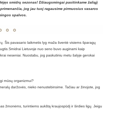
idėjęs smidrų sezonas! Džiaugsmingai pasitinkame žaliąjį
, primenančia, jog jau tuoj ragausime pirmuosius vasaros
smingos spalvos.
rų. Šis pavasario laikmetis lyg maža šventė visiems šparagų
iaugtis.Smidrai Lietuvoje nuo seno buvo auginami kaip
tikrai neseniai. Nuostabu, jog paskutiniu metu šalyje gerokai
ingi mūsų organizmui?
ineralų daržovės, nieko nenustebinsime. Tačiau ar žinojote, jog
žmonėms, turintiems aukštą kraujospūdį ir širdies ligų. Jeigu