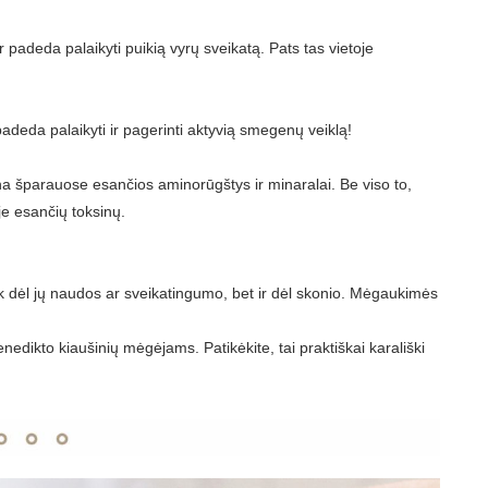
 padeda palaikyti puikią vyrų sveikatą. Pats tas vietoje
adeda palaikyti ir pagerinti aktyvią smegenų veiklą!
na šparauose esančios aminorūgštys ir minaralai. Be viso to,
e esančių toksinų.
tik dėl jų naudos ar sveikatingumo, bet ir dėl skonio. Mėgaukimės
nedikto kiaušinių mėgėjams. Patikėkite, tai praktiškai karališki