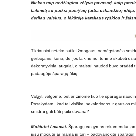
Niekas taip nedžiugina vėlyvą pavasarį, kaip pras
laikmetį su puikia pusryčių (arba užkandžio) idėja
derliau vaisius, o lėkštėje karaliaus ryškios ir žai
Tikriausiai neteko sutikti žmogaus, nemėgstančio smid
gerbėjams, kuria, dėl jos laikinumo, turime skubėti dž
dekoratyviniai augalai, o maistui naudoti buvo pradėti 
padaugėjo šparagų ūkių.
Valgyti valgome, bet ar žinome kuo tie šparagai naud
Pasakydami, kad tai visiškai nekaloringos ir gausios m
smidrai gali būti puiki dovana?
Močiutei / mamai.
Šparagų valgymas rekomenduojamas 
jūsų močiutė ar mama jų turi – padovanokite šparagų!