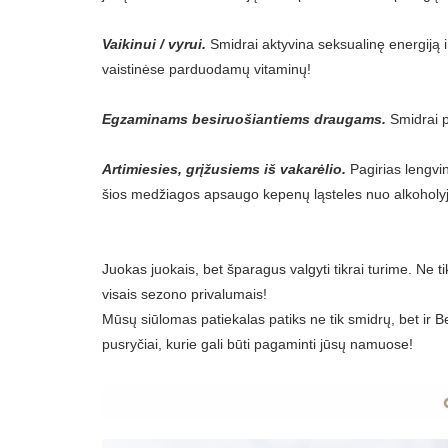
Vaikinui / vyrui.
Smidrai aktyvina seksualinę energiją ir
vaistinėse parduodamų vitaminų!
Egzaminams besiruošiantiems draugams.
Smidrai p
Artimiesies, grįžusiems iš vakarėlio.
Pagirias lengvi
šios medžiagos apsaugo kepenų ląsteles nuo alkoholyj
Juokas juokais, bet šparagus valgyti tikrai turime. Ne 
visais sezono privalumais!
Mūsų siūlomas patiekalas patiks ne tik smidrų, bet ir Be
pusryčiai, kurie gali būti pagaminti jūsų namuose!