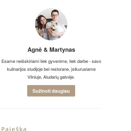
Agnė & Martynas
Esame neišskiriami tiek gyvenime, tiek darbe - savo
kulinarijos studijoje bei restorane, įsikurusiame
Vilniuje, Aludarių gatvėje.
Sužinoti daugiau
Paieška