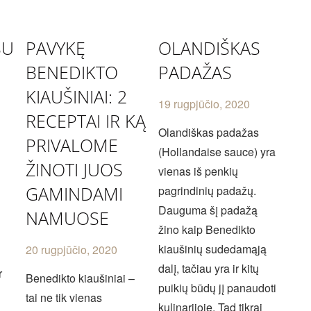
SU
PAVYKĘ
OLANDIŠKAS
BENEDIKTO
PADAŽAS
KIAUŠINIAI: 2
19 rugpjūčio, 2020
RECEPTAI IR KĄ
Olandiškas padažas
PRIVALOME
(Hollandaise sauce) yra
ŽINOTI JUOS
vienas iš penkių
GAMINDAMI
pagrindinių padažų.
Dauguma šį padažą
NAMUOSE
žino kaip Benedikto
kiaušinių sudedamąją
20 rugpjūčio, 2020
dalį, tačiau yra ir kitų
r
Benedikto kiaušiniai –
puikių būdų jį panaudoti
tai ne tik vienas
kulinarijoje. Tad tikrai