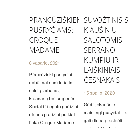
PRANCŪZIŠKIEMS
SUVOŽTINIS 
PUSRYČIAMS:
KIAUŠINIŲ
CROQUE
SALOTOMIS,
MADAME
SERRANO
KUMPIU IR
8 vasario, 2021
LAIŠKINIAIS
Prancūziški pusryčiai
ČESNAKAIS
nebūtinai susideda iš
sulčių, arbatos,
15 spalio, 2020
kruasanų bei uogienės.
Greiti, skanūs ir
Sočiai ir begalo gardžiai
maistingi pusyčiai – a
dienos pradžiai puikiai
gali diena prasidėti
tinka Croque Madame