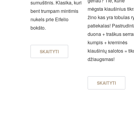
geriau? Tie, kurie
sumuštinis. Klasika, kuri
mėgsta kiaušinius tikr
bent trumpam mintimis
žino kas yra tobulas r
nukels prie Eifelio
patiekalas! Pastrudin
bokšto.
duona + traškus serr
kumpis + kreminės
kiaušinių salotos = tik
SKAITYTI
džiaugsmas!
SKAITYTI