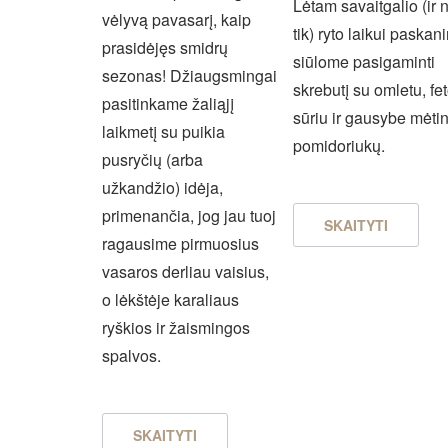
Lėtam savaitgalio (ir 
vėlyvą pavasarį, kaip
tik) ryto laikui paskani
prasidėjęs smidrų
siūlome pasigaminti
sezonas! Džiaugsmingai
skrebutį su omletu, fe
pasitinkame žaliąjį
sūriu ir gausybe mėti
laikmetį su puikia
pomidoriukų.
pusryčių (arba
užkandžio) idėja,
primenančia, jog jau tuoj
SKAITYTI
ragausime pirmuosius
vasaros derliau vaisius,
o lėkštėje karaliaus
ryškios ir žaismingos
spalvos.
SKAITYTI