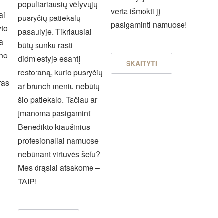
populiariausių vėlyvųjų
verta išmokti jį
ai
pusryčių patiekalų
pasigaminti namuose!
yto
pasaulyje. Tikriausiai
ta
būtų sunku rasti
ano
didmiestyje esantį
SKAITYTI
restoraną, kurio pusryčių
ras
ar brunch meniu nebūtų
šio patiekalo. Tačiau ar
įmanoma pasigaminti
Benedikto kiaušinius
profesionaliai namuose
nebūnant virtuvės šefu?
Mes drąsiai atsakome –
TAIP!