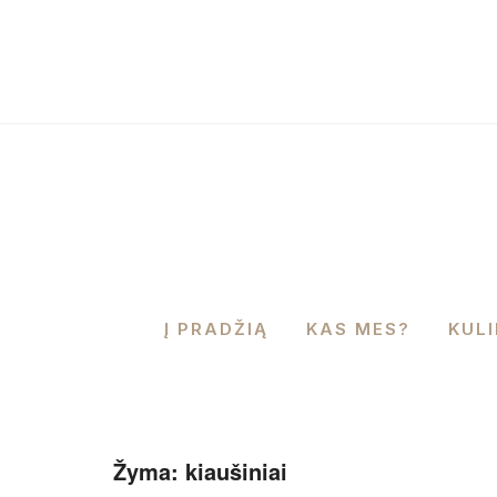
Į PRADŽIĄ
KAS MES?
KUL
Žyma:
kiaušiniai