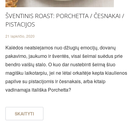
ŠVENTINIS ROAST: PORCHETTA / ČESNAKAI /
PISTACIJOS
21 lapkričio, 2020
Kalėdos neatsiejamos nuo džiugių emocijų, dovanų
pakavimo, jaukumo ir šventės, visai šeimai suėdus prie
bendro vaišių stalo. O kuo dar nustebinti šeimą šiuo
magišku laikotarpiu, jei ne lėtai orkaitėje kepta kiaulienos
papilve su pistacijomis ir česnakais, arba kitaip
vadinamąja itališka Porchetta?
SKAITYTI