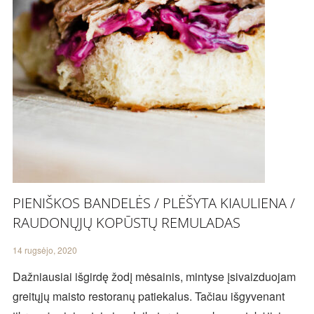
PIENIŠKOS BANDELĖS / PLĖŠYTA KIAULIENA /
RAUDONŲJŲ KOPŪSTŲ REMULADAS
14 rugsėjo, 2020
Dažniausiai išgirdę žodį mėsainis, mintyse įsivaizduojam
greitųjų maisto restoranų patiekalus. Tačiau išgyvenant