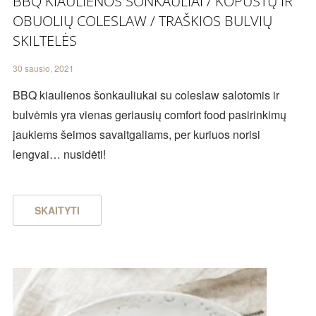
BBQ KIAULIENOS ŠONKAULIAI / KOPŪSTŲ IR
OBUOLIŲ COLESLAW / TRAŠKIOS BULVIŲ
SKILTELĖS
30 sausio, 2021
BBQ kiaulienos šonkauliukai su coleslaw salotomis ir
bulvėmis yra vienas geriausių comfort food pasirinkimų
jaukiems šeimos savaitgaliams, per kuriuos norisi
lengvai… nusidėti!
SKAITYTI