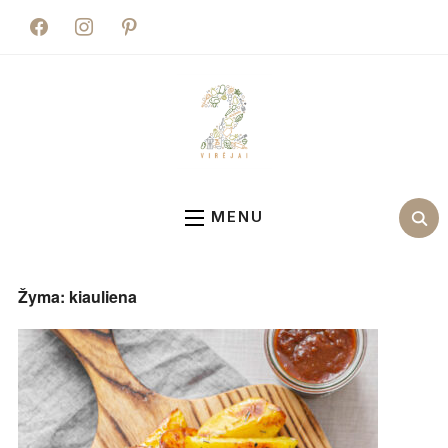
facebook
instagram
pinterest
MENU
Žyma:
kiauliena