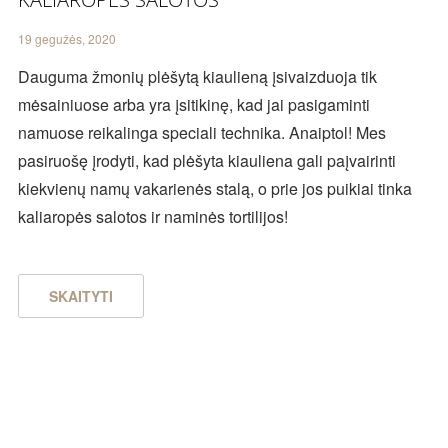
19 gegužės, 2020
Dauguma žmonių plėšytą kiaulieną įsivaizduoja tik
mėsainiuose arba yra įsitikinę, kad jai pasigaminti
namuose reikalinga speciali technika. Anaiptol! Mes
pasiruošę įrodyti, kad plėšyta kiauliena gali paįvairinti
kiekvienų namų vakarienės stalą, o prie jos puikiai tinka
kaliaropės salotos ir naminės tortilijos!
SKAITYTI