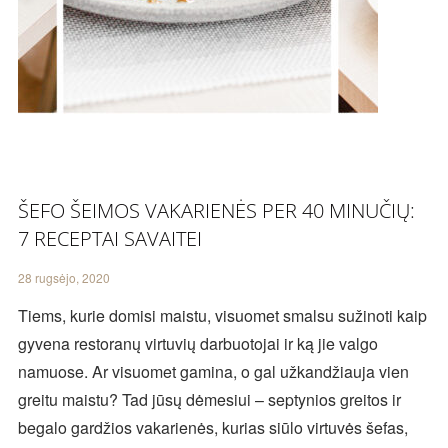
ŠEFO ŠEIMOS VAKARIENĖS PER 40 MINUČIŲ:
7 RECEPTAI SAVAITEI
28 rugsėjo, 2020
Tiems, kurie domisi maistu, visuomet smalsu sužinoti kaip
gyvena restoranų virtuvių darbuotojai ir ką jie valgo
namuose. Ar visuomet gamina, o gal užkandžiauja vien
greitu maistu? Tad jūsų dėmesiui – septynios greitos ir
begalo gardžios vakarienės, kurias siūlo virtuvės šefas,