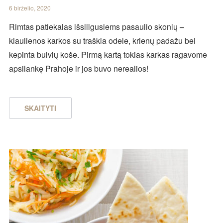
6 birželio, 2020
Rimtas patiekalas išsiilgusiems pasaulio skonių –
kiaulienos karkos su traškia odele, krienų padažu bei
kepinta bulvių koše. Pirmą kartą tokias karkas ragavome
apsilankę Prahoje ir jos buvo nerealios!
SKAITYTI