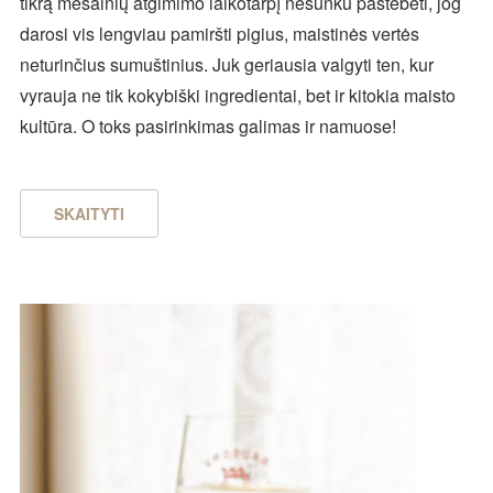
tikrą mėsainių atgimimo laikotarpį nesunku pastebėti, jog
darosi vis lengviau pamiršti pigius, maistinės vertės
neturinčius sumuštinius. Juk geriausia valgyti ten, kur
vyrauja ne tik kokybiški ingredientai, bet ir kitokia maisto
kultūra. O toks pasirinkimas galimas ir namuose!
SKAITYTI