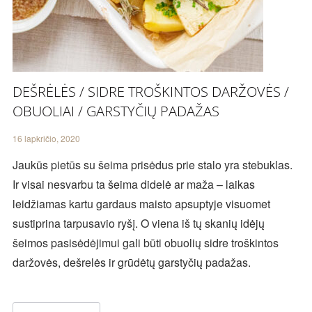
DEŠRĖLĖS / SIDRE TROŠKINTOS DARŽOVĖS /
OBUOLIAI / GARSTYČIŲ PADAŽAS
16 lapkričio, 2020
Jaukūs pietūs su šeima prisėdus prie stalo yra stebuklas.
Ir visai nesvarbu ta šeima didelė ar maža – laikas
leidžiamas kartu gardaus maisto apsuptyje visuomet
sustiprina tarpusavio ryšį. O viena iš tų skanių idėjų
šeimos pasisėdėjimui gali būti obuolių sidre troškintos
daržovės, dešrelės ir grūdėtų garstyčių padažas.