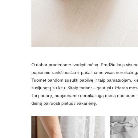
O dabar pradedame tvarkyti mėsą. Pradžia kaip visu
popieriniu rankšluosčiu ir pašaliname visas nereikaling
Tuomet bandom susukti papilvę ir taip pamatuojam, kie
susijungtų su kitu. Kitaip tariant – gautųsi uždaras mės
Tai padarę, nupjauname nereikalingą mėsą nuo odos. Ta
dieną pairuošti pietus / vakarienę.