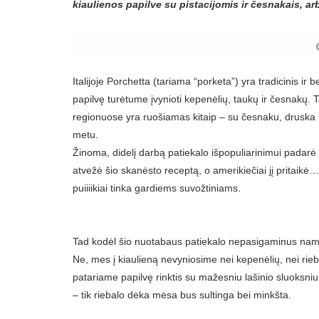
kiaulienos papilve su pistacijomis ir česnakais, ar
Italijoje Porchetta (tariama “porketa”) yra tradicinis ir
papilvę turėtume įvynioti kepenėlių, taukų ir česnakų. Ta
regionuose yra ruošiamas kitaip – su česnaku, druska 
metu.
Žinoma, didelį darbą patiekalo išpopuliarinimui padarė J
atvežė šio skanėsto receptą, o amerikiečiai jį pritaikė… 
puiiiikiai tinka gardiems suvožtiniams.
Tad kodėl šio nuotabaus patiekalo nepasigaminus na
Ne, mes į kiaulieną nevyniosime nei kepenėlių, nei rieba
patariame papilvę rinktis su mažesniu lašinio sluoksniu.
– tik riebalo dėka mėsa bus sultinga bei minkšta.