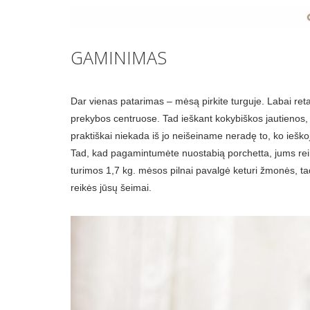
GAMINIMAS
Dar vienas patarimas – mėsą pirkite turguje. Labai ret
prekybos centruose. Tad ieškant kokybiškos jautienos, ė
praktiškai niekada iš jo neišeiname neradę to, ko iešk
Tad, kad pagamintumėte nuostabią porchetta, jums reikė
turimos 1,7 kg. mėsos pilnai pavalgė keturi žmonės, tad 
reikės jūsų šeimai.