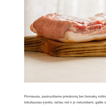
Pirmiausia, pasiruošiame prieskonių bei česnakų mišinį
tobuliausias įrankis, tačiau net ir jo neturėdami, galite 