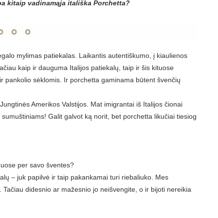
ba kitaip vadinamąja itališka Porchetta?
 begalo mylimas patiekalas. Laikantis autentiškumo, į kiaulienos
čiau kaip ir dauguma Italijos patiekalų, taip ir šis kituose
ir pankolio sėklomis. Ir porchetta gaminama būtent švenčių
ungtinės Amerikos Valstijos. Mat imigrantai iš Italijos čionai
sumuštiniams! Galit galvot ką norit, bet porchetta likučiai tiesiog
muose per savo šventes?
lų – juk papilvė ir taip pakankamai turi riebaliuko. Mes
 Tačiau didesnio ar mažesnio jo neišvengite, o ir bijoti nereikia