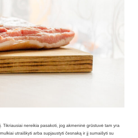
. Tikriausiai nereikia pasakoti, jog akmeninė grūstuvė tam yra
smulkiai utraiškyti arba supjaustyti česnaką ir jį sumaišyti su