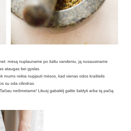
omet: mėsą nuplauname po šaltu vandeniu, ją nusausiname
as ataugas bei gyslas.
k mums reikia nupjauti mėsos, kad vienas odos kraštelis
os su oda cilindras.
čiau neišmetame! Likusį gabalėlį galite šaldyti arba tą pačią