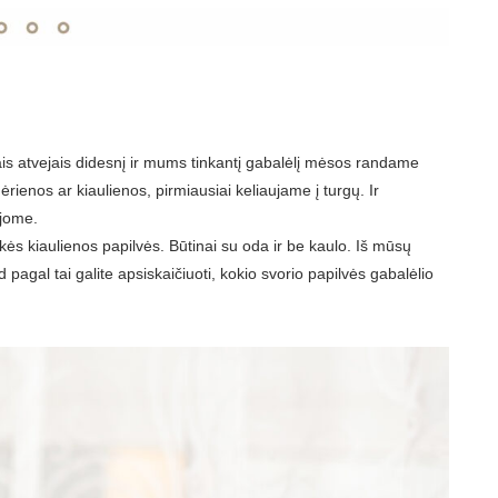
ais atvejais didesnį ir mums tinkantį gabalėlį mėsos randame
rienos ar kiaulienos, pirmiausiai keliaujame į turgų. Ir
ojome.
s kiaulienos papilvės. Būtinai su oda ir be kaulo. Iš mūsų
pagal tai galite apsiskaičiuoti, kokio svorio papilvės gabalėlio