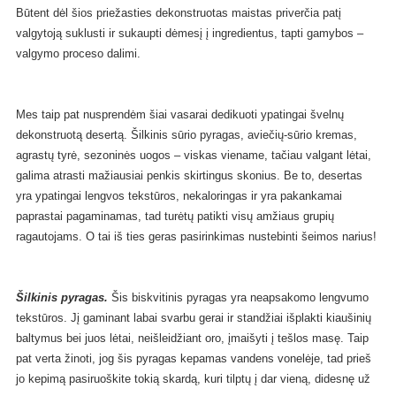
Būtent dėl šios priežasties dekonstruotas maistas priverčia patį
valgytoją suklusti ir sukaupti dėmesį į ingredientus, tapti gamybos –
valgymo proceso dalimi.
Mes taip pat nusprendėm šiai vasarai dedikuoti ypatingai švelnų
dekonstruotą desertą. Šilkinis sūrio pyragas, aviečių-sūrio kremas,
agrastų tyrė, sezoninės uogos – viskas viename, tačiau valgant lėtai,
galima atrasti mažiausiai penkis skirtingus skonius. Be to, desertas
yra ypatingai lengvos tekstūros, nekaloringas ir yra pakankamai
paprastai pagaminamas, tad turėtų patikti visų amžiaus grupių
ragautojams. O tai iš ties geras pasirinkimas nustebinti šeimos narius!
Šilkinis pyragas.
Šis biskvitinis pyragas yra neapsakomo lengvumo
tekstūros. Jį gaminant labai svarbu gerai ir standžiai išplakti kiaušinių
baltymus bei juos lėtai, neišleidžiant oro, įmaišyti į tešlos masę. Taip
pat verta žinoti, jog šis pyragas kepamas vandens vonelėje, tad prieš
jo kepimą pasiruoškite tokią skardą, kuri tilptų į dar vieną, didesnę už