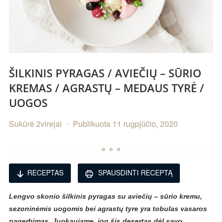
ŠILKINIS PYRAGAS / AVIEČIŲ – SŪRIO
KREMAS / AGRASTŲ – MEDAUS TYRĖ /
UOGOS
Sukūrė
2virejai
Publikuota
11 rugpjūčio, 2020
RECEPTAS
SPAUSDINTI RECEPTĄ
Lengvo skonio šilkinis pyragas su aviečių – sūrio kremu,
sezoninėmis uogomis bei agrastų tyre yra tobulas vasaros
pagerbimas. Juokaujame, jog šis desertas dėl savo