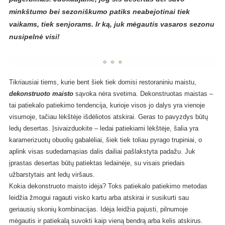
minkštumo bei sezoniškumo patiks neabejotinai tiek
vaikams, tiek senjorams. Ir ką, juk mėgautis vasaros sezonu
nusipelnė visi!
Tikriausiai tiems, kurie bent šiek tiek domisi restoraniniu maistu,
dekonstruoto maisto
sąvoka nėra svetima. Dekonstruotas maistas –
tai patiekalo patiekimo tendencija, kurioje visos jo dalys yra vienoje
visumoje, tačiau lėkštėje išdėliotos atskirai. Geras to pavyzdys būtų
ledų desertas. Įsivaizduokite – ledai patiekiami lėkštėje, šalia yra
karamerizuotų obuolių gabalėliai, šiek tiek toliau pyrago trupiniai, o
aplink visas sudedamąsias dalis dailiai pašlakstyta padažu. Juk
įprastas desertas būtų patiektas ledainėje, su visais priedais
užbarstytais ant ledų viršaus.
Kokia dekonstruoto maisto idėja? Toks patiekalo patiekimo metodas
leidžia žmogui ragauti visko kartu arba atskirai ir susikurti sau
geriausių skonių kombinacijas. Idėja leidžia pajusti, pilnumoje
mėgautis ir patiekalą suvokti kaip vieną bendrą arba kelis atskirus.