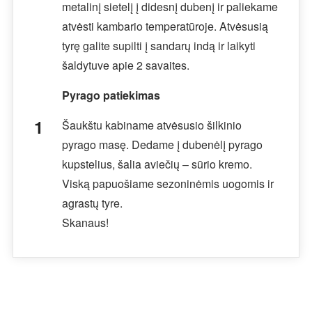
metalinį sietelį į didesnį dubenį ir paliekame
atvėsti kambario temperatūroje. Atvėsusią
tyrę galite supilti į sandarų indą ir laikyti
šaldytuve apie 2 savaites.
Pyrago patiekimas
Šaukštu kabiname atvėsusio šilkinio
pyrago masę. Dedame į dubenėlį pyrago
kupstelius, šalia aviečių – sūrio kremo.
Viską papuošiame sezoninėmis uogomis ir
agrastų tyre.
Skanaus!