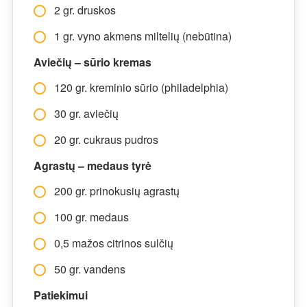
2 gr. druskos
1 gr. vyno akmens miltelių (nebūtina)
Aviečių – sūrio kremas
120 gr. kreminio sūrio (philadelphia)
30 gr. aviečių
20 gr. cukraus pudros
Agrastų – medaus tyrė
200 gr. prinokusių agrastų
100 gr. medaus
0,5 mažos citrinos sulčių
50 gr. vandens
Patiekimui