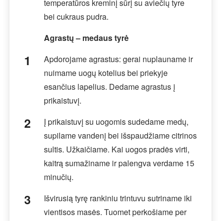
temperatūros kreminį sūrį su aviečių tyre
bei cukraus pudra.
Agrastų – medaus tyrė
Apdorojame agrastus: gerai nuplauname ir
nuimame uogų kotelius bei priekyje
esančius lapelius. Dedame agrastus į
prikaistuvį.
Į prikaistuvį su uogomis sudedame medų,
supilame vandenį bei išspaudžiame citrinos
sultis. Užkaičiame. Kai uogos pradės virti,
kaitrą sumažiname ir palengva verdame 15
minučių.
Išvirusią tyrę rankiniu trintuvu sutriname iki
vientisos masės. Tuomet perkošiame per