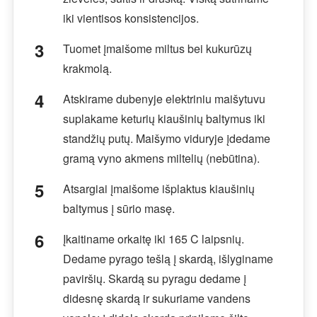
iki vientisos konsistencijos.
Tuomet įmaišome miltus bei kukurūzų
krakmolą.
Atskirame dubenyje elektriniu maišytuvu
suplakame keturių kiaušinių baltymus iki
standžių putų. Maišymo viduryje įdedame
gramą vyno akmens miltelių (nebūtina).
Atsargiai įmaišome išplaktus kiaušinių
baltymus į sūrio masę.
Įkaitiname orkaitę iki 165 C laipsnių.
Dedame pyrago tešlą į skardą, išlyginame
paviršių. Skardą su pyragu dedame į
didesnę skardą ir sukuriame vandens