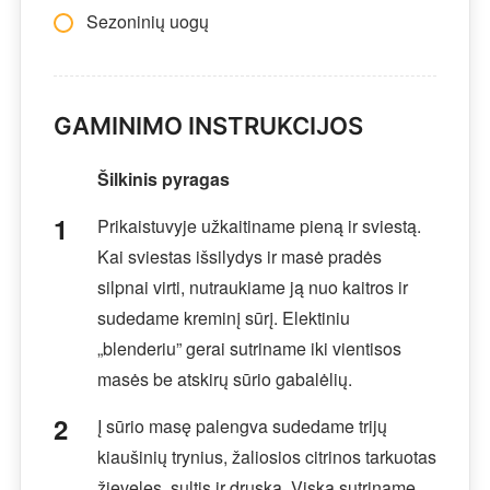
Sezoninių uogų
GAMINIMO INSTRUKCIJOS
Šilkinis pyragas
Prikaistuvyje užkaitiname pieną ir sviestą.
Kai sviestas išsilydys ir masė pradės
silpnai virti, nutraukiame ją nuo kaitros ir
sudedame kreminį sūrį. Elektiniu
„blenderiu” gerai sutriname iki vientisos
masės be atskirų sūrio gabalėlių.
Į sūrio masę palengva sudedame trijų
kiaušinių trynius, žaliosios citrinos tarkuotas
žieveles, sultis ir druską. Viską sutriname