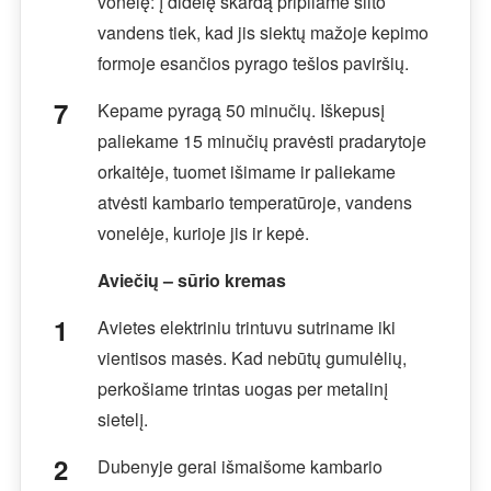
vonelę: į didelę skardą pripilame šilto
vandens tiek, kad jis siektų mažoje kepimo
formoje esančios pyrago tešlos paviršių.
Kepame pyragą 50 minučių. Iškepusį
paliekame 15 minučių pravėsti pradarytoje
orkaitėje, tuomet išimame ir paliekame
atvėsti kambario temperatūroje, vandens
vonelėje, kurioje jis ir kepė.
Aviečių – sūrio kremas
Avietes elektriniu trintuvu sutriname iki
vientisos masės. Kad nebūtų gumulėlių,
perkošiame trintas uogas per metalinį
sietelį.
Dubenyje gerai išmaišome kambario