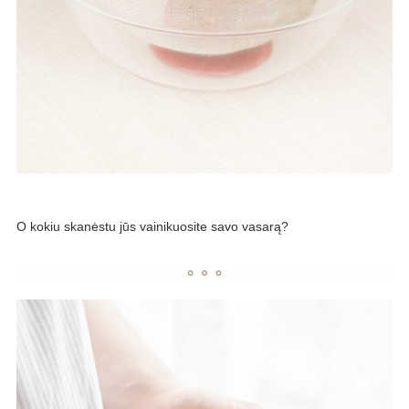
O kokiu skanėstu jūs vainikuosite savo vasarą?