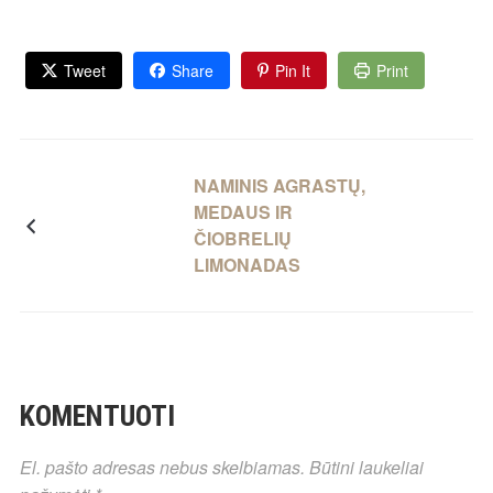
Tweet
Share
Pin It
Print
NAMINIS AGRASTŲ,
MEDAUS IR
ČIOBRELIŲ
LIMONADAS
KOMENTUOTI
El. pašto adresas nebus skelbiamas.
Būtini laukeliai