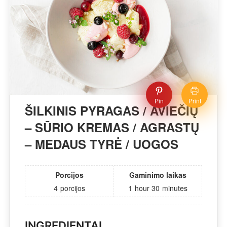
Pin
Print
ŠILKINIS PYRAGAS / AVIEČIŲ
– SŪRIO KREMAS / AGRASTŲ
– MEDAUS TYRĖ / UOGOS
Porcijos
Gaminimo laikas
4
porcijos
1
hour
30
minutes
INGREDIENTAI