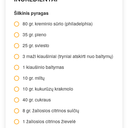
Šilkinis pyragas
80 gr. kreminio sūrio (philadelphia)
35 gr. pieno
25 gr. sviesto
3 maži kiaušiniai (tryniai atskirti nuo baltymų)
1 kiaušinio baltymas
10 gr. miltų
10 gr. kukurūzų krakmolo
40 gr. cukraus
8 gr. žaliosios citrinos sulčių
1 žaliosios citrinos žievelė