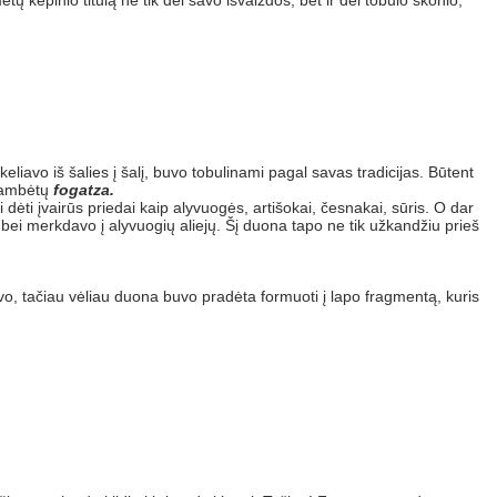
ų kepinio titulą ne tik dėl savo išvaizdos, bet ir dėl tobulo skonio,
o iš šalies į šalį, buvo tobulinami pagal savas tradicijas. Būtent
skambėtų
fogatza.
 dėti įvairūs priedai kaip alyvuogės, artišokai, česnakai, sūris. O dar
bei merkdavo į alyvuogių aliejų. Šį duona tapo ne tik užkandžiu prieš
vo, tačiau vėliau duona buvo pradėta formuoti į lapo fragmentą, kuris