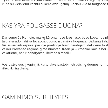
Šį kartą kviečiame jus „nukeliauti“ į Prancūziją, Provanso regioną. Būte
kuris su kiekvienu kąsniu sukelia džiaugsmą. Tačiau kuo ta fougasse 
KAS YRA FOUGASSE DUONA?
Dar senovės Romoje, malkų kūrenamose krosnyse, buvo kepamos plokšči
taip atsirado itališka focaccia duona, ispaniška hoganza, Balkanų ša
Visi išvardinti kepiniai pačioje pradžioje buvo naudojami dėl vieno tiks
vėliau Provanso regione gimė nuostabi tradicija – krosniai įkaitus bei
vakarienę, bet ir bendrystės, šeimos simboliu.
Vos pažvelgus į kepinį, iš karto akys pastebi netradicinę duonos form
išliko iki šių dienų.
GAMINIMO SUBTILYBĖS