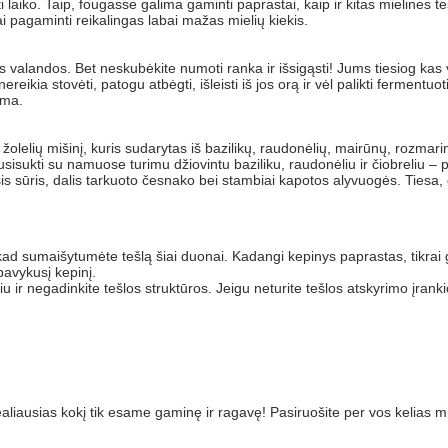
laiko. Taip, fougasse galima gaminti paprastai, kaip ir kitas mielines te
ai pagaminti reikalingas labai mažas mielių kiekis.
os valandos. Bet neskubėkite numoti ranka ir išsigąsti! Jums tiesiog kas 
reikia stovėti, patogu atbėgti, išleisti iš jos orą ir vėl palikti fermentuo
ima.
lių mišinį, kuris sudarytas iš bazilikų, raudonėlių, mairūnų, rozmarinų,
susisukti su namuose turimu džiovintu baziliku, raudonėliu ir čiobreliu 
sis sūris, dalis tarkuoto česnako bei stambiai kapotos alyvuogės. Tiesa,
 kad sumaišytumėte tešlą šiai duonai. Kadangi kepinys paprastas, tikrai 
 pavykusį kepinį.
 ir negadinkite tešlos struktūros. Jeigu neturite tešlos atskyrimo įrank
aliausias kokį tik esame gaminę ir ragavę! Pasiruošite per vos kelias mi