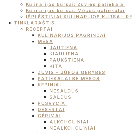
Kulinarijos kursai: Žuvies patiekalai
Kulinarijos kursai: Mėsos patiekalai
IŠPLĖSTINIAI KULINARIJOS KURSAI:
TINKLARAŠTIS
RECEPTAI
KULINARIJOS PAGRINDAI
MĖSA
JAUTIENA
KIAULIENA
PAUKŠTIENA
KITA
ŽUVIS – JŪROS GĖRYBĖS
PATIEKALAI BE MĖSOS
KEPINIAI
NESALDŪS
SALDŪS
PUSRYČIAI
DESERTAI
GĖRIMAI
ALKOHOLINIAI
NEALKOHOLINIAI