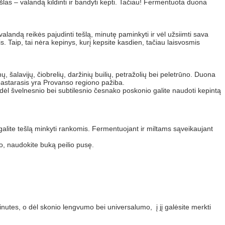
šlas – valandą kildinti ir bandyti kepti. Tačiau! Fermentuota duona
valandą reikės pajudinti tešlą, minutę paminkyti ir vėl užsiimti sava
tis. Taip, tai nėra kepinys, kurį kepsite kasdien, tačiau laisvosmis
 šalavijų, čiobrelių, daržinių builių, petražolių bei peletrūno. Duona
– pastarasis yra Provanso regiono pažiba.
 dėl švelnesnio bei subtilesnio česnako poskonio galite naudoti kepintą
galite tešlą minkyti rankomis. Fermentuojant ir miltams sąveikaujant
io, naudokite buką peilio pusę.
nutes, o dėl skonio lengvumo bei universalumo, į jį galėsite merkti