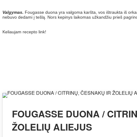
Valgymas.
Fougasse duona yra valgoma karšta, vos ištraukta iš orkaitės
nebuvo dedami į tešlą. Nors kepinys laikomas užkandžiu prieš pagrindi
Keliaujam recepto link!
FOUGASSE DUONA / CITRIN
ŽOLELIŲ ALIEJUS