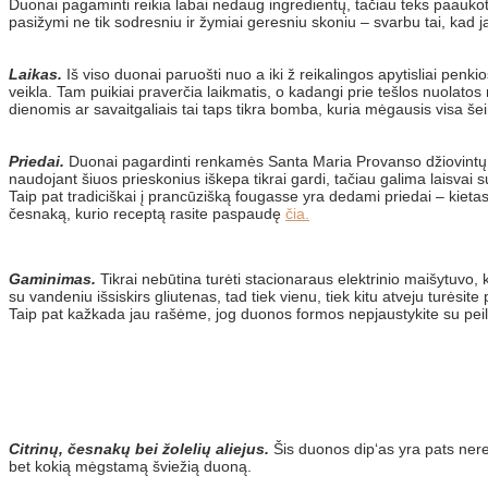
Duonai pagaminti reikia labai nedaug ingredientų, tačiau teks paaukoti 
pasižymi ne tik sodresniu ir žymiai geresniu skoniu – svarbu tai, kad j
Laikas.
Iš viso duonai paruošti nuo a iki ž reikalingos apytisliai penki
veikla. Tam puikiai praverčia laikmatis, o kadangi prie tešlos nuolatos ne
dienomis ar savaitgaliais tai taps tikra bomba, kuria mėgausis visa še
Priedai.
Duonai pagardinti renkamės Santa Maria Provanso džiovintų žole
naudojant šiuos prieskonius iškepa tikrai gardi, tačiau galima laisvai 
Taip pat tradiciškai į prancūzišką fougasse yra dedami priedai – kieta
česnaką, kurio receptą rasite paspaudę
čia.
Gaminimas.
Tikrai nebūtina turėti stacionaraus elektrinio maišytuvo,
su vandeniu išsiskirs gliutenas, tad tiek vienu, tiek kitu atveju turėsite
Taip pat kažkada jau rašėme, jog duonos formos nepjaustykite su peiliu
Citrinų, česnakų bei žolelių aliejus.
Šis duonos dip‘as yra pats nere
bet kokią mėgstamą šviežią duoną.