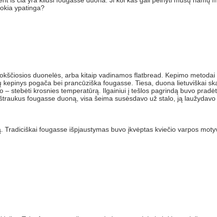
nt iš čia yra kilusi fougasse duona. Ji kol kas gali pelnyti mūsų namų met
tokia ypatinga?
osios duonelės, arba kitaip vadinamos flatbread. Kepimo metodai keliav
lių kepinys pogača bei prancūziška fougasse. Tiesa, duona lietuviškai 
lo – stebėti krosnies temperatūrą. Ilgainiui į tešlos pagrindą buvo pradėti
 ištraukus fougasse duoną, visa šeima susėsdavo už stalo, ją laužydavo 
ą. Tradiciškai fougasse išpjaustymas buvo įkvėptas kviečio varpos moty