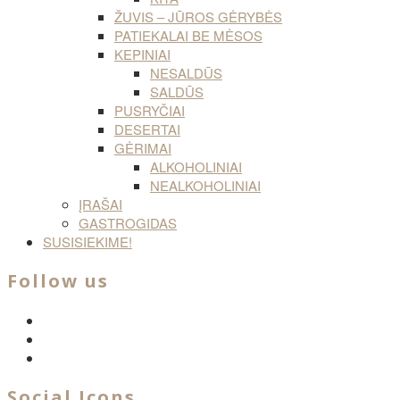
ŽUVIS – JŪROS GĖRYBĖS
PATIEKALAI BE MĖSOS
KEPINIAI
NESALDŪS
SALDŪS
PUSRYČIAI
DESERTAI
GĖRIMAI
ALKOHOLINIAI
NEALKOHOLINIAI
ĮRAŠAI
GASTROGIDAS
SUSISIEKIME!
Follow us
facebook
twitter
instagram
Social Icons