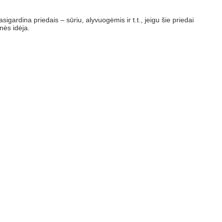
gardina priedais – sūriu, alyvuogėmis ir t.t., jeigu šie priedai
nės idėja.