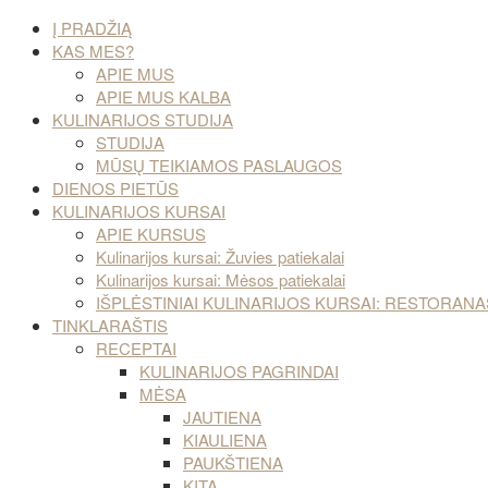
Į PRADŽIĄ
KAS MES?
APIE MUS
APIE MUS KALBA
KULINARIJOS STUDIJA
STUDIJA
MŪSŲ TEIKIAMOS PASLAUGOS
DIENOS PIETŪS
KULINARIJOS KURSAI
APIE KURSUS
Kulinarijos kursai: Žuvies patiekalai
Kulinarijos kursai: Mėsos patiekalai
IŠPLĖSTINIAI KULINARIJOS KURSAI: RESTORA
TINKLARAŠTIS
RECEPTAI
KULINARIJOS PAGRINDAI
MĖSA
JAUTIENA
KIAULIENA
PAUKŠTIENA
KITA