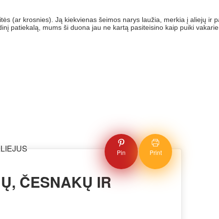
 (ar krosnies). Ją kiekvienas šeimos narys laužia, merkia į aliejų ir pasi
nį patiekalą, mums ši duona jau ne kartą pasiteisino kaip puiki vakarie
Pin
Print
Ų, ČESNAKŲ IR