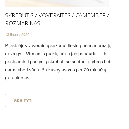
SKREBUTIS / VOVERAITĖS / CAMEMBER /
ROZMARINAS
13 liepos, 2020
Prasidėjus voveraičių sezonui tiesiog neįmanoma jų
nevalgyti! Vienas iš puikių būdų jas panaudoti – tai
pasigaminti pusryčių skrebutį su šonine, grybais bei
camembert sūriu. Puikus rytas vos per 20 minučių
garantuotas!
SKAITYTI