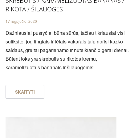
SKREBUTIS / KARAMELIZUOTAS BANANAS /
RIKOTA / ŠILAUOGĖS
17 rugpjūčio, 2020
Dažniausiai pusryčiai būna sūrūs, tačiau tikriausiai visi
sutiksite, jog tingiais ir lėtais vakarais taip norisi kažko
saldaus, greitai pagaminamo ir nuteikiančio gerai dienai.
Būtent toks yra skrebutis su rikotos kremu,
karamelizuotais bananais ir šilauogėmis!
SKAITYTI