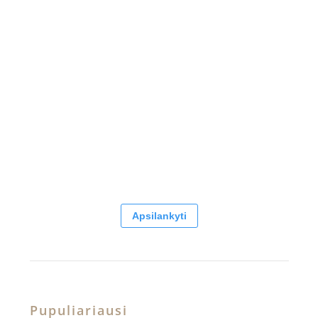
Apsilankyti
Pupuliariausi