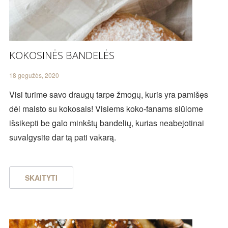
KOKOSINĖS BANDELĖS
18 gegužės, 2020
Visi turime savo draugų tarpe žmogų, kuris yra pamišęs
dėl maisto su kokosais! Visiems koko-fanams siūlome
išsikepti be galo minkštų bandelių, kurias neabejotinai
suvalgysite dar tą pati vakarą.
SKAITYTI