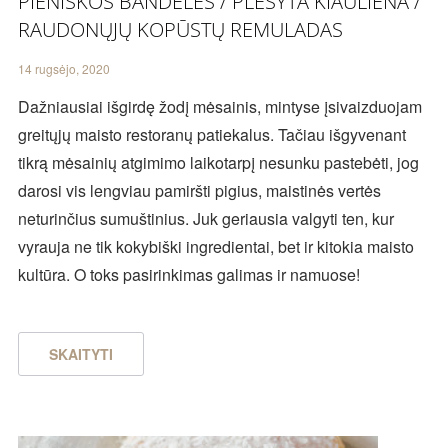
PIENIŠKOS BANDELĖS / PLĖŠYTA KIAULIENA /
RAUDONŲJŲ KOPŪSTŲ REMULADAS
14 rugsėjo, 2020
Dažniausiai išgirdę žodį mėsainis, mintyse įsivaizduojam
greitųjų maisto restoranų patiekalus. Tačiau išgyvenant
tikrą mėsainių atgimimo laikotarpį nesunku pastebėti, jog
darosi vis lengviau pamiršti pigius, maistinės vertės
neturinčius sumuštinius. Juk geriausia valgyti ten, kur
vyrauja ne tik kokybiški ingredientai, bet ir kitokia maisto
kultūra. O toks pasirinkimas galimas ir namuose!
SKAITYTI