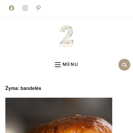
facebook
instagram
pinterest
MENU
Žyma:
bandelės