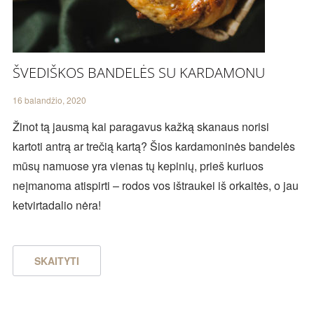
ŠVEDIŠKOS BANDELĖS SU KARDAMONU
16 balandžio, 2020
Žinot tą jausmą kai paragavus kažką skanaus norisi
kartoti antrą ar trečią kartą? Šios kardamoninės bandelės
mūsų namuose yra vienas tų kepinių, prieš kuriuos
neįmanoma atispirti – rodos vos ištraukei iš orkaitės, o jau
ketvirtadalio nėra!
SKAITYTI