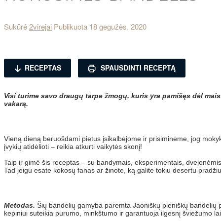
Sukūrė
2virejai
Publikuota
18 gegužės, 2020
RECEPTAS
SPAUSDINTI RECEPTĄ
Visi turime savo draugų tarpe žmogų, kuris yra pamišęs dėl mais
vakarą.
Vieną dieną beruošdami pietus įsikalbėjome ir prisiminėme, jog mokykl
įvykių atidėlioti – reikia atkurti vaikytės skonį!
Taip ir gimė šis receptas – su bandymais, eksperimentais, dvejonėmis
Tad jeigu esate kokosų fanas ar žinote, ką galite tokiu desertu pradžiug
Metodas.
Šių bandelių gamyba paremta Jaoniškų pieniškų bandelių p
kepiniui suteikia purumo, minkštumo ir garantuoja ilgesnį šviežumo la