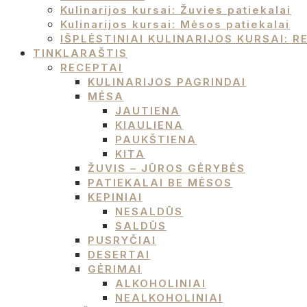
Kulinarijos kursai: Žuvies patiekalai
Kulinarijos kursai: Mėsos patiekalai
IŠPLĖSTINIAI KULINARIJOS KURSAI:
TINKLARAŠTIS
RECEPTAI
KULINARIJOS PAGRINDAI
MĖSA
JAUTIENA
KIAULIENA
PAUKŠTIENA
KITA
ŽUVIS – JŪROS GĖRYBĖS
PATIEKALAI BE MĖSOS
KEPINIAI
NESALDŪS
SALDŪS
PUSRYČIAI
DESERTAI
GĖRIMAI
ALKOHOLINIAI
NEALKOHOLINIAI