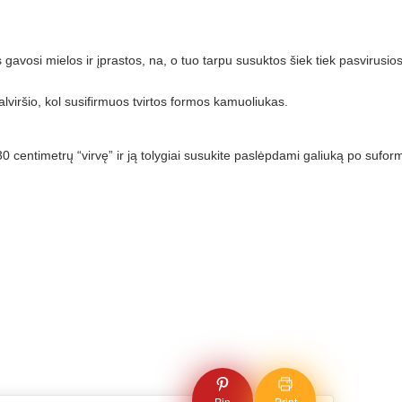
gavosi mielos ir įprastos, na, o tuo tarpu susuktos šiek tiek pasvirusios
lviršio, kol susifirmuos tvirtos formos kamuoliukas.
30 centimetrų “virvę” ir ją tolygiai susukite paslėpdami galiuką po sufo
Pin
Print