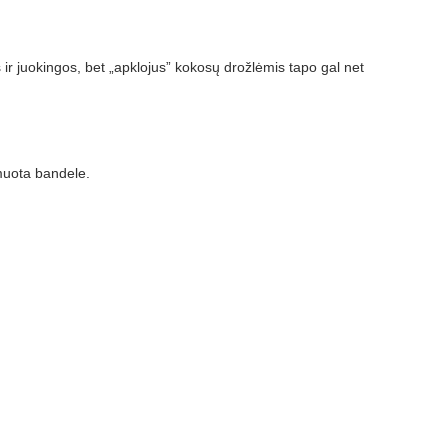
 ir juokingos, bet „apklojus” kokosų drožlėmis tapo gal net
rmuota bandele.