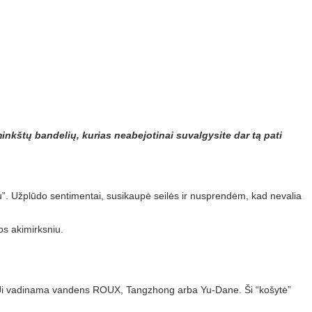
nkštų bandelių, kurias neabejotinai suvalgysite dar tą pati
lu”. Užplūdo sentimentai, susikaupė seilės ir nusprendėm, kad nevalia
os akimirksniu.
ė. Ji vadinama vandens ROUX, Tangzhong arba Yu-Dane. Ši “košytė”