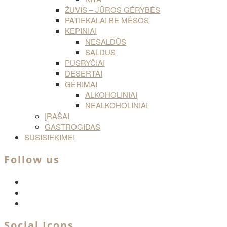
ŽUVIS – JŪROS GĖRYBĖS
PATIEKALAI BE MĖSOS
KEPINIAI
NESALDŪS
SALDŪS
PUSRYČIAI
DESERTAI
GĖRIMAI
ALKOHOLINIAI
NEALKOHOLINIAI
ĮRAŠAI
GASTROGIDAS
SUSISIEKIME!
Follow us
facebook
twitter
instagram
Social Icons