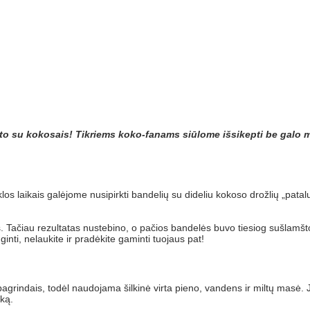
to su kokosais! Tikriems koko-fanams siūlome išsikepti be galo mi
os laikais galėjome nusipirkti bandelių su dideliu kokoso drožlių „pata
. Tačiau rezultatas nustebino, o pačios bandelės buvo tiesiog sušlamšt
inti, nelaukite ir pradėkite gaminti tuojaus pat!
agrindais, todėl naudojama šilkinė virta pieno, vandens ir miltų mas
iką.