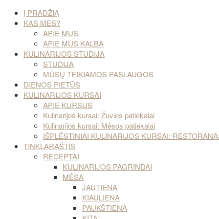
Į PRADŽIĄ
KAS MES?
APIE MUS
APIE MUS KALBA
KULINARIJOS STUDIJA
STUDIJA
MŪSŲ TEIKIAMOS PASLAUGOS
DIENOS PIETŪS
KULINARIJOS KURSAI
APIE KURSUS
Kulinarijos kursai: Žuvies patiekalai
Kulinarijos kursai: Mėsos patiekalai
IŠPLĖSTINIAI KULINARIJOS KURSAI: RESTORA
TINKLARAŠTIS
RECEPTAI
KULINARIJOS PAGRINDAI
MĖSA
JAUTIENA
KIAULIENA
PAUKŠTIENA
KITA