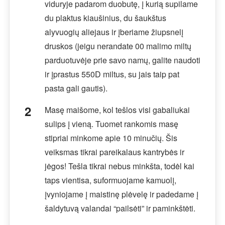
viduryje padarom duobutę, į kurią supilame
du plaktus kiaušinius, du šaukštus
alyvuogių aliejaus ir įberiame žiupsnelį
druskos (jeigu nerandate 00 malimo miltų
parduotuvėje prie savo namų, galite naudoti
ir įprastus 550D miltus, su jais taip pat
pasta gali gautis).
Masę maišome, kol tešlos visi gabaliukai
sulips į vieną. Tuomet rankomis masę
stipriai minkome apie 10 minučių. Šis
veiksmas tikrai pareikalaus kantrybės ir
jėgos! Tešla tikrai nebus minkšta, todėl kai
taps vientisa, suformuojame kamuolį,
įvyniojame į maistinę plėvelę ir padedame į
šaldytuvą valandai “pailsėti” ir paminkštėti.