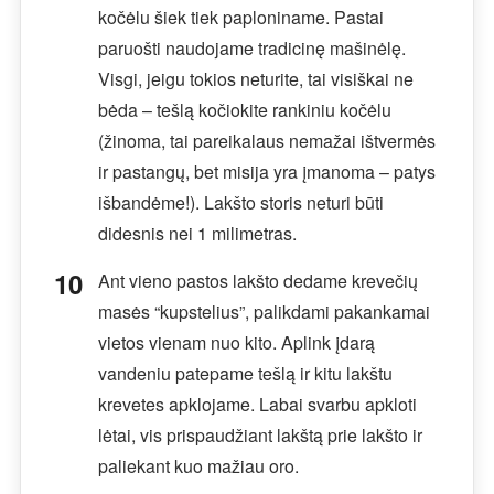
kočėlu šiek tiek paploniname. Pastai
paruošti naudojame tradicinę mašinėlę.
Visgi, jeigu tokios neturite, tai visiškai ne
bėda – tešlą kočiokite rankiniu kočėlu
(žinoma, tai pareikalaus nemažai ištvermės
ir pastangų, bet misija yra įmanoma – patys
išbandėme!). Lakšto storis neturi būti
didesnis nei 1 milimetras.
Ant vieno pastos lakšto dedame krevečių
masės “kupstelius”, palikdami pakankamai
vietos vienam nuo kito. Aplink įdarą
vandeniu patepame tešlą ir kitu lakštu
krevetes apklojame. Labai svarbu apkloti
lėtai, vis prispaudžiant lakštą prie lakšto ir
paliekant kuo mažiau oro.