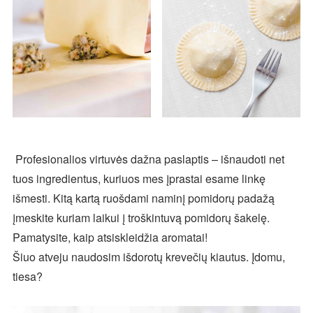
Profesionalios virtuvės dažna paslaptis – išnaudoti net
tuos ingredientus, kuriuos mes įprastai esame linkę
išmesti. Kitą kartą ruošdami naminį pomidorų padažą
įmeskite kuriam laikui į troškintuvą pomidorų šakelę.
Pamatysite, kaip atsiskleidžia aromatai!
Šiuo atveju naudosim išdorotų krevečių kiautus. Įdomu,
tiesa?