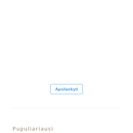
Apsilankyti
Pupuliariausi