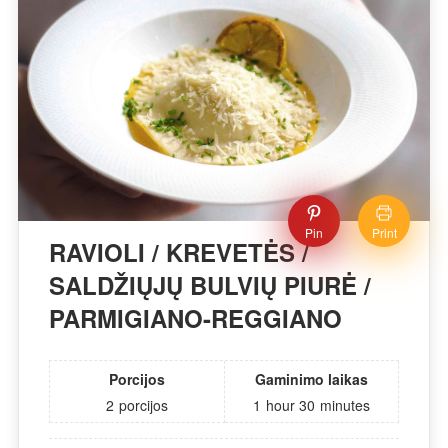
Pin
Print
RAVIOLI / KREVETĖS /
SALDŽIŲJŲ BULVIŲ PIURĖ /
PARMIGIANO-REGGIANO
Porcijos
Gaminimo laikas
2
porcijos
1
hour
30
minutes