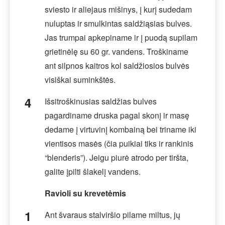
sviesto ir aliejaus mišinys, į kurį sudedam
nuluptas ir smulkintas saldžiąsias bulves.
Jas trumpai apkepiname ir į puodą supilam
grietinėlę su 60 gr. vandens. Troškiname
ant silpnos kaitros kol saldžiosios bulvės
visiškai suminkštės.
Išsitroškinusias saldžias bulves
pagardiname druska pagal skonį ir masę
dedame į virtuvinį kombainą bei triname iki
vientisos masės (čia puikiai tiks ir rankinis
“blenderis”). Jeigu piurė atrodo per tiršta,
galite įpilti šlakelį vandens.
Ravioli su krevetėmis
Ant švaraus stalviršio pilame miltus, jų