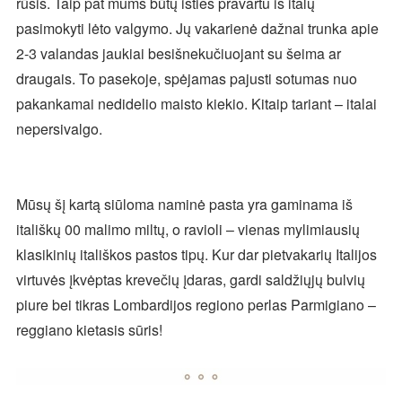
rūšis. Taip pat mums būtų išties pravartu iš italų
pasimokyti lėto valgymo. Jų vakarienė dažnai trunka apie
2-3 valandas jaukiai besišnekučiuojant su šeima ar
draugais. To pasekoje, spėjamas pajusti sotumas nuo
pakankamai nedidelio maisto kiekio. Kitaip tariant – italai
nepersivalgo.
Mūsų šį kartą siūloma naminė pasta yra gaminama iš
itališkų 00 malimo miltų, o ravioli – vienas mylimiausių
klasikinių itališkos pastos tipų. Kur dar pietvakarių Italijos
virtuvės įkvėptas krevečių įdaras, gardi saldžiųjų bulvių
piure bei tikras Lombardijos regiono perlas Parmigiano –
reggiano kietasis sūris!