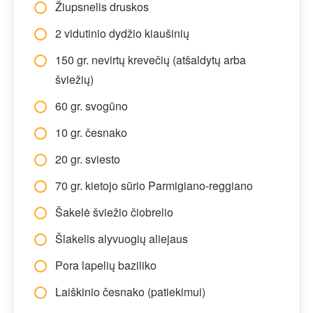
Žiupsnelis druskos
2 vidutinio dydžio kiaušinių
150 gr. nevirtų krevečių (atšaldytų arba
šviežių)
60 gr. svogūno
10 gr. česnako
20 gr. sviesto
70 gr. kietojo sūrio Parmigiano-reggiano
Šakelė šviežio čiobrelio
Šlakelis alyvuogių aliejaus
Pora lapelių baziliko
Laiškinio česnako (patiekimui)