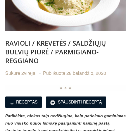
RAVIOLI / KREVETĖS / SALDŽIŲJŲ
BULVIŲ PIURĖ / PARMIGIANO-
REGGIANO
Sukūrė
2virejai
Publikuota
28 balandžio, 2020
RECEPTAS
SPAUSDINTI RECEPTĄ
Patikėkite, niekas taip nedžiugina, kaip patiekalo gaminimas
nuo visiško nulio! Išmokę pasigaminti naminę pastą
ilgainiui įgusite ir net nesidairysite į ją apsipirkinėdami