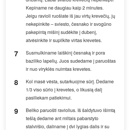
Kepiname ne daugiau kaip 2 minutes.
Jeigu ravioli ruošiate iš jau virtų krevečių, jų
nekepinkite – sviesto, česnako ir svogūno
pakepintą mišinį sudėkite į dubenį,
atvėsinkite ir supilkite virtas krevetes.
Susmulkiname laiškinį česnaką ir pora
baziliko lapelių. Juos sudedame į paruoštas
ir nuo viryklės nuimtas krevetes.
Kol masė vėsta, sutarkuojme sūrį. Dedame
1/3 viso sūrio į krevetes, o likusią dalį
pasiliekam patiekimui.
Beliko paruošti raviolius. Iš šaldytuvo išimtą
tešlą dedame ant miltais pabarstyto
stalviršio, daliname į dvi lygias dalis ir su