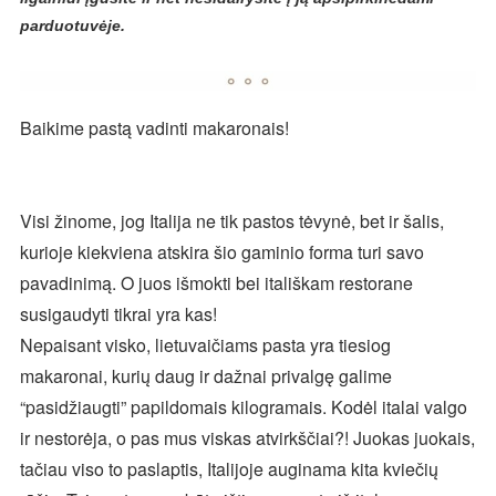
parduotuvėje.
Baikime pastą vadinti makaronais!
Visi žinome, jog Italija ne tik pastos tėvynė, bet ir šalis,
kurioje kiekviena atskira šio gaminio forma turi savo
pavadinimą. O juos išmokti bei itališkam restorane
susigaudyti tikrai yra kas!
Nepaisant visko, lietuvaičiams pasta yra tiesiog
makaronai, kurių daug ir dažnai privalgę galime
“pasidžiaugti” papildomais kilogramais. Kodėl italai valgo
ir nestorėja, o pas mus viskas atvirkščiai?! Juokas juokais,
tačiau viso to paslaptis, Italijoje auginama kita kviečių