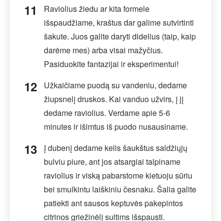
Raviolius žiedu ar kita formele
išspaudžiame, kraštus dar galime sutvirtinti
šakute. Juos galite daryti didelius (taip, kaip
darėme mes) arba visai mažyčius.
Pasiduokite fantazijai ir eksperimentui!
Užkaičiame puodą su vandeniu, dedame
žiupsnelį druskos. Kai vanduo užvirs, į jį
dedame raviolius. Verdame apie 5-6
minutes ir išimtus iš puodo nusausiname.
Į dubenį dedame kelis šaukštus saldžiųjų
bulviu piure, ant jos atsargiai talpiname
raviolius ir viską pabarstome kietuoju sūriu
bei smulkintu laiškiniu česnaku. Šalia galite
patiekti ant sausos keptuvės pakepintos
citrinos griežinėlį sultims išspausti.