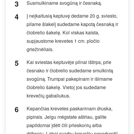
Susmulkiname svogūną ir česnaką.
Į neįkaitusią keptuvę dedame 20 g. sviesto,
pilame šlakelį sudedame kapotą česnaką ir
čiobrelio šakelę. Kol viskas kaista,
supjaustome krevetes 1 cm. pločio
griežinėliais.
Kai sviestas keptuvėje pilnai ištirps, prie
česnako ir čiobrelio sudedame smulkintą
svogūną. Trumpai pakepinam ir išimame
čiobrelio šakelę. Vietoj jos sudedame
krevečių gabaliukus.
Kepančias krevetes paskaninam druska,
pipirais. Jeigu mėgstate aštriau, galite
papildomai įdėti čili prieskonių arba
dribsnių. Labai svarbu krevečių neperkepti!