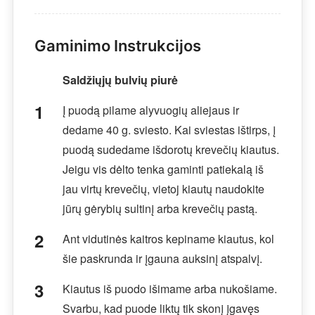
Gaminimo Instrukcijos
Saldžiųjų bulvių piurė
Į puodą pilame alyvuogių aliejaus ir
dedame 40 g. sviesto. Kai sviestas ištirps, į
puodą sudedame išdorotų krevečių kiautus.
Jeigu vis dėlto tenka gaminti patiekalą iš
jau virtų krevečių, vietoj kiautų naudokite
jūrų gėrybių sultinį arba krevečių pastą.
Ant vidutinės kaitros kepiname kiautus, kol
šie paskrunda ir įgauna auksinį atspalvį.
Kiautus iš puodo išimame arba nukošiame.
Svarbu, kad puode liktų tik skonį įgavęs