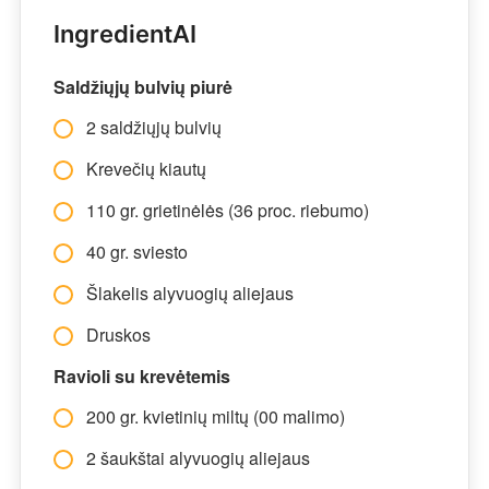
IngredientAI
Saldžiųjų bulvių piurė
2 saldžiųjų bulvių
Krevečių kiautų
110 gr. grietinėlės (36 proc. riebumo)
40 gr. sviesto
Šlakelis alyvuogių aliejaus
Druskos
Ravioli su krevėtemis
200 gr. kvietinių miltų (00 malimo)
2 šaukštai alyvuogių aliejaus