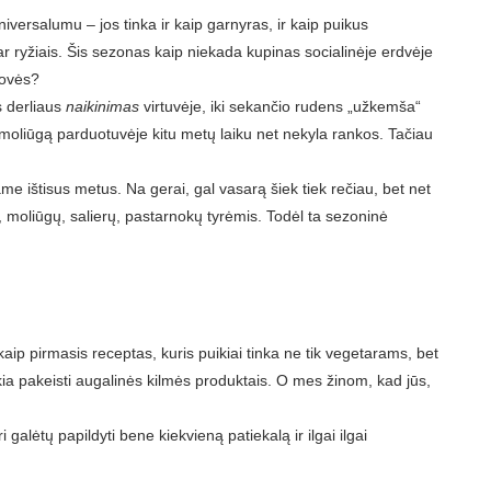
versalumu – jos tinka ir kaip garnyras, ir kaip puikus
ar ryžiais. Šis sezonas kaip niekada kupinas socialinėje erdvėje
žovės?
s derliaus
naikinimas
virtuvėje, iki sekančio rudens „užkemša“
į moliūgą parduotuvėje kitu metų laiku net nekyla rankos. Tačiau
e ištisus metus. Na gerai, gal vasarą šiek tiek rečiau, bet net
, moliūgų, salierų, pastarnokų tyrėmis. Todėl ta sezoninė
ą kaip pirmasis receptas, kuris puikiai tinka ne tik vegetarams, bet
kia pakeisti augalinės kilmės produktais. O mes žinom, kad jūs,
galėtų papildyti bene kiekvieną patiekalą ir ilgai ilgai