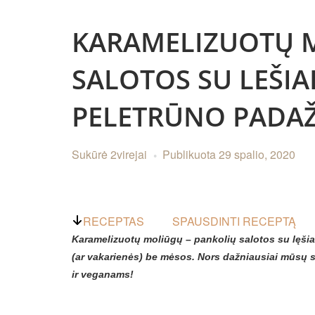
KARAMELIZUOTŲ 
SALOTOS SU LEŠIAI
PELETRŪNO PADA
Sukūrė
2virejai
Publikuota
29 spalio, 2020
RECEPTAS
SPAUSDINTI RECEPTĄ
Karamelizuotų moliūgų – pankolių salotos su lęšia
(ar vakarienės) be mėsos. Nors dažniausiai mūsų siū
ir veganams!