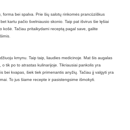
, forma bei spalva. Prie šių salotų rinkomės prancūziškus
 bet kartu pačio švelniausio skonio. Taip pat išvirus šie lęšiai
aro košė. Tačiau pritaikydami receptą pagal save, galite
šimis.
džiuoju kmynu. Taip taip, liaudies medicinoje. Mat šis augalas
 tik po to atrastas kulinarijoje. Tikriausiai pankolis yra
bei kvapas, šiek tiek primenantis anyžių. Tačiau jį valgyti yra
kamai. To jus šiame recepte ir pasistengsime išmokyti.