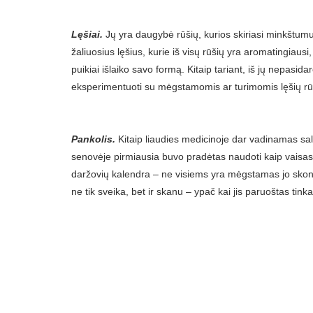
Lęšiai.
Jų yra daugybė rūšių, kurios skiriasi minkštumu
žaliuosius lęšius, kurie iš visų rūšių yra aromatingiausi,
puikiai išlaiko savo formą. Kitaip tariant, iš jų nepasid
eksperimentuoti su mėgstamomis ar turimomis lęšių rū
Pankolis.
Kitaip liaudies medicinoje dar vadinamas sal
senovėje pirmiausia buvo pradėtas naudoti kaip vaisas, o
daržovių kalendra – ne visiems yra mėgstamas jo skonis 
ne tik sveika, bet ir skanu – ypač kai jis paruoštas tin