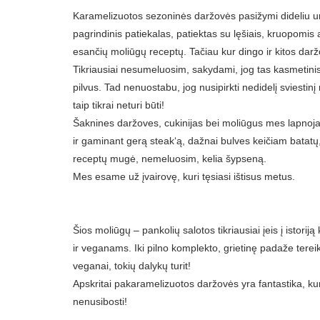
Karamelizuotos sezoninės daržovės pasižymi dideliu uni
pagrindinis patiekalas, patiektas su lęšiais, kruopomis 
esančių moliūgų receptų. Tačiau kur dingo ir kitos dar
Tikriausiai nesumeluosim, sakydami, jog tas kasmetini
pilvus. Tad nenuostabu, jog nusipirkti nedidelį sviestin
taip tikrai neturi būti!
Šaknines daržoves, cukinijas bei moliūgus mes lapnojam
ir gaminant gerą steak‘ą, dažnai bulves keičiam batatų
receptų mugė, nemeluosim, kelia šypseną.
Mes esame už įvairovę, kuri tęsiasi ištisus metus.
Šios moliūgų – pankolių salotos tikriausiai įeis į istorij
ir veganams. Iki pilno komplekto, grietinę padaže terei
veganai, tokių dalykų turit!
Apskritai pakaramelizuotos daržovės yra fantastika, kuri 
nenusibosti!