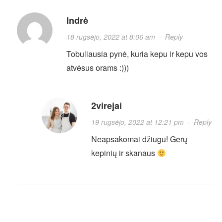
Indrė
18 rugsėjo, 2022 at 8:06 am
·
Reply
Tobuliausia pynė, kuria kepu ir kepu vos
atvėsus orams :)))
2virejai
19 rugsėjo, 2022 at 12:21 pm
·
Reply
Neapsakomai džiugu! Gerų
kepinių ir skanaus