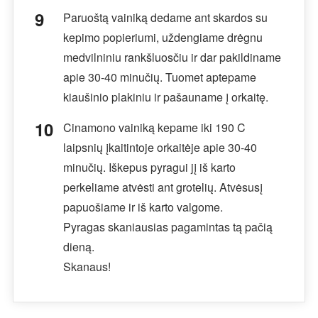
Paruoštą vainiką dedame ant skardos su
kepimo popieriumi, uždengiame drėgnu
medvilniniu rankšluosčiu ir dar pakildiname
apie 30-40 minučių. Tuomet aptepame
kiaušinio plakiniu ir pašauname į orkaitę.
Cinamono vainiką kepame iki 190 C
laipsnių įkaitintoje orkaitėje apie 30-40
minučių. Iškepus pyragui jį iš karto
perkeliame atvėsti ant grotelių. Atvėsusį
papuošiame ir iš karto valgome.
Pyragas skaniausias pagamintas tą pačią
dieną.
Skanaus!