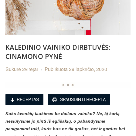
KALĖDINIO VAINIKO DIRBTUVĖS:
CINAMONO PYNĖ
Sukūrė
2virejai
Publikuota
29 lapkričio, 2020
RECEPTAS
SPAUSDINTI RECEPTĄ
Koks švenčių laukimas be dailaus vainiko? Ne, šį kartą
nesiūlysime jo pinti iš eglišakių, o pabandysime
pasigaminti tokį, kuris bus ne tik gražus, bet ir gardus bei