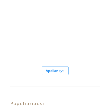
Apsilankyti
Pupuliariausi