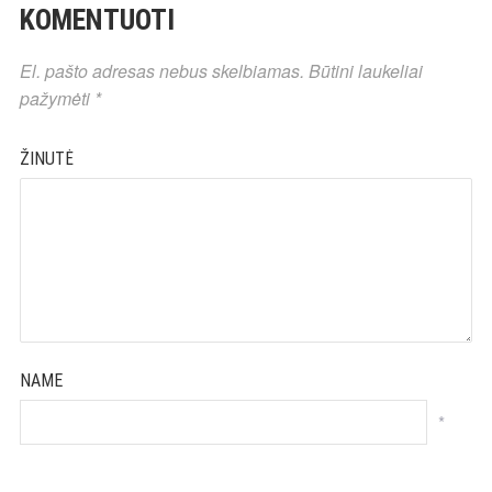
KOMENTUOTI
El. pašto adresas nebus skelbiamas.
Būtini laukeliai
pažymėti
*
ŽINUTĖ
NAME
*