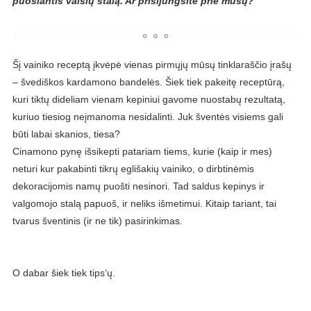
puošiantis vaišių stalą. Ar prisijungsite prie mūsų?
Šį vainiko receptą įkvėpė vienas pirmųjų mūsų tinklaraščio įrašų
– švediškos kardamono bandelės. Šiek tiek pakeitę receptūrą,
kuri tiktų dideliam vienam kepiniui gavome nuostabų rezultatą,
kuriuo tiesiog neįmanoma nesidalinti. Juk šventės visiems gali
būti labai skanios, tiesa?
Cinamono pynę išsikepti patariam tiems, kurie (kaip ir mes)
neturi kur pakabinti tikrų eglišakių vainiko, o dirbtinėmis
dekoracijomis namų puošti nesinori. Tad saldus kepinys ir
valgomojo stalą papuoš, ir neliks išmetimui. Kitaip tariant, tai
tvarus šventinis (ir ne tik) pasirinkimas.
O dabar šiek tiek tips‘ų.