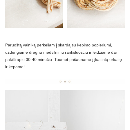
Paruoštą vainiką perkeliam į skardą su kepimo popieriumi,
uždengiame drėgnu medvilniniu rankšluosčiu ir leidžiame dar
pakilti apie 30-40 minučių. Tuomet pašauname į įkaitintą orkaitę
ir kepame!