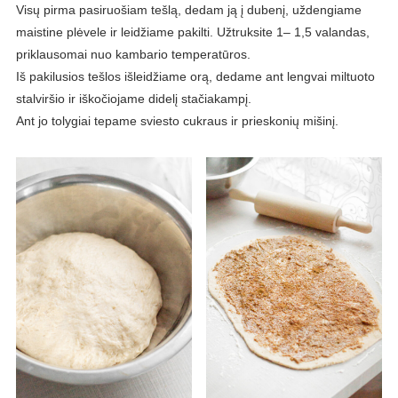
Visų pirma pasiruošiam tešlą, dedam ją į dubenį, uždengiame
maistine plėvele ir leidžiame pakilti. Užtruksite 1– 1,5 valandas,
priklausomai nuo kambario temperatūros.
Iš pakilusios tešlos išleidžiame orą, dedame ant lengvai miltuoto
stalviršio ir iškočiojame didelį stačiakampį.
Ant jo tolygiai tepame sviesto cukraus ir prieskonių mišinį.