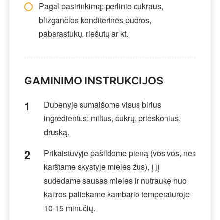
Pagal pasirinkimą: perlinio cukraus,
blizgančios konditerinės pudros,
pabarastukų, riešutų ar kt.
GAMINIMO INSTRUKCIJOS
Dubenyje sumaišome visus birius
ingredientus: miltus, cukrų, prieskonius,
druską.
Prikaistuvyje pašildome pieną (vos vos, nes
karštame skystyje mielės žus), į jį
sudedame sausas mieles ir nutraukę nuo
kaitros paliekame kambario temperatūroje
10-15 minučių.