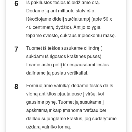
Iš pakilusios tešlos išleidžiame orą.
Dedame ją ant miltuoto stalviršio,
iškočiojame didelį stačiakampį (apie 50 x
40 centimetrų dydžio). Ant jo tolygiai
tepame sviesto, cukraus ir pieskonių masę.
Tuomet iš tešlos susukame cilindrą (
sukdami iš ilgosios kraštinės pusės).
Imame aštrų peilį ir nespausdami tešlos
daliname ją pusiau vertikaliai.
Formuojame vainiką: dedame tešlos dalis
vieną ant kitos pjauta puse į viršų, kol
gausime pynę. Tuomet ją susukame į
apskritimą ir kaip įmanoma tvirčiau bei
dailiau sujungiame kraštus, jog sudarytume
uždarą vainiko formą.