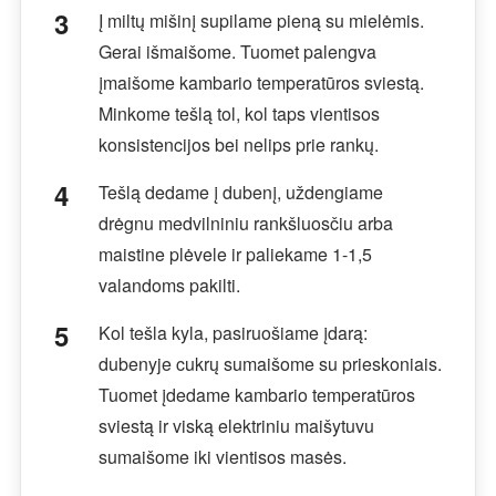
Į miltų mišinį supilame pieną su mielėmis.
Gerai išmaišome. Tuomet palengva
įmaišome kambario temperatūros sviestą.
Minkome tešlą tol, kol taps vientisos
konsistencijos bei nelips prie rankų.
Tešlą dedame į dubenį, uždengiame
drėgnu medvilniniu rankšluosčiu arba
maistine plėvele ir paliekame 1-1,5
valandoms pakilti.
Kol tešla kyla, pasiruošiame įdarą:
dubenyje cukrų sumaišome su prieskoniais.
Tuomet įdedame kambario temperatūros
sviestą ir viską elektriniu maišytuvu
sumaišome iki vientisos masės.