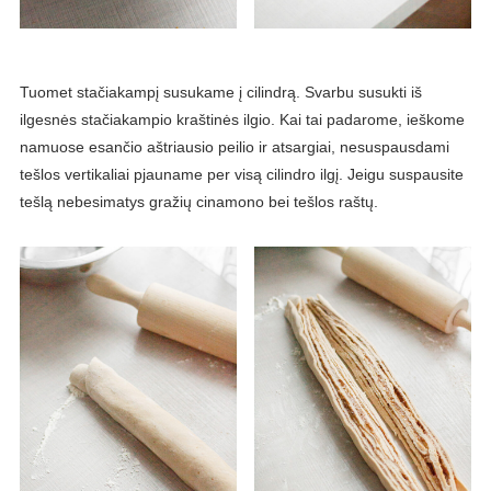
Tuomet stačiakampį susukame į cilindrą. Svarbu susukti iš
ilgesnės stačiakampio kraštinės ilgio. Kai tai padarome, ieškome
namuose esančio aštriausio peilio ir atsargiai, nesuspausdami
tešlos vertikaliai pjauname per visą cilindro ilgį. Jeigu suspausite
tešlą nebesimatys gražių cinamono bei tešlos raštų.