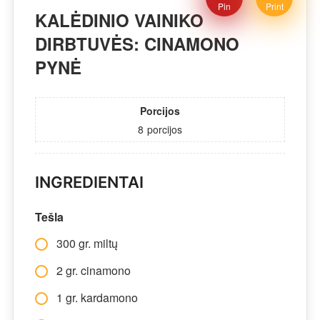
Pin
Print
KALĖDINIO VAINIKO
DIRBTUVĖS: CINAMONO
PYNĖ
Porcijos
8
porcijos
INGREDIENTAI
Tešla
300 gr. miltų
2 gr. cinamono
1 gr. kardamono