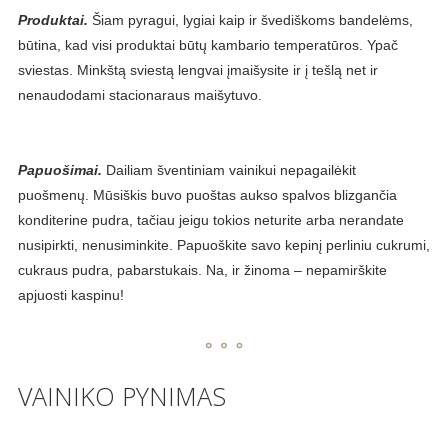
Produktai.
Šiam pyragui, lygiai kaip ir švediškoms bandelėms,
būtina, kad visi produktai būtų kambario temperatūros. Ypač
sviestas. Minkštą sviestą lengvai įmaišysite ir į tešlą net ir
nenaudodami stacionaraus maišytuvo.
Papuošimai.
Dailiam šventiniam vainikui nepagailėkit
puošmenų. Mūsiškis buvo puoštas aukso spalvos blizgančia
konditerine pudra, tačiau jeigu tokios neturite arba nerandate
nusipirkti, nenusiminkite. Papuoškite savo kepinį perliniu cukrumi,
cukraus pudra, pabarstukais. Na, ir žinoma – nepamirškite
apjuosti kaspinu!
VAINIKO PYNIMAS