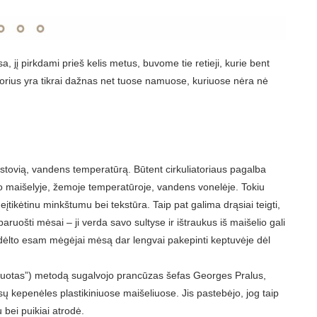
a, jį pirkdami prieš kelis metus, buvome tie retieji, kurie bent
torius yra tikrai dažnas net tuose namuose, kuriuose nėra nė
pastovią, vandens temperatūrą. Būtent cirkuliatoriaus pagalba
 maišelyje, žemoje temperatūroje, vandens vonelėje. Tokiu
tikėtinu minkštumu bei tekstūra. Taip pat galima drąsiai teigti,
ruošti mėsai – ji verda savo sultyse ir ištraukus iš maišelio gali
is dėlto esam mėgėjai mėsą dar lengvai pakepinti keptuvėje dėl
muotas”) metodą sugalvojo prancūzas šefas Georges Pralus,
 kepenėles plastikiniuose maišeliuose. Jis pastebėjo, jog taip
 bei puikiai atrodė.