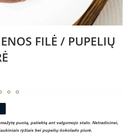
ENOS FILĖ / PUPELIŲ
RĖ
 mažytę puotą, patiektą ant valgomojo stalo. Netradicinei,
 laukiniais ryžiais bei pupelių-šokolado piurė.