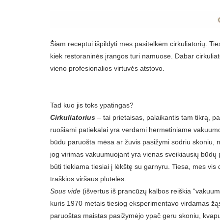
Šiam receptui išpildyti mes pasitelkėm cirkuliatorių. Ties
kiek restoraninės įrangos turi namuose. Dabar cirkulia
vieno profesionalios virtuvės atstovo.
Tad kuo jis toks ypatingas?
Cirkuliatorius
– tai prietaisas, palaikantis tam tikrą, 
ruošiami patiekalai yra verdami hermetiniame vakuumo
būdu paruošta mėsa ar žuvis pasižymi sodriu skoniu, neį
jog virimas vakuumuojant yra vienas sveikiausių būdų pa
būti tiekiama tiesiai į lėkštę su garnyru. Tiesa, mes v
traškios viršaus plutelės.
Sous vide
(išvertus iš prancūzų kalbos reiškia “vakuu
kuris 1970 metais tiesiog eksperimentavo virdamas žąsų
paruoštas maistas pasižymėjo ypač geru skoniu, kvapu