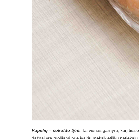
Pupelių – šokoldo tyrė.
Tai vienas garnyrų, kurį tiesio
dažnai yra ruošiami prie įvairių meksikietiškų patiekalų