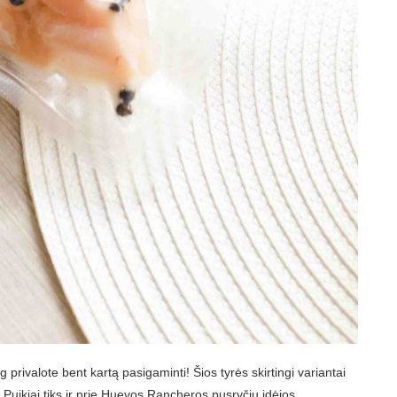
g privalote bent kartą pasigaminti! Šios tyrės skirtingi variantai
. Puikiai tiks ir prie Huevos Rancheros pusryčių idėjos.