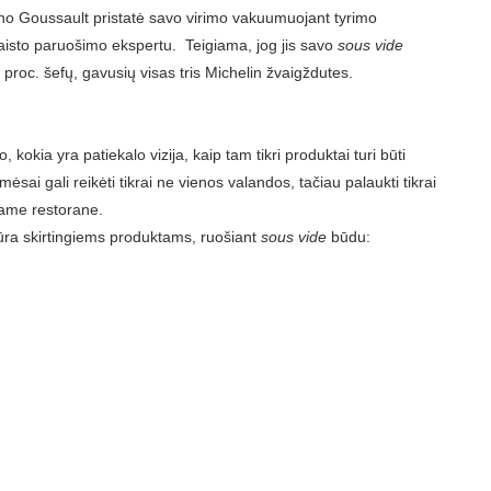
uno Goussault pristatė savo virimo vakuumuojant tyrimo
 maisto paruošimo ekspertu. Teigiama, jog jis savo
sous vide
proc. šefų, gavusių visas tris Michelin žvaigždutes.
, kokia yra patiekalo vizija, kaip tam tikri produktai turi būti
mėsai gali reikėti tikrai ne vienos valandos, tačiau palaukti tikrai
erame restorane.
tūra skirtingiems produktams, ruošiant
sous vide
būdu: