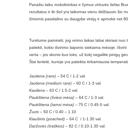
Panašiu laiku mokslininkas ir žymus virtuvės šefas Br
rezultatus ir iki šiol yra laikomas vienu didžiausio šio
žiniomis pasidalino su daugybe virėjų ir apmokė net 80 
Turėtume paminėti, jog virimo laikas labai skiriasi nuo to
patiekti, kokio išvirimo laipsnio siekiama mėsoje. Išvirti 
verta – jos skonis bus toks, už kokį negailite pinigų g
Štai lentelė, kurioje yra pateikta tinkamiausia tempera
Jautiena (rare)
– 54 C / 1-2 val.
Jautiena (medium rare)
– 60 C / 1-3 val.
Kauliena
– 63 C / 1.5-2 val.
Paukštiena (šviesi mėsa)
– 64 C / 1-3 val.
Paukštiena (tamsi mėsa)
– 75 C / 0.45-5 val.
Žuvis
– 50 C / 0.40 – 1.10
Kiaušinis (poached)
– 64 C / 1-1.30 val.
Daržovės (traškios)
– 82 C / 0.10-1.30 val.