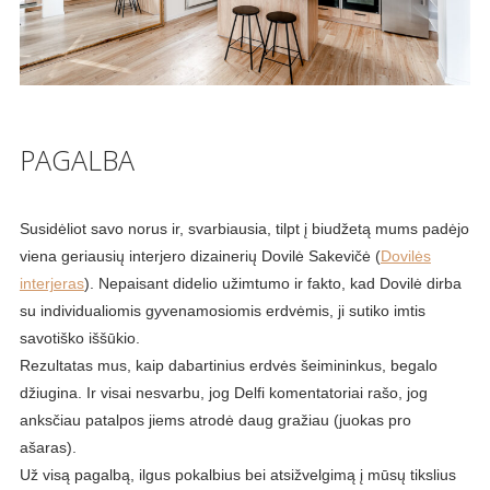
PAGALBA
Susidėliot savo norus ir, svarbiausia, tilpt į biudžetą mums padėjo
viena geriausių interjero dizainerių Dovilė Sakevičė (
Dovilės
interjeras
). Nepaisant didelio užimtumo ir fakto, kad Dovilė dirba
su individualiomis gyvenamosiomis erdvėmis, ji sutiko imtis
savotiško iššūkio.
Rezultatas mus, kaip dabartinius erdvės šeimininkus, begalo
džiugina. Ir visai nesvarbu, jog Delfi komentatoriai rašo, jog
anksčiau patalpos jiems atrodė daug gražiau (juokas pro
ašaras).
Už visą pagalbą, ilgus pokalbius bei atsižvelgimą į mūsų tikslius