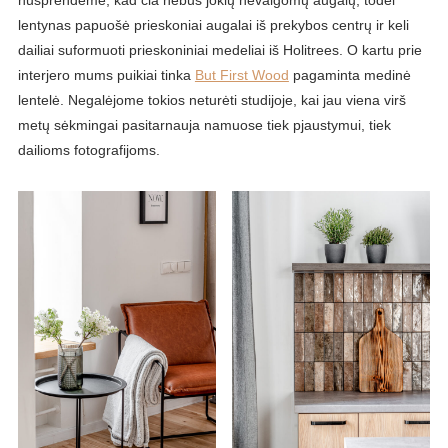
nusprendėme, kad čia nebus jokių nevalgomų augalų, todėl
lentynas papuošė prieskoniai augalai iš prekybos centrų ir keli
dailiai suformuoti prieskoniniai medeliai iš Holitrees. O kartu prie
interjero mums puikiai tinka
But First Wood
pagaminta medinė
lentelė. Negalėjome tokios neturėti studijoje, kai jau viena virš
metų sėkmingai pasitarnauja namuose tiek pjaustymui, tiek
dailioms fotografijoms.