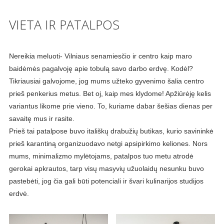
VIETA IR PATALPOS
Nereikia meluoti- Vilniaus senamiesčio ir centro kaip maro
baidėmės pagalvoję apie tobulą savo darbo erdvę. Kodėl?
Tikriausiai galvojome, jog mums užteko gyvenimo šalia centro
prieš penkerius metus. Bet oj, kaip mes klydome! Apžiūrėję kelis
variantus likome prie vieno. To, kuriame dabar šešias dienas per
savaitę mus ir rasite.
Prieš tai patalpose buvo itališkų drabužių butikas, kurio savininkė
prieš karantiną organizuodavo netgi apsipirkimo keliones. Nors
mums, minimalizmo mylėtojams, patalpos tuo metu atrodė
gerokai apkrautos, tarp visų masyvių užuolaidų nesunku buvo
pastebėti, jog čia gali būti potenciali ir švari kulinarijos studijos
erdvė.