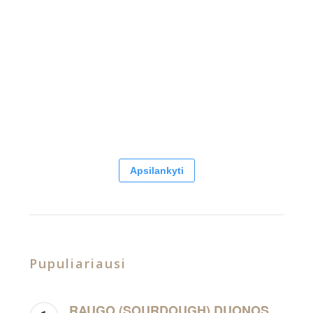
Apsilankyti
Pupuliariausi
RAUGO (SOURDOUGH) DUONOS