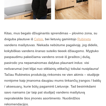
Kitas, mus begalo džiuginantis sprendimas – plovimo zona, su
dviguba plautuve iš
Celsis
, bei lietuvių gamintojo
Rubineta
vandens maišytuvas. Niekada nebūtume pagalvoję, jog didelis,
kokybiškas vandens
kranas
suteiks tieeek džiaugsmo. Mygtuko
paspaudimu pakeičiama vandens srovė iš įpraštos į dušą,
pasirodo yra nepamainomas dalykas plaunant indus: visi
nešvarumai (net klijai nuo stiklainių etikečių) tobulai nusiplauna!
Tačiau Rubinetos produkciją rinkomės ne vien akimis – studijoje
norėjome kaip įmanoma daugiau mums tinkančių įrangos / baldų
/ aksesuarų, kurie būtų pagaminti Lietuvoje. Tad besirinkdami
savo namams (ar taip pat studijai) vandens maišytuvą
nepraleiskite šios įmonės asortimento. Nuoširdžios
rekomendacijos.