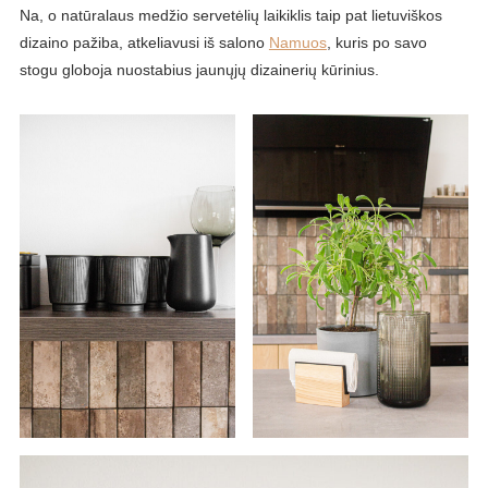
Na, o natūralaus medžio servetėlių laikiklis taip pat lietuviškos
dizaino pažiba, atkeliavusi iš salono
Namuos
, kuris po savo
stogu globoja nuostabius jaunųjų dizainerių kūrinius.