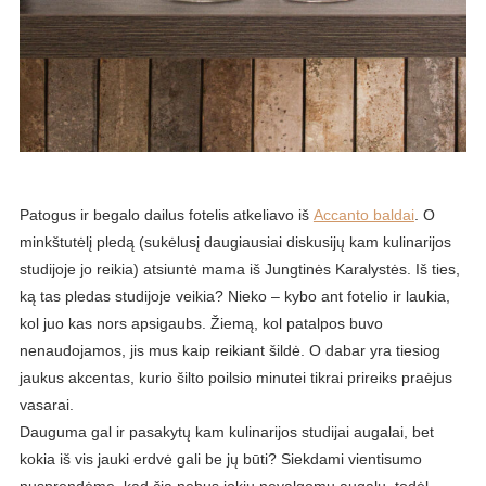
Patogus ir begalo dailus fotelis atkeliavo iš
Accanto baldai
. O
minkštutėlį pledą (sukėlusį daugiausiai diskusijų kam kulinarijos
studijoje jo reikia) atsiuntė mama iš Jungtinės Karalystės. Iš ties,
ką tas pledas studijoje veikia? Nieko – kybo ant fotelio ir laukia,
kol juo kas nors apsigaubs. Žiemą, kol patalpos buvo
nenaudojamos, jis mus kaip reikiant šildė. O dabar yra tiesiog
jaukus akcentas, kurio šilto poilsio minutei tikrai prireiks praėjus
vasarai.
Dauguma gal ir pasakytų kam kulinarijos studijai augalai, bet
kokia iš vis jauki erdvė gali be jų būti? Siekdami vientisumo