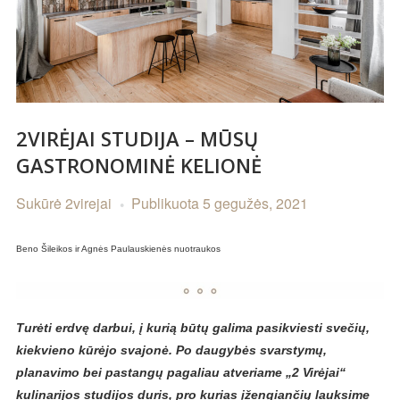
2VIRĖJAI STUDIJA – MŪSŲ
GASTRONOMINĖ KELIONĖ
Sukūrė
2virejai
Publikuota
5 gegužės, 2021
Beno Šileikos ir Agnės Paulauskienės nuotraukos
Turėti erdvę darbui, į kurią būtų galima pasikviesti svečių,
kiekvieno kūrėjo svajonė. Po daugybės svarstymų,
planavimo bei pastangų pagaliau atveriame „2 Virėjai“
kulinarijos studijos duris, pro kurias įžengiančių lauksime