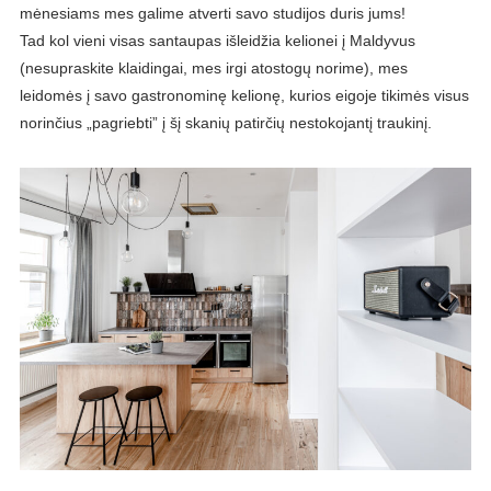
mėnesiams mes galime atverti savo studijos duris jums!
Tad kol vieni visas santaupas išleidžia kelionei į Maldyvus
(nesupraskite klaidingai, mes irgi atostogų norime), mes
leidomės į savo gastronominę kelionę, kurios eigoje tikimės visus
norinčius „pagriebti” į šį skanių patirčių nestokojantį traukinį.