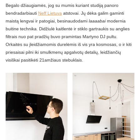
Begalo džiaugiamės, jog su mumis kuriant studiją panoro
bendradarbiauti
Neff Lietuva
atstovai. Jų dėka galim gaminti
maistą lengvai ir patogiai, besinaudodami
laaaabai
modernia
buitine technika. Didžiulė kaitlentė ir stiklo gartraukis su anglies
filtrais nuo pat pradžių buvo pramintas Martyno DJ pultu.
Orkaitės su įleidžiamomis durelėmis iš vis yra kosmosas, o ir kiti
priesaisai pilni iki smulkmenų apgalvotų detalių, leidžiančių
visiškai pasitikėti 21amžiaus stebuklais.