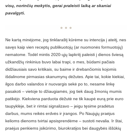
visų, norinčių mokytis, gerai praleisti laiką ar skaniai
pavalgyti.
Ne kartą minėjome, jog tinklaraštį kūrėme su intencija į ateitį, nes
savęs kaip vien receptų publikuotojų (ar nuomonės formuotojų)
nematome. Todėl mintis 2020-ųjų lapkritį paleisti į dienos šviesą
užkandžių rinkinius buvo labai trapi, o mes, būdami pačiais
didžiausiais savo kritikais, su baime ir drebančiomis kojomis
išdalinome pirmasias skanumynų dėžutes. Apie tai, kokie kiekiai,
ilgos darbo valandos ir nuovargis sekė po to, nesame linkę
pasakoti – vietoje to džiaugiamės, jog tiek daug žmonių mumis
patikėjo. Kiekviena parduota dėžutė ne tik kaupė eurą prie euro
taupyklėje, bet ir rimtai signalizavo – jeigu tęsime pradėtus
darbus, mums reikės erdvės ir įrangos. Po Naujųjų praėjus
kelioms dienoms tvirtai apsisprendėme – sustoti nevalia. Ir štai,
praėjus penkiems įsikūrimo, biurokratijos bei daugybės iššūkių