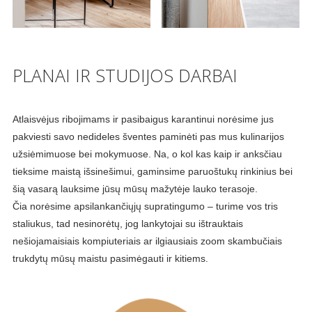
PLANAI IR STUDIJOS DARBAI
Atlaisvėjus ribojimams ir pasibaigus karantinui norėsime jus
pakviesti savo nedideles šventes paminėti pas mus kulinarijos
užsiėmimuose bei mokymuose. Na, o kol kas kaip ir anksčiau
tieksime maistą išsinešimui, gaminsime paruoštukų rinkinius bei
šią vasarą lauksime jūsų mūsų mažytėje lauko terasoje.
Čia norėsime apsilankančiųjų supratingumo – turime vos tris
staliukus, tad nesinorėtų, jog lankytojai su ištrauktais
nešiojamaisiais kompiuteriais ar ilgiausiais zoom skambučiais
trukdytų mūsų maistu pasimėgauti ir kitiems.