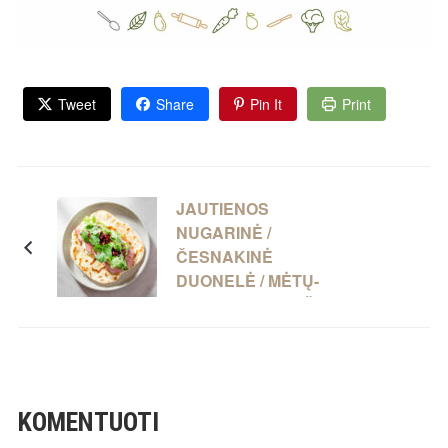
Tweet
Share
Pin It
Print
JAUTIENOS
NUGARINĖ /
ČESNAKINĖ
DUONELĖ / MĖTŲ-
JOGURTO PADAŽAS /
GRANATŲ SĖKLOS
KOMENTUOTI