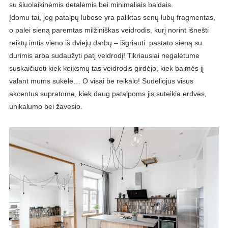
su šiuolaikinėmis detalėmis bei minimaliais baldais.
Įdomu tai, jog patalpų lubose yra paliktas senų lubų fragmentas,
o palei sieną paremtas milžiniškas veidrodis, kurį norint išnešti
reiktų imtis vieno iš dviejų darbų – išgriauti pastato sieną su
durimis arba sudaužyti patį veidrodį! Tikriausiai negalėtume
suskaičiuoti kiek keiksmų tas veidrodis girdėjo, kiek baimės jį
valant mums sukėlė… O visai be reikalo! Sudėliojus visus
akcentus supratome, kiek daug patalpoms jis suteikia erdvės,
unikalumo bei žavesio.