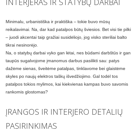
INTERJERAS IR STATYBŲ DARBAI
Minimalu, urbanistiška ir praktiška – tokie buvo mūsų
reikalavimai. Na, dar kad patalpos būtų šviesios. Bet visi tie pilki
– juodi akcentai taip gražiai susidėliojo, jog visko steriliai balto
tikrai nesinorėjo.
Na, o statybų darbai vyko gan lėtai, nes būdami darbštūs ir gan
taupūs sugalvojome įmanomus darbus pasilikti sau: patys
dažėme sienas, šveitėme patalpas, tinklavome bei glaistėme
skyles po naujų elektros taškų išvedžiojimo. Gal todėl tos
patalpos tokios mylimos, kai kiekvienas kampas buvo savomis
rankomis glostomas?
ĮRANGOS IR INTERJERO DETALIŲ
PASIRINKIMAS