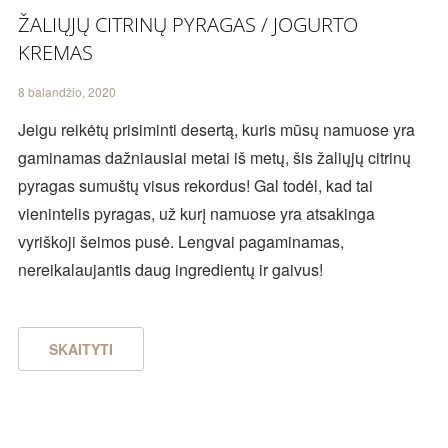
ŽALIŲJŲ CITRINŲ PYRAGAS / JOGURTO
KREMAS
8 balandžio, 2020
Jeigu reikėtų prisiminti desertą, kuris mūsų namuose yra
gaminamas dažniausiai metai iš metų, šis žaliųjų citrinų
pyragas sumuštų visus rekordus! Gal todėl, kad tai
vienintelis pyragas, už kurį namuose yra atsakinga
vyriškoji šeimos pusė. Lengvai pagaminamas,
nereikalaujantis daug ingredientų ir gaivus!
SKAITYTI