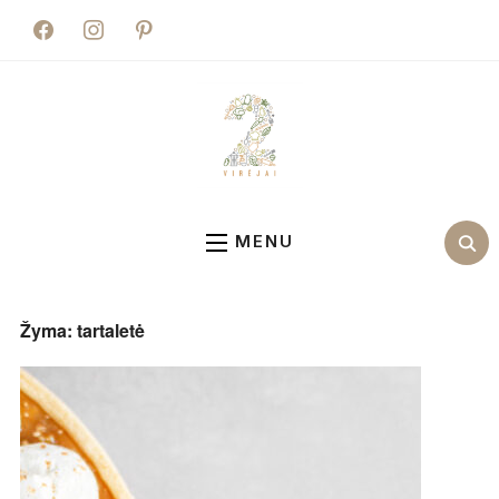
facebook
instagram
pinterest
MENU
Žyma:
tartaletė