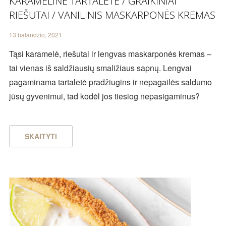
KARAMELINĖ TARTALETĖ / GRAIKINIAI
RIEŠUTAI / VANILINIS MASKARPONĖS KREMAS
13 balandžio, 2021
Tąsi karamelė, riešutai ir lengvas maskarponės kremas –
tai vienas iš saldžiausių smaližiaus sapnų. Lengvai
pagaminama tartaletė pradžiugins ir nepagailės saldumo
jūsų gyvenimui, tad kodėl jos tiesiog nepasigaminus?
SKAITYTI