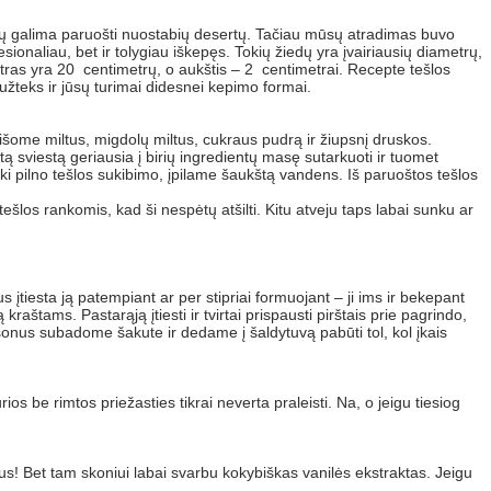
oje jų galima paruošti nuostabių desertų. Tačiau mūsų atradimas buvo
ionaliau, bet ir tolygiau iškepęs. Tokių žiedų yra įvairiausių diametrų,
metras yra 20 centimetrų, o aukštis – 2 centimetrai. Recepte tešlos
užteks ir jūsų turimai didesnei kepimo formai.
maišome miltus, migdolų miltus, cukraus pudrą ir žiupsnį druskos.
 sviestą geriausia į birių ingredientų masę sutarkuoti ir tuomet
ki pilno tešlos sukibimo, įpilame šaukštą vandens. Iš paruoštos tešlos
tešlos rankomis, kad ši nespėtų atšilti. Kitu atveju taps labai sunku ar
s įtiesta ją patempiant ar per stipriai formuojant – ji ims ir bekepant
ą kraštams. Pastarąją įtiesti ir tvirtai prispausti pirštais prie pagrindo,
k šonus subadome šakute ir dedame į šaldytuvą pabūti tol, kol įkais
rios be rimtos priežasties tikrai neverta praleisti. Na, o jeigu tiesiog
s! Bet tam skoniui labai svarbu kokybiškas vanilės ekstraktas. Jeigu