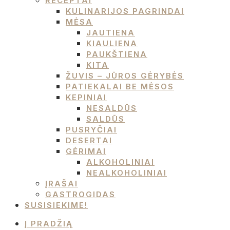
RECEPTAI
KULINARIJOS PAGRINDAI
MĖSA
JAUTIENA
KIAULIENA
PAUKŠTIENA
KITA
ŽUVIS – JŪROS GĖRYBĖS
PATIEKALAI BE MĖSOS
KEPINIAI
NESALDŪS
SALDŪS
PUSRYČIAI
DESERTAI
GĖRIMAI
ALKOHOLINIAI
NEALKOHOLINIAI
ĮRAŠAI
GASTROGIDAS
SUSISIEKIME!
Į PRADŽIĄ