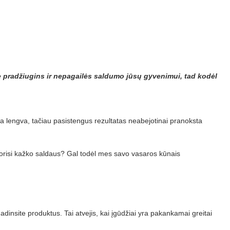
ė pradžiugins ir nepagailės saldumo jūsų gyvenimui, tad kodėl
sada lengva, tačiau pasistengus rezultatas neabejotinai pranoksta
p norisi kažko saldaus? Gal todėl mes savo vasaros kūnais
adinsite produktus. Tai atvejis, kai įgūdžiai yra pakankamai greitai