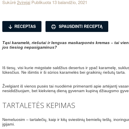
Sukūrė
2virejai
Publikuota
13 balandžio, 2021
RECEPTAS
SPAUSDINTI RECEPTĄ
Tąsi karamelė, riešutai ir lengvas maskarponės kremas – tai vie
jos tiesiog nepasigaminus?
Iš tiesų, visi kurie mėgstate saldžius desertus ir ypač karamelę, suklu
lūkesčius. Ne išimtis ir ši sūrios karamelės bei graikinių riešutų tarta.
Žvelgiant iš vienos pusės tai nuodėmė primenanti apie artėjantį vasaros
nesididžiuojam, bet kiekvieną dieną gyvenam kupiną džiaugsmo gyveni
TARTALETĖS KEPIMAS
Nemeluosim – tartalečių, kaip ir kitų sviestinių bemielių tešlų, inoring
įgijami.