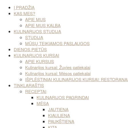
Į PRADŽIĄ
KAS MES?
APIE MUS
APIE MUS KALBA
KULINARIJOS STUDIJA
STUDIJA
MŪSŲ TEIKIAMOS PASLAUGOS
DIENOS PIETŪS
KULINARIJOS KURSAI
APIE KURSUS
Kulinarijos kursai: Žuvies patiekalai
Kulinarijos kursai: Mėsos patiekalai
IŠPLĖSTINIAI KULINARIJOS KURSAI: RESTORA
TINKLARAŠTIS
RECEPTAI
KULINARIJOS PAGRINDAI
MĖSA
JAUTIENA
KIAULIENA
PAUKŠTIENA
KITA