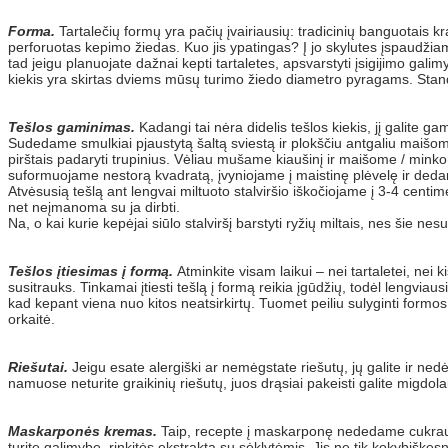
Forma.
Tartalečių formų yra pačių įvairiausių: tradicinių banguotais kr
perforuotas kepimo žiedas. Kuo jis ypatingas? Į jo skylutes įspaudžiama
tad jeigu planuojate dažnai kepti tartaletes, apsvarstyti įsigijimo gal
kiekis yra skirtas dviems mūsų turimo žiedo diametro pyragams. Standar
Tešlos gaminimas.
Kadangi tai nėra didelis tešlos kiekis, jį galite 
Sudedame smulkiai pjaustytą šaltą sviestą ir plokščiu antgaliu maišome
pirštais padaryti trupinius. Vėliau mušame kiaušinį ir maišome / minko
suformuojame nestorą kvadratą, įvyniojame į maistinę plėvelę ir dedame
Atvėsusią tešlą ant lengvai miltuoto stalviršio iškočiojame į 3-4 centime
net neįmanoma su ja dirbti.
Na, o kai kurie kepėjai siūlo stalviršį barstyti ryžių miltais, nes šie ne
Tešlos įtiesimas į formą.
Atminkite visam laikui – nei tartaletei, nei 
susitrauks. Tinkamai įtiesti tešlą į formą reikia įgūdžių, todėl lengviausia
kad kepant viena nuo kitos neatsirkirtų. Tuomet peiliu sulyginti formos
orkaitė.
Riešutai.
Jeigu esate alergiški ar nemėgstate riešutų, jų galite ir nedėti
namuose neturite graikinių riešutų, juos drąsiai pakeisti galite migdolai
Maskarponės kremas.
Taip, recepte į maskarponę nededame cukraus. 
turite galimybę, rinkitės ekstraktą su sėklytėmis. Jis ne tik kokybiškes