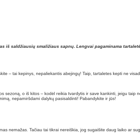
nas iš saldžiausių smaližiaus sapnų. Lengvai pagaminama tartalet
skite – tai kepinys, nepaliekantis abejingų! Taip, tartaletes kepti ne vi
 sezoną, o iš kitos – kodėl reikia tvardytis ir save kankinti, jeigu tai
mą, nepamiršdami dalykų pasisaldinti! Pabandykite ir jūs!
umas nemažas. Tačiau tai tikrai nereiškia, jog sugaišite daug laiko ar sug