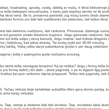
aštais, kvadratinių, apvalių, ovalių, didelių ar mažų. Ir tikrai kiekvien
 tešla bekepant nesusitraukia, o kartu pats kepinys atrodo ne tik profes
imybę tikrai verta. Be to, privaloma paminėti, jog mūsų turimo žiedo dia
tinės formos yra šiek tiek aukštesnės bei platesnės, tad tešlos tikrai 
gaminti tiek elektriniu maišytuvu, tiek rankomis. Pirmiausia, dubenyje su
 kol gausime smėlio tekstūros trupinius. Jeigu gaminate rankomis, šaltą
me kol tešla sulips į vieną kamuolį. Jeigu matote, kad trūksta drėgmės i
 į šaldytuvą, kad pilnai atvėstų. Tai turėtų įvykti per 40-60 minučių.
trų lakštą. Viską reikia daryti pakankamai greitai ir per daug neliečiant 
susigeria į tešlą ir palengvina greito kočiojimo procesą,
kišui skirta tešla nemėgsta tempimo! Ką tai reiškia? Jeigu į formą tešla bu
 yra formą dalinti į dvi dalis – įtiesti pagrindą, o po to išpjauti ilgą juost
 kraštus bei juos rankomis stipriai prispausti. Tešlos tiek pagrindą, tie
. Tačiau riešutai šioje tartaletėje sužaidžia išties gerą skonio partiją, ku
s arba karijų riešutais.
Taip, vietoje jo dedame šiek tiek druskos. Taip, rezultatas labai skanu
nis, bet ir maži juodi taškeliai gražiai atrodo baltose kremo pusnyse.