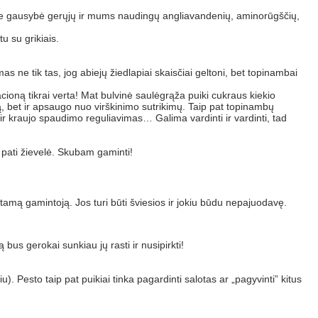
Juose gausybė gerųjų ir mums naudingų angliavandenių, aminorūgščių,
u su grikiais.
ne tik tas, jog abiejų žiedlapiai skaisčiai geltoni, bet topinambai
racioną tikrai verta! Mat bulvinė saulėgrąža puiki cukraus kiekio
ą, bet ir apsaugo nuo virškinimo sutrikimų. Taip pat topinambų
 ir kraujo spaudimo reguliavimas… Galima vardinti ir vardinti, tad
r pati žievelė. Skubam gaminti!
stamą gamintoją. Jos turi būti šviesios ir jokiu būdu nepajuodavę.
s gerokai sunkiau jų rasti ir nusipirkti!
 Pesto taip pat puikiai tinka pagardinti salotas ar „pagyvinti” kitus