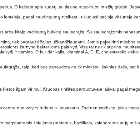
perlus. O kalbant apie sudėtį, tai tiesiog nupoliruoti miežių grūdai. 
 lentelėje, pagal naudingumą sveikatai, rikiuojasi pačioje viršūnėje kart
s arba kitaip vadinamą bulvinę saulėgrąžą. Su saulėgrąžomis panašumas 
 gaminti, tiek pagraužti žalias užkandžiaudami. Jomis paįvairinti mitybos 
osioms žarnyno bakterijoms palaikyti. Visa tai ne tik stiprina imunitet
kyti) ir tiamino. O kur dar kalis, vitaminai A, C, E, cholesterolio kiekio
saulėgrąža, taip, kad bus panaudota ne tik minkštoji šaknies dalis, bet i
os kietos ilgam virimui. Kruopas rinkitės parduotuvėje laisvai pagal mėg
ntre nuo vėlyvo rudens iki pavasario. Tad nenustebkite, jeigu vasarą bu
 mėgstamomis žolelėmis (mėtomis, bazilikais, kalendromis ar jų mišiniu).