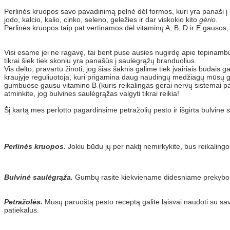
Perlinės kruopos savo pavadinimą pelnė dėl formos, kuri yra panaši į 
jodo, kalcio, kalio, cinko, seleno, geležies ir dar viskokio kito
gėrio
.
Perlinės kruopos taip pat vertinamos dėl vitaminų A, B, D ir E gausos, o
Visi esame jei ne ragavę, tai bent puse ausies nugirdę apie topinambu
tikrai šiek tiek skoniu yra panašūs į saulėgrąžų branduolius.
Vis dėlto, pravartu žinoti, jog šias šaknis galime tiek įvairiais būdais
kraujyje reguliuotoja, kuri prigamina daug naudingų medžiagų mūsų ger
gumbuose gausu vitamino B (kuris reikalingas gerai nervų sistemai palai
atminkite, jog bulvines saulėgrąžas valgyti tikrai reikia!
Šį kartą mes perlotto pagardinsime petražolių pesto ir išgirta bulvine 
Perlinės kruopos.
Jokiu būdu jų per naktį nemirkykite, bus reikaling
Bulvinė saulėgrąža.
Gumbų rasite kiekviename didesniame prekybos ce
Petražolės.
Mūsų paruoštą pesto receptą galite laisvai naudoti su savo
patiekalus.