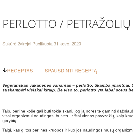
PERLOTTO / PETRAŽOLIŲ
Sukūrė
2virejai
Publikuota
31 kovo, 2020
RECEPTAS
SPAUSDINTI RECEPTĄ
Vegetariškas vakarienės variantas – perlotto. Skamba įmantriai, t
suskambėti visiškai kitaip. Be viso to, perlotto yra labai sotus
Taip, perlinė košė gali būti tokia skani, jog ją norėsite gaminti dažn
visai organizmui naudingas, bulves. Ir štai vienas pavyzdžių, kaip kr
gėrybių.
Taigi, kas gi tos perlinės kruopos ir kuo jos naudingos mūsų organizm