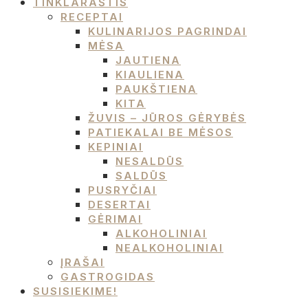
TINKLARAŠTIS
RECEPTAI
KULINARIJOS PAGRINDAI
MĖSA
JAUTIENA
KIAULIENA
PAUKŠTIENA
KITA
ŽUVIS – JŪROS GĖRYBĖS
PATIEKALAI BE MĖSOS
KEPINIAI
NESALDŪS
SALDŪS
PUSRYČIAI
DESERTAI
GĖRIMAI
ALKOHOLINIAI
NEALKOHOLINIAI
ĮRAŠAI
GASTROGIDAS
SUSISIEKIME!