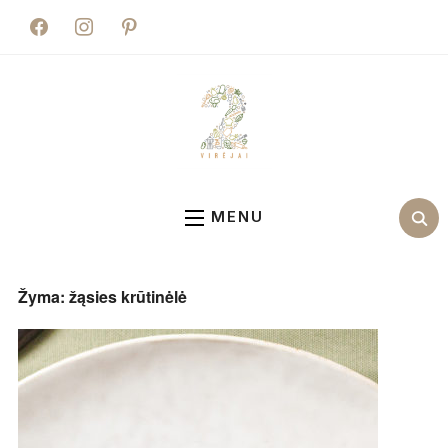
facebook
instagram
pinterest
MENU
Žyma:
žąsies krūtinėlė