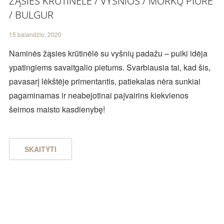
ŽĄSIES KRŪTINĖLĖ / VYŠNIOS / MORKŲ PIURĖ
/ BULGUR
15 balandžio, 2020
Naminės žąsies krūtinėlė su vyšnių padažu – puiki idėja
ypatingiems savaitgalio pietums. Svarbiausia tai, kad šis,
pavasarį lėkštėje primentantis, patiekalas nėra sunkiai
pagaminamas ir neabejotinai paįvairins kiekvienos
šeimos maisto kasdienybę!
SKAITYTI