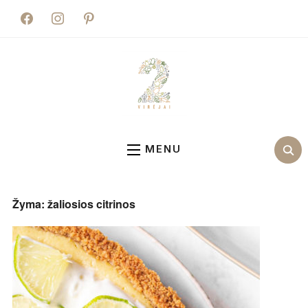
facebook
instagram
pinterest
MENU
Žyma:
žaliosios citrinos