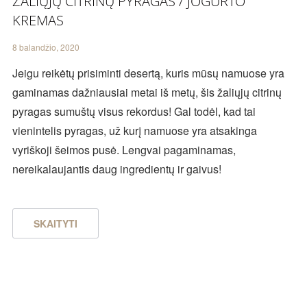
ŽALIŲJŲ CITRINŲ PYRAGAS / JOGURTO
KREMAS
8 balandžio, 2020
Jeigu reikėtų prisiminti desertą, kuris mūsų namuose yra
gaminamas dažniausiai metai iš metų, šis žaliųjų citrinų
pyragas sumuštų visus rekordus! Gal todėl, kad tai
vienintelis pyragas, už kurį namuose yra atsakinga
vyriškoji šeimos pusė. Lengvai pagaminamas,
nereikalaujantis daug ingredientų ir gaivus!
SKAITYTI