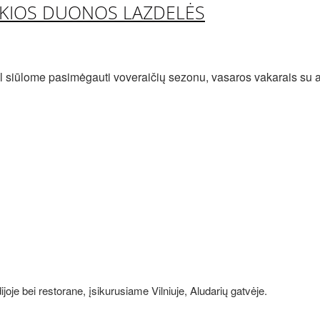
AŠKIOS DUONOS LAZDELĖS
l siūlome pasimėgauti voveraičių sezonu, vasaros vakarais su ar
joje bei restorane, įsikurusiame Vilniuje, Aludarių gatvėje.