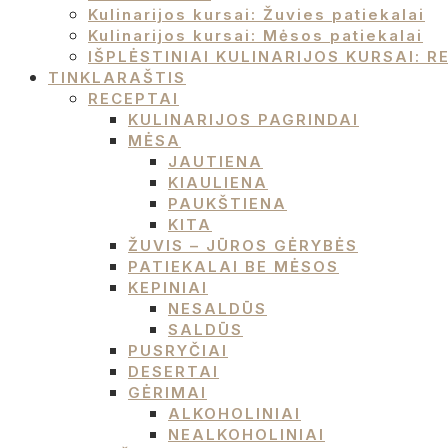
Kulinarijos kursai: Žuvies patiekalai
Kulinarijos kursai: Mėsos patiekalai
IŠPLĖSTINIAI KULINARIJOS KURSAI:
TINKLARAŠTIS
RECEPTAI
KULINARIJOS PAGRINDAI
MĖSA
JAUTIENA
KIAULIENA
PAUKŠTIENA
KITA
ŽUVIS – JŪROS GĖRYBĖS
PATIEKALAI BE MĖSOS
KEPINIAI
NESALDŪS
SALDŪS
PUSRYČIAI
DESERTAI
GĖRIMAI
ALKOHOLINIAI
NEALKOHOLINIAI