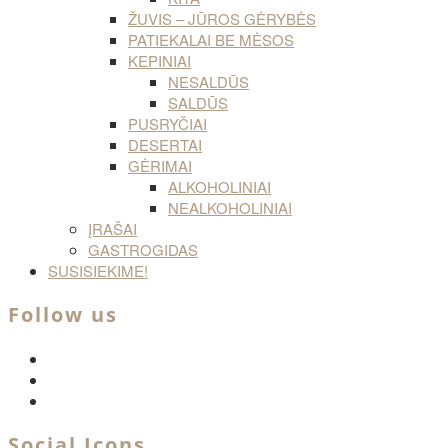
ŽUVIS – JŪROS GĖRYBĖS
PATIEKALAI BE MĖSOS
KEPINIAI
NESALDŪS
SALDŪS
PUSRYČIAI
DESERTAI
GĖRIMAI
ALKOHOLINIAI
NEALKOHOLINIAI
ĮRAŠAI
GASTROGIDAS
SUSISIEKIME!
Follow us
facebook
twitter
instagram
Social Icons