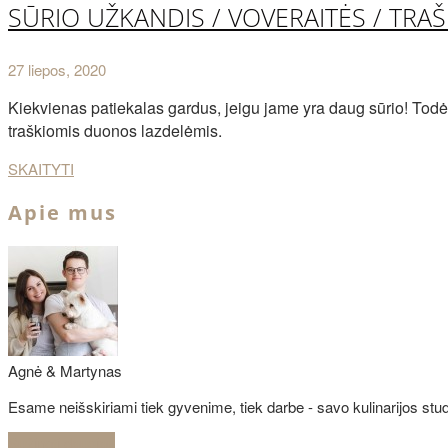
SŪRIO UŽKANDIS / VOVERAITĖS / TR
27 liepos, 2020
Kiekvienas patiekalas gardus, jeigu jame yra daug sūrio! Todė
traškiomis duonos lazdelėmis.
SKAITYTI
Apie mus
Agnė & Martynas
Esame neišskiriami tiek gyvenime, tiek darbe - savo kulinarijos studi
Sužinoti daugiau