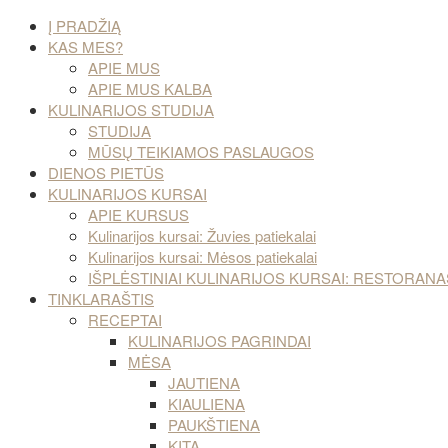
Į PRADŽIĄ
KAS MES?
APIE MUS
APIE MUS KALBA
KULINARIJOS STUDIJA
STUDIJA
MŪSŲ TEIKIAMOS PASLAUGOS
DIENOS PIETŪS
KULINARIJOS KURSAI
APIE KURSUS
Kulinarijos kursai: Žuvies patiekalai
Kulinarijos kursai: Mėsos patiekalai
IŠPLĖSTINIAI KULINARIJOS KURSAI: RESTORA
TINKLARAŠTIS
RECEPTAI
KULINARIJOS PAGRINDAI
MĖSA
JAUTIENA
KIAULIENA
PAUKŠTIENA
KITA