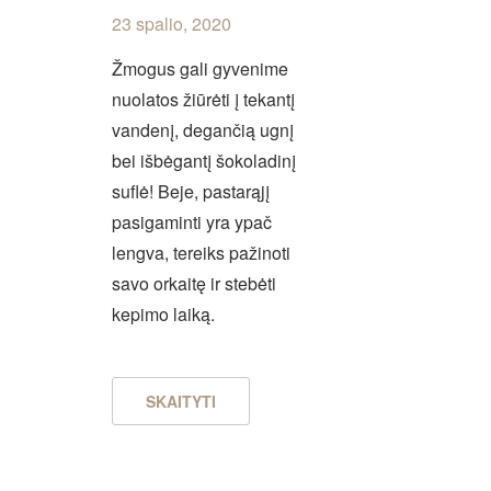
23 spalio, 2020
Žmogus gali gyvenime
nuolatos žiūrėti į tekantį
vandenį, degančią ugnį
bei išbėgantį šokoladinį
suflė! Beje, pastarąjį
pasigaminti yra ypač
lengva, tereiks pažinoti
savo orkaitę ir stebėti
kepimo laiką.
SKAITYTI