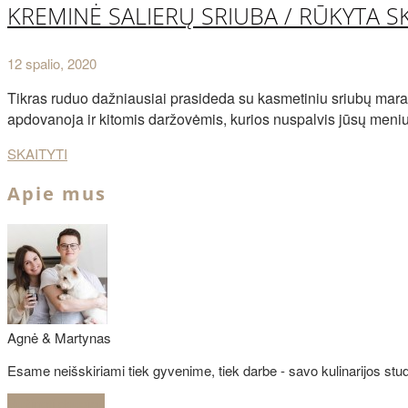
KREMINĖ SALIERŲ SRIUBA / RŪKYTA S
12 spalio, 2020
Tikras ruduo dažniausiai prasideda su kasmetiniu sriubų marato
apdovanoja ir kitomis daržovėmis, kurios nuspalvis jūsų meniu 
SKAITYTI
Apie mus
Agnė & Martynas
Esame neišskiriami tiek gyvenime, tiek darbe - savo kulinarijos studi
Sužinoti daugiau