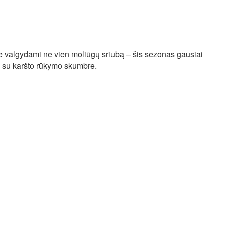
ime valgydami ne vien moliūgų sriubą – šis sezonas gausiai
ba su karšto rūkymo skumbre.