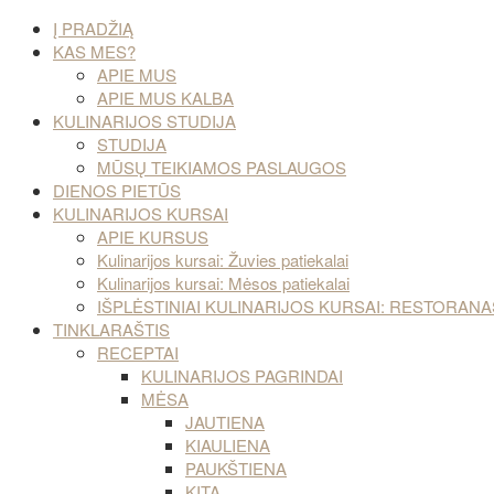
Į PRADŽIĄ
KAS MES?
APIE MUS
APIE MUS KALBA
KULINARIJOS STUDIJA
STUDIJA
MŪSŲ TEIKIAMOS PASLAUGOS
DIENOS PIETŪS
KULINARIJOS KURSAI
APIE KURSUS
Kulinarijos kursai: Žuvies patiekalai
Kulinarijos kursai: Mėsos patiekalai
IŠPLĖSTINIAI KULINARIJOS KURSAI: RESTORA
TINKLARAŠTIS
RECEPTAI
KULINARIJOS PAGRINDAI
MĖSA
JAUTIENA
KIAULIENA
PAUKŠTIENA
KITA