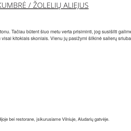
KUMBRĖ / ŽOLELIŲ ALIEJUS
nu. Tačiau būtent šiuo metu verta prisiminti, jog susišilti gal
visai kitokiais skoniais. Vienu jų pasižymi šilkinė salierų sriu
joje bei restorane, įsikurusiame Vilniuje, Aludarių gatvėje.