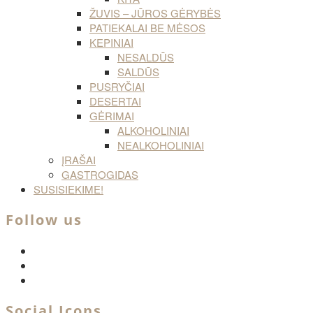
ŽUVIS – JŪROS GĖRYBĖS
PATIEKALAI BE MĖSOS
KEPINIAI
NESALDŪS
SALDŪS
PUSRYČIAI
DESERTAI
GĖRIMAI
ALKOHOLINIAI
NEALKOHOLINIAI
ĮRAŠAI
GASTROGIDAS
SUSISIEKIME!
Follow us
facebook
twitter
instagram
Social Icons