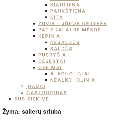
KIAULIENA
PAUKŠTIENA
KITA
ŽUVIS – JŪROS GĖRYBĖS
PATIEKALAI BE MĖSOS
KEPINIAI
NESALDŪS
SALDŪS
PUSRYČIAI
DESERTAI
GĖRIMAI
ALKOHOLINIAI
NEALKOHOLINIAI
ĮRAŠAI
GASTROGIDAS
SUSISIEKIME!
Žyma:
salierų sriuba