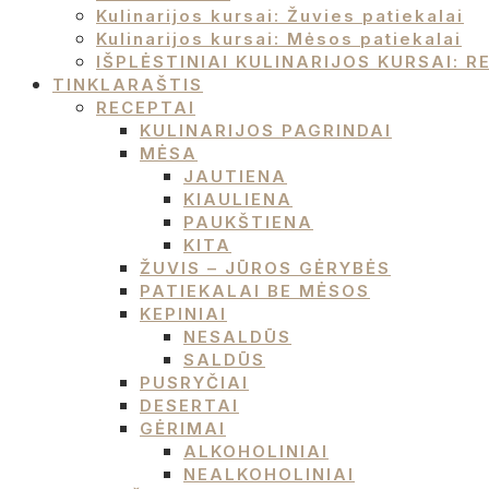
Kulinarijos kursai: Žuvies patiekalai
Kulinarijos kursai: Mėsos patiekalai
IŠPLĖSTINIAI KULINARIJOS KURSAI:
TINKLARAŠTIS
RECEPTAI
KULINARIJOS PAGRINDAI
MĖSA
JAUTIENA
KIAULIENA
PAUKŠTIENA
KITA
ŽUVIS – JŪROS GĖRYBĖS
PATIEKALAI BE MĖSOS
KEPINIAI
NESALDŪS
SALDŪS
PUSRYČIAI
DESERTAI
GĖRIMAI
ALKOHOLINIAI
NEALKOHOLINIAI