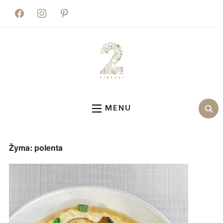
facebook
instagram
pinterest
MENU
Žyma:
polenta