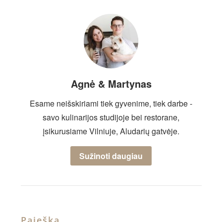
Agnė & Martynas
Esame neišskiriami tiek gyvenime, tiek darbe -
savo kulinarijos studijoje bei restorane,
įsikurusiame Vilniuje, Aludarių gatvėje.
Sužinoti daugiau
Paieška