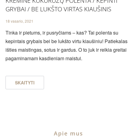
KREMINĖ KUKURŪZŲ POLENTA / KEPINTI
GRYBAI / BE LUKŠTO VIRTAS KIAUŠINIS
18 vasario, 2021
Tinka ir pietums, ir pusryčiams – kas? Tai polenta su
kepintais grybais bei be lukšto virtu kiaušiniu! Patiekalas
išties maistingas, sotus ir gardus. O to juk ir reikia greitai
pagaminamam kasdieniam maistui.
SKAITYTI
Apie mus