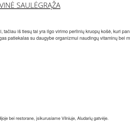
LVINĖ SAULĖGRĄŽA
 tačiau iš tiesų tai yra ilgo virimo perlinių kruopų košė, kuri p
stingas patiekalas su daugybe organizmui naudingų vitaminų bei m
joje bei restorane, įsikurusiame Vilniuje, Aludarių gatvėje.