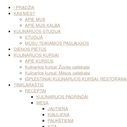
Į PRADŽIĄ
KAS MES?
APIE MUS
APIE MUS KALBA
KULINARIJOS STUDIJA
STUDIJA
MŪSŲ TEIKIAMOS PASLAUGOS
DIENOS PIETŪS
KULINARIJOS KURSAI
APIE KURSUS
Kulinarijos kursai: Žuvies patiekalai
Kulinarijos kursai: Mėsos patiekalai
IŠPLĖSTINIAI KULINARIJOS KURSAI: RESTORA
TINKLARAŠTIS
RECEPTAI
KULINARIJOS PAGRINDAI
MĖSA
JAUTIENA
KIAULIENA
PAUKŠTIENA
KITA