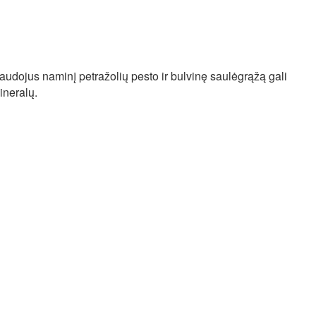
anaudojus naminį petražolių pesto ir bulvinę saulėgrąžą gali
ineralų.