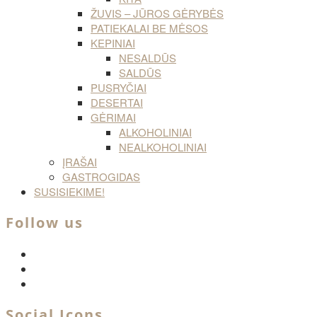
ŽUVIS – JŪROS GĖRYBĖS
PATIEKALAI BE MĖSOS
KEPINIAI
NESALDŪS
SALDŪS
PUSRYČIAI
DESERTAI
GĖRIMAI
ALKOHOLINIAI
NEALKOHOLINIAI
ĮRAŠAI
GASTROGIDAS
SUSISIEKIME!
Follow us
facebook
twitter
instagram
Social Icons