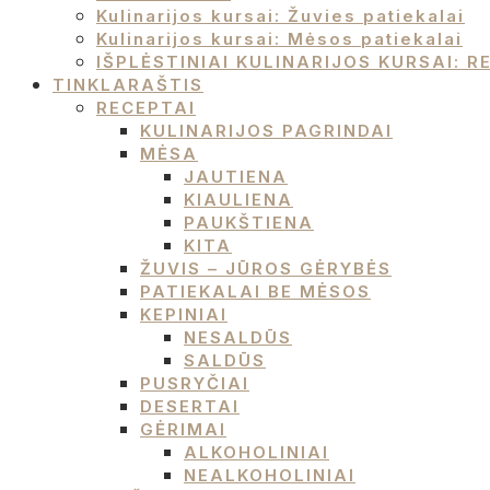
Kulinarijos kursai: Žuvies patiekalai
Kulinarijos kursai: Mėsos patiekalai
IŠPLĖSTINIAI KULINARIJOS KURSAI:
TINKLARAŠTIS
RECEPTAI
KULINARIJOS PAGRINDAI
MĖSA
JAUTIENA
KIAULIENA
PAUKŠTIENA
KITA
ŽUVIS – JŪROS GĖRYBĖS
PATIEKALAI BE MĖSOS
KEPINIAI
NESALDŪS
SALDŪS
PUSRYČIAI
DESERTAI
GĖRIMAI
ALKOHOLINIAI
NEALKOHOLINIAI