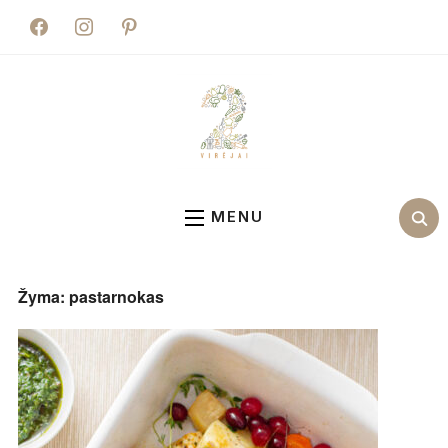
facebook
instagram
pinterest
MENU
Žyma:
pastarnokas