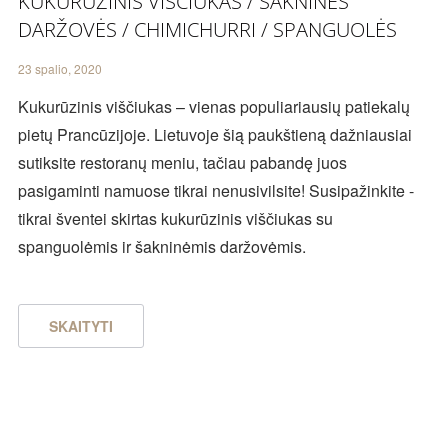
KUKURŪZINIS VIŠČIUKAS / ŠAKNINĖS
DARŽOVĖS / CHIMICHURRI / SPANGUOLĖS
23 spalio, 2020
Kukurūzinis viščiukas – vienas populiariausių patiekalų
pietų Prancūzijoje. Lietuvoje šią paukštieną dažniausiai
sutiksite restoranų meniu, tačiau pabandę juos
pasigaminti namuose tikrai nenusivilsite! Susipažinkite -
tikrai šventei skirtas kukurūzinis viščiukas su
spanguolėmis ir šakninėmis daržovėmis.
SKAITYTI