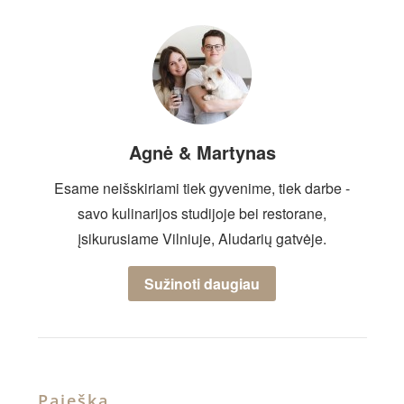
Agnė & Martynas
Esame neišskiriami tiek gyvenime, tiek darbe -
savo kulinarijos studijoje bei restorane,
įsikurusiame Vilniuje, Aludarių gatvėje.
Sužinoti daugiau
Paieška