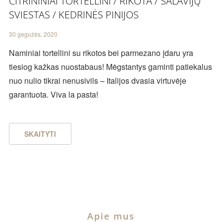
CITRININIAI TORTELLINI / RIKOTA / ŠALAVIJŲ
SVIESTAS / KEDRINĖS PINIJOS
30 gegužės, 2020
Naminiai tortellini su rikotos bei parmezano įdaru yra
tiesiog kažkas nuostabaus! Mėgstantys gaminti patiekalus
nuo nulio tikrai nenusivils – Italijos dvasia virtuvėje
garantuota. Viva la pasta!
SKAITYTI
Apie mus