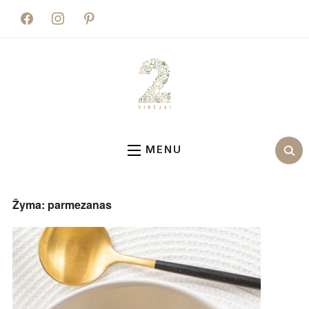
facebook
instagram
pinterest
MENU
Žyma:
parmezanas