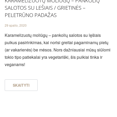
KARAMELIZUOTŲ MOLIŪGŲ – PANKOLIŲ
SALOTOS SU LEŠIAIS / GRIETINĖS –
PELETRŪNO PADAŽAS
29 spalio, 2020
Karamelizuotų moliūgų – pankolių salotos su lęšiais
puikus pasirinkimas, kai norisi greitai pagaminamų pietų
(ar vakarienės) be mėsos. Nors dažniausiai mūsų siūlomi
tokio tipo patiekalai yra vegetariški, šis puikiai tinka ir
veganams!
SKAITYTI