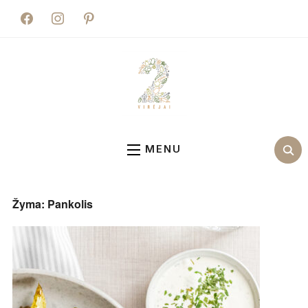
facebook
instagram
pinterest
MENU
Žyma:
Pankolis