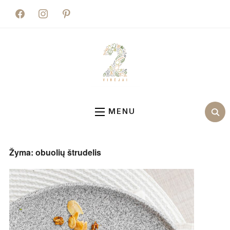
facebook
instagram
pinterest
MENU
Žyma:
obuolių štrudelis