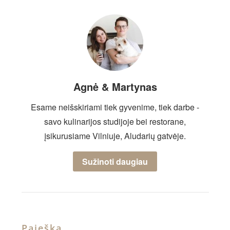
Agnė & Martynas
Esame neišskiriami tiek gyvenime, tiek darbe -
savo kulinarijos studijoje bei restorane,
įsikurusiame Vilniuje, Aludarių gatvėje.
Sužinoti daugiau
Paieška