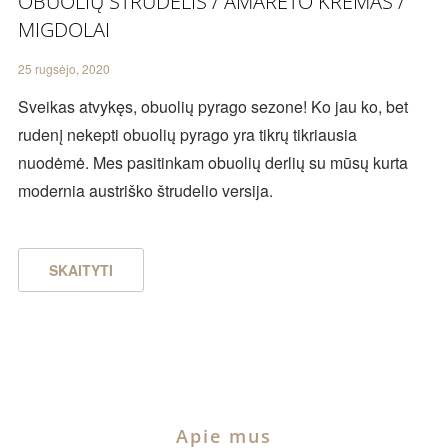
OBUOLIŲ ŠTRUDELIS / AMARETO KREMAS /
MIGDOLAI
25 rugsėjo, 2020
Sveikas atvykęs, obuolių pyrago sezone! Ko jau ko, bet
rudenį nekepti obuolių pyrago yra tikrų tikriausia
nuodėmė. Mes pasitinkam obuolių derlių su mūsų kurta
modernia austriško štrudelio versija.
SKAITYTI
Apie mus