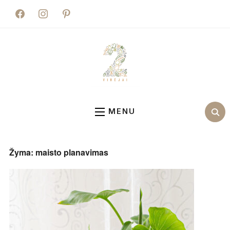
facebook
instagram
pinterest
MENU
Žyma:
maisto planavimas