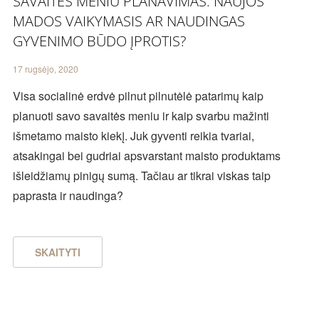
SAVAITĖS MENIU PLANAVIMAS: NAUJOS
MADOS VAIKYMASIS AR NAUDINGAS
GYVENIMO BŪDO ĮPROTIS?
17 rugsėjo, 2020
Visa socialinė erdvė pilnut pilnutėlė patarimų kaip
planuoti savo savaitės meniu ir kaip svarbu mažinti
išmetamo maisto kiekį. Juk gyventi reikia tvariai,
atsakingai bei gudriai apsvarstant maisto produktams
išleidžiamų pinigų sumą. Tačiau ar tikrai viskas taip
paprasta ir naudinga?
SKAITYTI