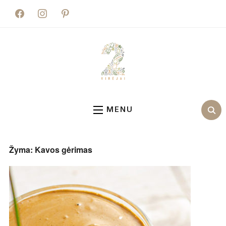
facebook
instagram
pinterest
MENU
Žyma:
Kavos gėrimas