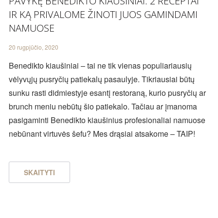
PAVYKĘ BENEDIKTO KIAUŠINIAI: 2 RECEPTAI
IR KĄ PRIVALOME ŽINOTI JUOS GAMINDAMI
NAMUOSE
20 rugpjūčio, 2020
Benedikto kiaušiniai – tai ne tik vienas populiariausių
vėlyvųjų pusryčių patiekalų pasaulyje. Tikriausiai būtų
sunku rasti didmiestyje esantį restoraną, kurio pusryčių ar
brunch meniu nebūtų šio patiekalo. Tačiau ar įmanoma
pasigaminti Benedikto kiaušinius profesionaliai namuose
nebūnant virtuvės šefu? Mes drąsiai atsakome – TAIP!
SKAITYTI