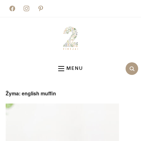
facebook
instagram
pinterest
MENU
Žyma:
english muffin