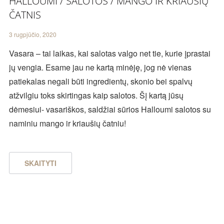
HALLOUMI / SALOTOS / MANGO IR KRIAUŠIŲ
ČATNIS
3 rugpjūčio, 2020
Vasara – tai laikas, kai salotas valgo net tie, kurie įprastai
jų vengia. Esame jau ne kartą minėję, jog nė vienas
patiekalas negali būti ingredientų, skonio bei spalvų
atžvilgiu toks skirtingas kaip salotos. Šį kartą jūsų
dėmesiui- vasariškos, saldžiai sūrios Halloumi salotos su
naminiu mango ir kriaušių čatniu!
SKAITYTI