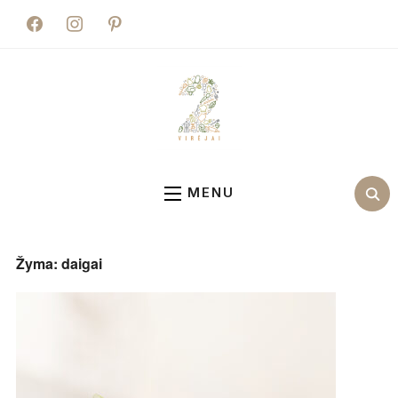
facebook
instagram
pinterest
MENU
Žyma:
daigai