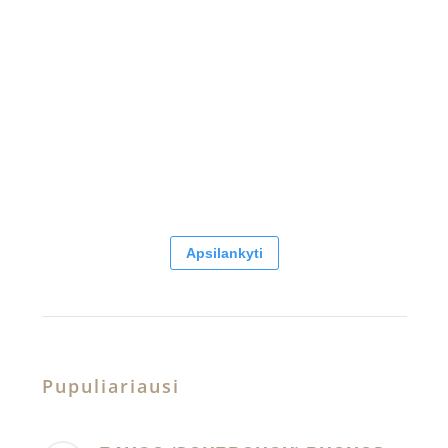
Apsilankyti
Pupuliariausi