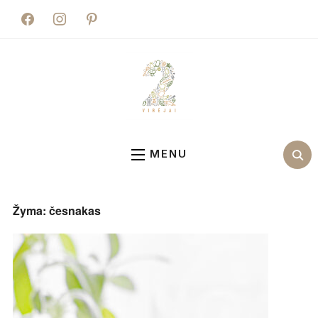
facebook
instagram
pinterest
MENU
Žyma:
česnakas