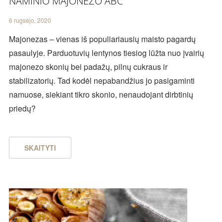
NAMINIO MAJONEZO ABC
6 rugsėjo, 2020
Majonezas – vienas iš populiariausių maisto pagardų
pasaulyje. Parduotuvių lentynos tiesiog lūžta nuo įvairių
majonezo skonių bei padažų, pilnų cukraus ir
stabilizatorių. Tad kodėl nepabandžius jo pasigaminti
namuose, siekiant tikro skonio, nenaudojant dirbtinių
priedų?
SKAITYTI