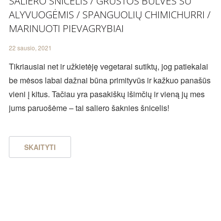
SALIERO ŠNICELIS / GRŪSTOS BULVĖS SU
ALYVUOGĖMIS / SPANGUOLIŲ CHIMICHURRI /
MARINUOTI PIEVAGRYBIAI
22 sausio, 2021
Tikriausiai net ir užkietėję vegetarai sutiktų, jog patiekalai
be mėsos labai dažnai būna primityvūs ir kažkuo panašūs
vieni į kitus. Tačiau yra pasakiškų išimčių ir vieną jų mes
jums paruošėme – tai saliero šaknies šnicelis!
SKAITYTI