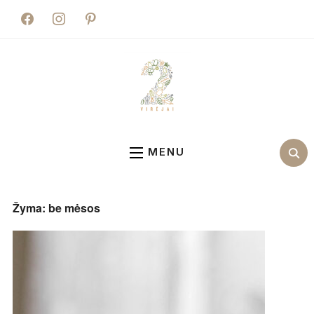
facebook
instagram
pinterest
MENU
Žyma:
be mėsos