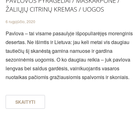
PAVLOVOS PYRAGĖLIAI / MASKARPONĖ /
ŽALIŲJŲ CITRINŲ KREMAS / UOGOS
6 rugpjūčio, 2020
Pavlova – tai visame pasaulyje išpopuliarėjęs morenginis
desertas. Ne išimtis ir Lietuva: jau keli metai vis daugiau
tautiečių šį skanėstą gamina namuose ir gardina
sezoninėmis uogomis. O ko daugiau reikia – juk pavlova
lengvas bei saldus gardėsis, vainikuojantis vasaros
nuotaikas pačiomis gražiausiomis spalvomis ir skoniais.
SKAITYTI