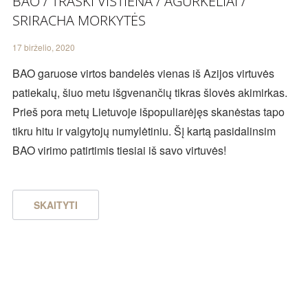
BAO / TRAŠKI VIŠTIENA / AGURKĖLIAI /
SRIRACHA MORKYTĖS
17 birželio, 2020
BAO garuose virtos bandelės vienas iš Azijos virtuvės
patiekalų, šiuo metu išgvenančių tikras šlovės akimirkas.
Prieš pora metų Lietuvoje išpopuliarėjęs skanėstas tapo
tikru hitu ir valgytojų numylėtiniu. Šį kartą pasidalinsim
BAO virimo patirtimis tiesiai iš savo virtuvės!
SKAITYTI