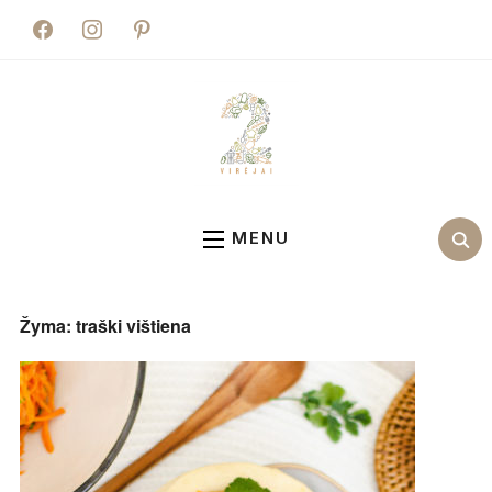
facebook
instagram
pinterest
MENU
Žyma:
traški vištiena