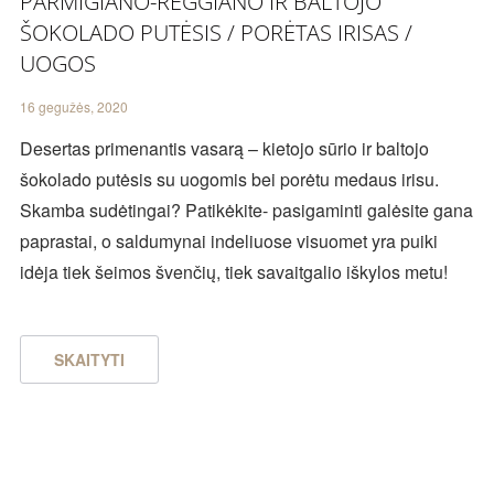
PARMIGIANO-REGGIANO IR BALTOJO
ŠOKOLADO PUTĖSIS / PORĖTAS IRISAS /
UOGOS
16 gegužės, 2020
Desertas primenantis vasarą – kietojo sūrio ir baltojo
šokolado putėsis su uogomis bei porėtu medaus irisu.
Skamba sudėtingai? Patikėkite- pasigaminti galėsite gana
paprastai, o saldumynai indeliuose visuomet yra puiki
idėja tiek šeimos švenčių, tiek savaitgalio iškylos metu!
SKAITYTI