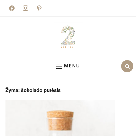
facebook
instagram
pinterest
MENU
Žyma:
šokolado putėsis