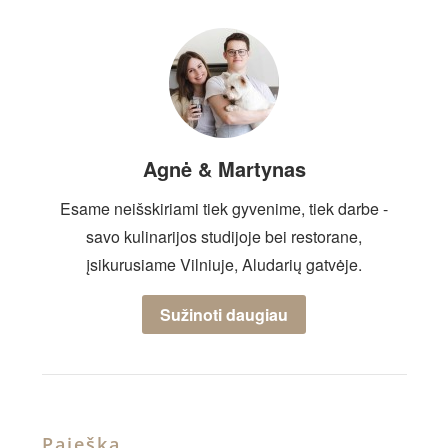
Agnė & Martynas
Esame neišskiriami tiek gyvenime, tiek darbe -
savo kulinarijos studijoje bei restorane,
įsikurusiame Vilniuje, Aludarių gatvėje.
Sužinoti daugiau
Paieška