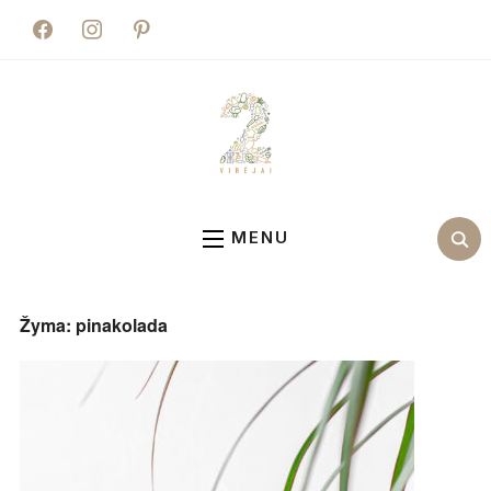
facebook
instagram
pinterest
MENU
Žyma:
pinakolada