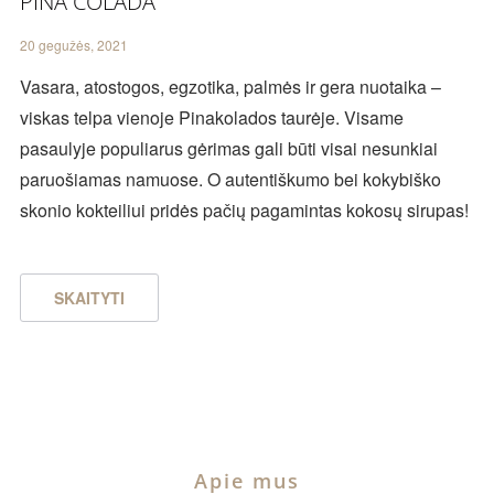
PINA COLADA
20 gegužės, 2021
Vasara, atostogos, egzotika, palmės ir gera nuotaika –
viskas telpa vienoje Pinakolados taurėje. Visame
pasaulyje populiarus gėrimas gali būti visai nesunkiai
paruošiamas namuose. O autentiškumo bei kokybiško
skonio kokteiliui pridės pačių pagamintas kokosų sirupas!
SKAITYTI
Apie mus