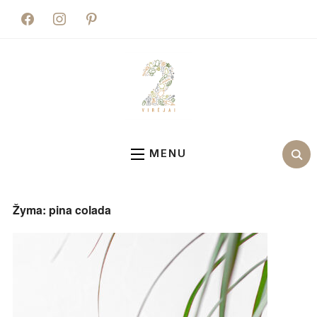
facebook
instagram
pinterest
MENU
Žyma:
pina colada