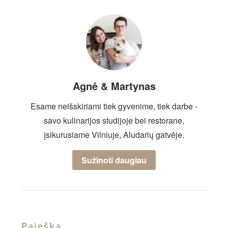
Agnė & Martynas
Esame neišskiriami tiek gyvenime, tiek darbe -
savo kulinarijos studijoje bei restorane,
įsikurusiame Vilniuje, Aludarių gatvėje.
Sužinoti daugiau
Paieška