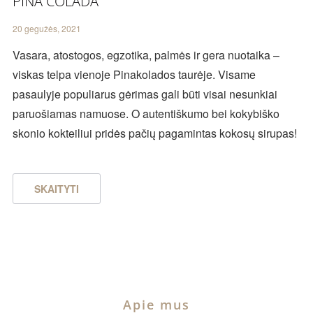
PINA COLADA
20 gegužės, 2021
Vasara, atostogos, egzotika, palmės ir gera nuotaika –
viskas telpa vienoje Pinakolados taurėje. Visame
pasaulyje populiarus gėrimas gali būti visai nesunkiai
paruošiamas namuose. O autentiškumo bei kokybiško
skonio kokteiliui pridės pačių pagamintas kokosų sirupas!
SKAITYTI
Apie mus