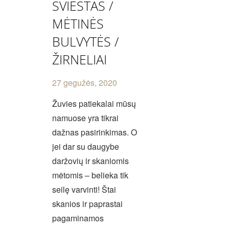
SVIESTAS /
MĖTINĖS
BULVYTĖS /
ŽIRNELIAI
27 gegužės, 2020
Žuvies patiekalai mūsų
namuose yra tikrai
dažnas pasirinkimas. O
jei dar su daugybe
daržovių ir skaniomis
mėtomis – belieka tik
seilę varvinti! Štai
skanios ir paprastai
pagaminamos