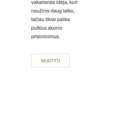
vakarienės idėja, kuri
neužims daug laiko,
tačiau tikrai paliks
puikius skonio
prisiminimus.
SKAITYTI