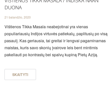
VIŠTIENOS TIKKA MASALA / INDIŠKA NAAN
DUONA
21 balandžio, 2020
Vištienos Tikka Masala neabejotinai yra vienas
populiariausių Indijos virtuvės patiekalų, paplitusių po visą
pasaulį. Kas geriausia, tai greitai ir lengvai pagaminamas
maistas, kuris savo skonių įvairove leis bent mintimis
pakeliauti po kontrastų bei spalvų kupiną Pietų Aziją.
SKAITYTI