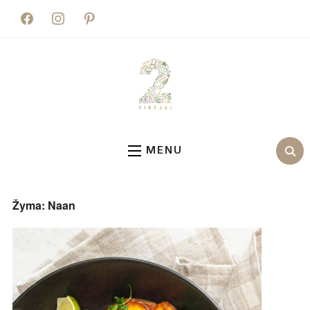
facebook
instagram
pinterest
MENU
Žyma:
Naan